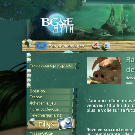
Pas de messages
Ra
de
News
L'annonce d'une nouvel
vendredi 13 à 5h du ma
plus le voile sur sa futu
Révélée succinctement 
la remplaçante de 