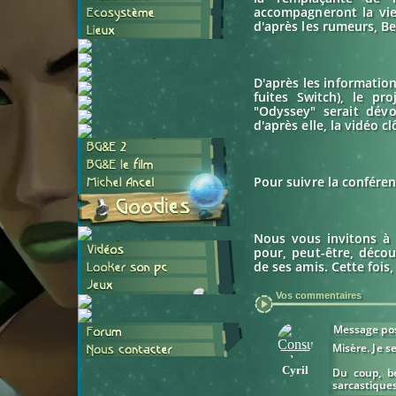
accompagneront la vie
d'après les rumeurs, Be
D'après les information
fuites Switch), le p
"Odyssey" serait dévo
d'après elle, la vidéo 
Pour suivre la confére
Nous vous invitons à 
pour, peut-être, décou
de ses amis. Cette fois, 
Vos commentaires
Message pos
Misère. Je s
Cyril
Du coup, b
sarcastiques