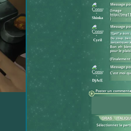
Message pos
(
http://img1
Shinka
)
Message pos
"Cyril" a écrit 
Du coup, ben
Cyril
sarcastiques à
Bon eh bien,
pour le plais
(Finalement 
Message pos
C'est moi qu'
DjAcE
Poster un commenta
Sélectionnez la part