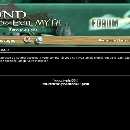
essages
essages
Rechercher
|
Liste 
passe
adresse de courriel associée à votre compte. Si vous ne l’avez jamais modifié depuis le panneau de c
ez spécifiée lors de votre inscription.
phpBB
Powered by
©
Traduction française officielle
Qiaeru
©