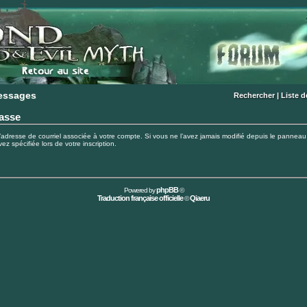
essages
essages
Rechercher
|
Liste 
passe
adresse de courriel associée à votre compte. Si vous ne l’avez jamais modifié depuis le panneau de c
ez spécifiée lors de votre inscription.
phpBB
Powered by
©
Traduction française officielle
Qiaeru
©