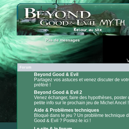
Pas de messages
Pas de messages
V
Forum
Beyond Good & Evil
Partagez vos astuces et venez discuter de votr
préféré !
Aucun
message
non
Beyond Good & Evil 2
lu
Venez échanger, faire des hypothèses, poster
petite info sur le prochain jeu de Michel Ancel !
Aucun
message
non
Aide & Problèmes techniques
lu
Bloqué dans le jeu ? Un problème technique 
Good & Evil ? Postez-le ici !
Aucun
message
non
Le site & le forum