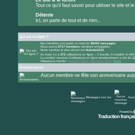
lu
Tout ce qu'il faut savoir pour utiliser le site et le
Aucun
message
Détente
non
lu
Ici, on parle de tout et de rien...
Aucun
message
non
lu
Qui est en ligne ?
Nos membres ont posté un total de
38442
messages
Nous avons
4717
membres
membres enregistrés
Notre membre le plus récent est
drakula1610
Au total, il y a
472
utilisateurs en ligne :: 3 inscrits, 0 invisible et 469
Le nombre maximal d’utilisateurs en ligne simultanément a été de
1
Utilisateurs inscrits :
Amazon [Bot]
,
Claudebot [Bot]
,
Nimitz
Anniversaires
Aucun membre ne fête son anniversaire aujo
Messages non lus
Aucu
Powered by
Traduction français