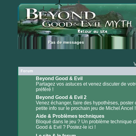
Pas de messages
Pas de messages
V
Forum
Beyond Good & Evil
Partagez vos astuces et venez discuter de votr
préféré !
Aucun
message
non
Beyond Good & Evil 2
lu
Venez échanger, faire des hypothèses, poster
petite info sur le prochain jeu de Michel Ancel !
Aucun
message
non
Aide & Problèmes techniques
lu
Bloqué dans le jeu ? Un problème technique 
Good & Evil ? Postez-le ici !
Aucun
message
non
Le site & le forum