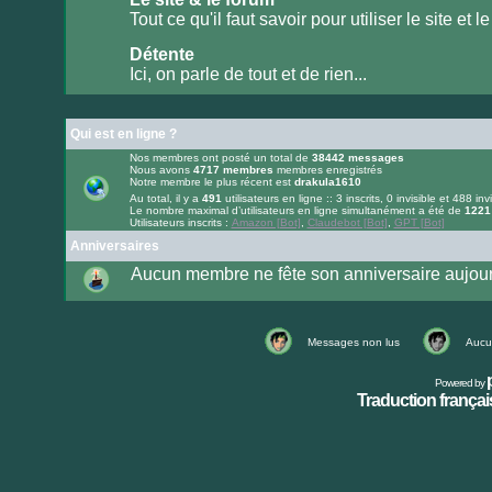
lu
Tout ce qu'il faut savoir pour utiliser le site et le
Aucun
message
Détente
non
lu
Ici, on parle de tout et de rien...
Aucun
message
non
lu
Qui est en ligne ?
Nos membres ont posté un total de
38442
messages
Nous avons
4717
membres
membres enregistrés
Notre membre le plus récent est
drakula1610
Au total, il y a
491
utilisateurs en ligne :: 3 inscrits, 0 invisible et 488 inv
Le nombre maximal d’utilisateurs en ligne simultanément a été de
1221
Utilisateurs inscrits :
Amazon [Bot]
,
Claudebot [Bot]
,
GPT [Bot]
Anniversaires
Aucun membre ne fête son anniversaire aujour
Messages non lus
Aucu
Powered by
Traduction français