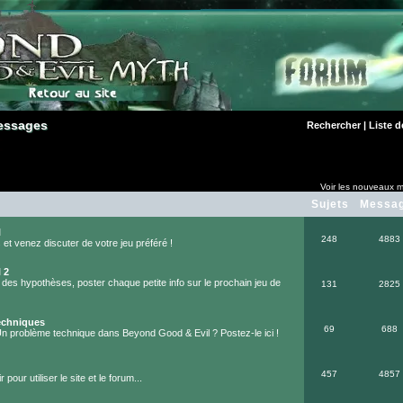
essages
essages
Rechercher
|
Liste 
Voir les nouveaux m
Sujets
Messa
l
248
4883
et venez discuter de votre jeu préféré !
 2
 des hypothèses, poster chaque petite info sur le prochain jeu de
131
2825
echniques
69
688
Un problème technique dans Beyond Good & Evil ? Postez-le ici !
457
4857
 pour utiliser le site et le forum...