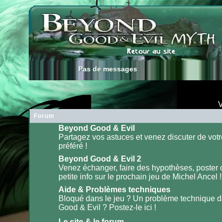
Pas de messages
Pas de messages
V
Forum
Beyond Good & Evil
Partagez vos astuces et venez discuter de votr
préféré !
Aucun
message
non
Beyond Good & Evil 2
lu
Venez échanger, faire des hypothèses, poster
petite info sur le prochain jeu de Michel Ancel !
Aucun
message
non
Aide & Problèmes techniques
lu
Bloqué dans le jeu ? Un problème technique 
Good & Evil ? Postez-le ici !
Aucun
message
non
Le site & le forum