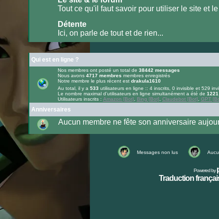
lu
Tout ce qu'il faut savoir pour utiliser le site et le
Aucun
message
Détente
non
lu
Ici, on parle de tout et de rien...
Aucun
message
non
lu
Qui est en ligne ?
Nos membres ont posté un total de
38442
messages
Nous avons
4717
membres
membres enregistrés
Notre membre le plus récent est
drakula1610
Au total, il y a
533
utilisateurs en ligne :: 4 inscrits, 0 invisible et 529 inv
Le nombre maximal d’utilisateurs en ligne simultanément a été de
1221
Utilisateurs inscrits :
Amazon [Bot]
,
Bing [Bot]
,
Claudebot [Bot]
,
GPT [Bo
Anniversaires
Aucun membre ne fête son anniversaire aujour
Messages non lus
Aucu
Powered by
Traduction français