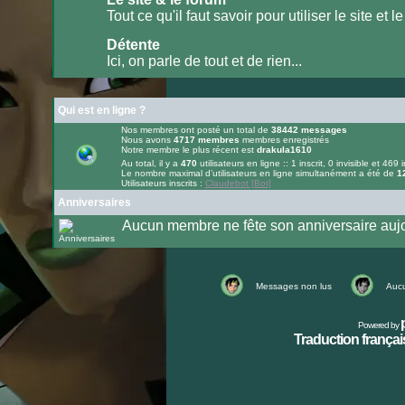
lu
Tout ce qu'il faut savoir pour utiliser le site et le
Aucun
message
Détente
non
lu
Ici, on parle de tout et de rien...
Aucun
message
non
lu
Qui est en ligne ?
Nos membres ont posté un total de
38442
messages
Nous avons
4717
membres
membres enregistrés
Notre membre le plus récent est
drakula1610
Au total, il y a
470
utilisateurs en ligne :: 1 inscrit, 0 invisible et 469 i
Le nombre maximal d’utilisateurs en ligne simultanément a été de
1
Utilisateurs inscrits :
Claudebot [Bot]
Anniversaires
Aucun membre ne fête son anniversaire aujo
Messages non lus
Aucu
Powered by
Traduction français