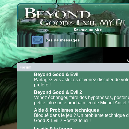
Pas de messages
Pas de messages
V
Forum
Beyond Good & Evil
Partagez vos astuces et venez discuter de votr
préféré !
Aucun
message
non
Beyond Good & Evil 2
lu
Venez échanger, faire des hypothèses, poster
petite info sur le prochain jeu de Michel Ancel !
Aucun
message
non
Aide & Problèmes techniques
lu
Bloqué dans le jeu ? Un problème technique 
Good & Evil ? Postez-le ici !
Aucun
message
non
Le site & le forum