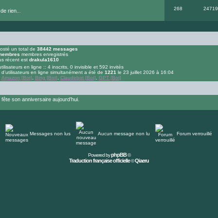
268
24719
de rien...
osté un total de
38442
messages
embres
membres enregistrés
us récent est
drakula1610
tilisateurs en ligne :: 4 inscrits, 0 invisible et 592 invités
d’utilisateurs en ligne simultanément a été de
1221
le 23 juillet 2026 à 16:04
:
Amazon [Bot]
,
Bing [Bot]
,
Claudebot [Bot]
,
GPT [Bot]
ête son anniversaire aujourd’hui.
Messages non lus
Aucun message non lu
Forum verrouillé
phpBB
Powered by
©
Traduction française officielle
Qiaeru
©