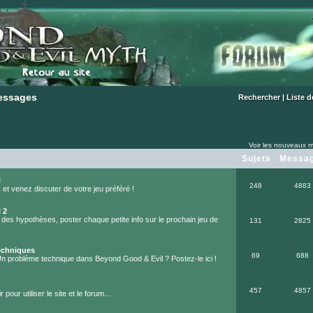
essages
essages
Rechercher
|
Liste 
Voir les nouveaux m
Sujets
Messa
l
248
4883
et venez discuter de votre jeu préféré !
 2
 des hypothèses, poster chaque petite info sur le prochain jeu de
131
2825
echniques
69
688
Un problème technique dans Beyond Good & Evil ? Postez-le ici !
457
4857
 pour utiliser le site et le forum...