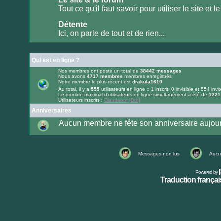
lu
Tout ce qu'il faut savoir pour utiliser le site et le
Aucun
message
Détente
non
lu
Ici, on parle de tout et de rien...
Aucun
message
non
lu
Qui est en ligne ?
Nos membres ont posté un total de
38442
messages
Nous avons
4717
membres
membres enregistrés
Notre membre le plus récent est
drakula1610
Au total, il y a
555
utilisateurs en ligne :: 1 inscrit, 0 invisible et 554 invi
Le nombre maximal d’utilisateurs en ligne simultanément a été de
1221
Utilisateurs inscrits :
Claudebot [Bot]
Anniversaires
Aucun membre ne fête son anniversaire aujour
Messages non lus
Aucu
Powered by
Traduction français