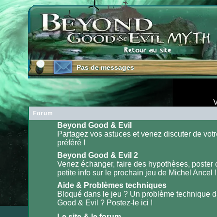
Pas de messages
Pas de messages
V
Forum
Beyond Good & Evil
Partagez vos astuces et venez discuter de votr
préféré !
Aucun
message
non
Beyond Good & Evil 2
lu
Venez échanger, faire des hypothèses, poster
petite info sur le prochain jeu de Michel Ancel !
Aucun
message
non
Aide & Problèmes techniques
lu
Bloqué dans le jeu ? Un problème technique 
Good & Evil ? Postez-le ici !
Aucun
message
non
Le site & le forum