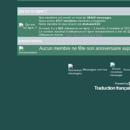
message
non
lu
Qui est en ligne ?
Nos membres ont posté un total de
38442
messages
Nous avons
4717
membres
membres enregistrés
Notre membre le plus récent est
drakula1610
Au total, il y a
522
utilisateurs en ligne :: 2 inscrits, 0 invisible et 520
Le nombre maximal d’utilisateurs en ligne simultanément a été de
1
Utilisateurs inscrits :
Bing [Bot]
,
Claudebot [Bot]
Anniversaires
Aucun membre ne fête son anniversaire aujo
Messages non lus
Aucu
Powered by
Traduction français