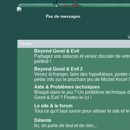
Pas de messages
Pas de messages
V
Forum
Beyond Good & Evil
Partagez vos astuces et venez discuter de votr
préféré !
Aucun
message
non
Beyond Good & Evil 2
lu
Venez échanger, faire des hypothèses, poster
petite info sur le prochain jeu de Michel Ancel !
Aucun
message
non
Aide & Problèmes techniques
lu
Bloqué dans le jeu ? Un problème technique 
Good & Evil ? Postez-le ici !
Aucun
message
non
Le site & le forum
lu
Tout ce qu'il faut savoir pour utiliser le site et le
Aucun
message
Détente
non
lu
Ici, on parle de tout et de rien...
Aucun