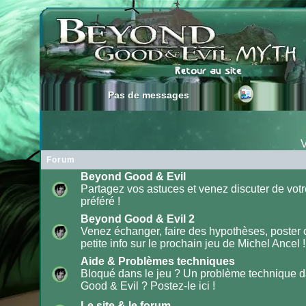
Pas de messages
Pas de messages
V
Forum
Beyond Good & Evil
Partagez vos astuces et venez discuter de votr
préféré !
Aucun
message
non
Beyond Good & Evil 2
lu
Venez échanger, faire des hypothèses, poster
petite info sur le prochain jeu de Michel Ancel !
Aucun
message
non
Aide & Problèmes techniques
lu
Bloqué dans le jeu ? Un problème technique 
Good & Evil ? Postez-le ici !
Aucun
message
non
Le site & le forum