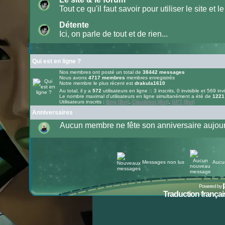
lu
Tout ce qu'il faut savoir pour utiliser le site et le
Aucun
message
Détente
non
lu
Ici, on parle de tout et de rien...
Aucun
message
non
lu
Qui est en ligne ?
Nos membres ont posté un total de
38442
messages
Nous avons
4717
membres
membres enregistrés
Notre membre le plus récent est
drakula1610
Au total, il y a
572
utilisateurs en ligne :: 3 inscrits, 0 invisible et 569 inv
Le nombre maximal d’utilisateurs en ligne simultanément a été de
1221
Utilisateurs inscrits :
Bing [Bot]
,
Claudebot [Bot]
,
GPT [Bot]
Anniversaires
Aucun membre ne fête son anniversaire aujour
Messages non lus
Aucu
Powered by
Traduction français