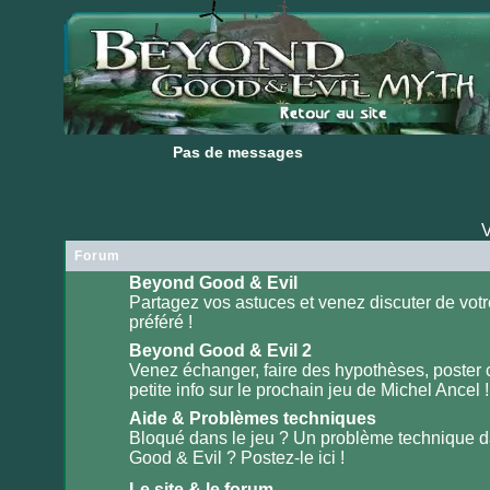
Pas de messages
Pas de messages
V
Forum
Beyond Good & Evil
Partagez vos astuces et venez discuter de votr
préféré !
Aucun
message
non
Beyond Good & Evil 2
lu
Venez échanger, faire des hypothèses, poster
petite info sur le prochain jeu de Michel Ancel !
Aucun
message
non
Aide & Problèmes techniques
lu
Bloqué dans le jeu ? Un problème technique 
Good & Evil ? Postez-le ici !
Aucun
message
non
Le site & le forum