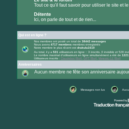
lu
Tout ce qu'il faut savoir pour utiliser le site et le
Aucun
message
Détente
non
lu
Ici, on parle de tout et de rien...
Aucun
message
non
lu
Qui est en ligne ?
Nos membres ont posté un total de
38442
messages
Nous avons
4717
membres
membres enregistrés
Notre membre le plus récent est
drakula1610
Au total, il y a
531
utilisateurs en ligne :: 3 inscrits, 0 invisible et 528 inv
Le nombre maximal d’utilisateurs en ligne simultanément a été de
1221
Utilisateurs inscrits :
Claudebot [Bot]
,
GPT [Bot]
,
Majestic-12 [Bot]
Anniversaires
Aucun membre ne fête son anniversaire aujour
Messages non lus
Aucu
Powered by
Traduction français