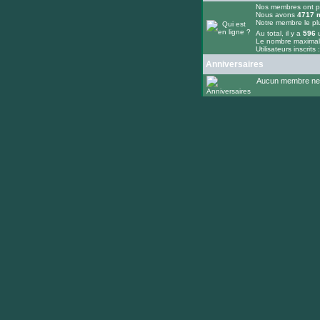
Nos membres ont p
Nous avons
4717
m
Notre membre le pl
Au total, il y a
596
u
Le nombre maximal 
Utilisateurs inscrits 
Anniversaires
Aucun membre ne f