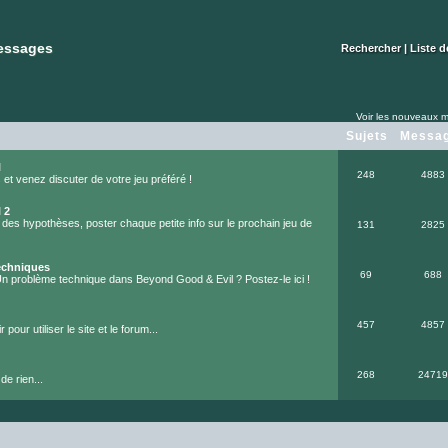
essages
essages
Rechercher
|
Liste 
Voir les nouveaux m
Sujets
Messa
l
248
4883
et venez discuter de votre jeu préféré !
 2
 des hypothèses, poster chaque petite info sur le prochain jeu de
131
2825
echniques
69
688
Un problème technique dans Beyond Good & Evil ? Postez-le ici !
457
4857
 pour utiliser le site et le forum...
268
24719
de rien...