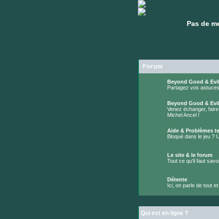
Pas de m
Pas de m
Forum
Beyond Good & Evi
Partagez vos astuces 
Aucun
message
Beyond Good & Evil
non
Venez échanger, faire
lu
Michel Ancel !
Aucun
message
non
Aide & Problèmes t
lu
Bloqué dans le jeu ? 
Aucun
message
non
Le site & le forum
lu
Tout ce qu'il faut savoir
Aucun
message
non
Détente
lu
Ici, on parle de tout et 
Aucun
message
non
lu
Qui est en ligne ?