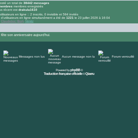
osté un total de
38442
messages
embres
membres enregistrés
us récent est
drakula1610
tilisateurs en ligne :: 2 inscrits, 0 invisible et 594 invités
d’utilisateurs en ligne simultanément a été de
1221
le 23 juillet 2026 à 16:04
:
Claudebot [Bot]
,
Nimitz
ête son anniversaire aujourd’hui.
Messages non lus
Aucun message non lu
Forum verrouillé
phpBB
Powered by
©
Traduction française officielle
Qiaeru
©