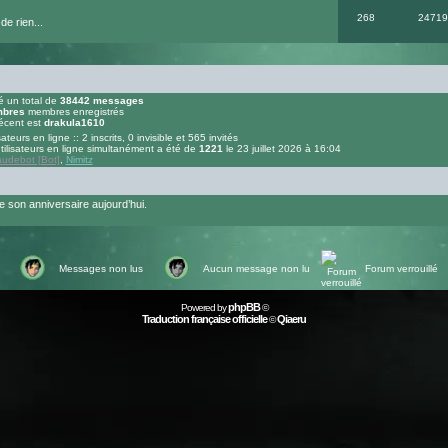
268
24719
de rien...
 un total de
38442
messages
bres
membres enregistrés
écent est
drakula1610
sateurs en ligne :: 2 inscrits, 0 invisible et 565 invités
ilisateurs en ligne simultanément a été de
1221
le 23 juillet 2026 à 16:04
audebot [Bot]
,
Nimitz
 son anniversaire aujourd’hui.
Messages non lus
Aucun message non lu
Forum verrouillé
phpBB
Powered by
©
Traduction française officielle
Qiaeru
©