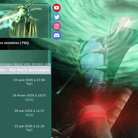
des membres
|
FAQ
essages depuis votre dernière visite
ges
Derniers messages
03 août 2026 à 22:39
Toy'l
18 février 2026 à 16:07
Nimitz
28 juin 2024 à 12:37
Nimitz
15 juin 2026 à 21:19
Toy'l