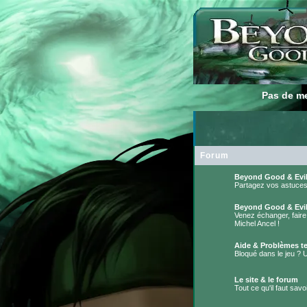
Pas de m
Pas de m
Forum
Beyond Good & Evi
Partagez vos astuces 
Aucun
message
Beyond Good & Evil
non
Venez échanger, faire
lu
Michel Ancel !
Aucun
message
non
Aide & Problèmes t
lu
Bloqué dans le jeu ? 
Aucun
message
non
Le site & le forum
lu
Tout ce qu'il faut savoir
Aucun
message