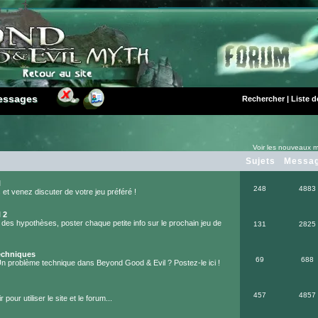
essages
essages
Rechercher
|
Liste 
Voir les nouveaux m
Sujets
Messa
l
248
4883
et venez discuter de votre jeu préféré !
 2
 des hypothèses, poster chaque petite info sur le prochain jeu de
131
2825
echniques
69
688
Un problème technique dans Beyond Good & Evil ? Postez-le ici !
457
4857
 pour utiliser le site et le forum...