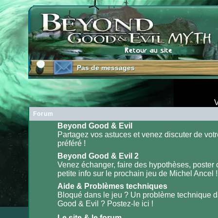
Pas de messages
Pas de messages
V
Forum
Beyond Good & Evil
Partagez vos astuces et venez discuter de votr
préféré !
Aucun
message
non
Beyond Good & Evil 2
lu
Venez échanger, faire des hypothèses, poster
petite info sur le prochain jeu de Michel Ancel !
Aucun
message
non
Aide & Problèmes techniques
lu
Bloqué dans le jeu ? Un problème technique 
Good & Evil ? Postez-le ici !
Aucun
message
non
Le site & le forum