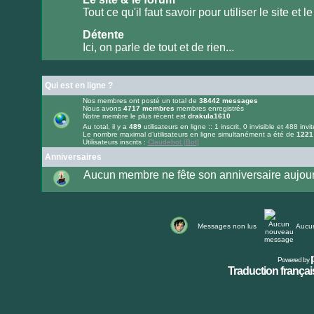
lu
Tout ce qu'il faut savoir pour utiliser le site et le
Aucun
message
Détente
non
lu
Ici, on parle de tout et de rien...
Aucun
message
non
lu
Qui est en ligne ?
Nos membres ont posté un total de
38442
messages
Nous avons
4717
membres
membres enregistrés
Notre membre le plus récent est
drakula1610
Au total, il y a
489
utilisateurs en ligne :: 1 inscrit, 0 invisible et 488 invi
Le nombre maximal d’utilisateurs en ligne simultanément a été de
1221
Utilisateurs inscrits :
Claudebot [Bot]
Anniversaires
Aucun membre ne fête son anniversaire aujour
Messages non lus
Aucu
Powered by
Traduction français