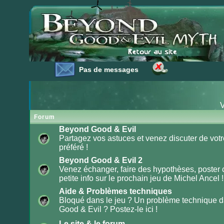
Pas de messages
Pas de messages
V
Forum
Beyond Good & Evil
Partagez vos astuces et venez discuter de votr
préféré !
Aucun
message
non
Beyond Good & Evil 2
lu
Venez échanger, faire des hypothèses, poster
petite info sur le prochain jeu de Michel Ancel !
Aucun
message
non
Aide & Problèmes techniques
lu
Bloqué dans le jeu ? Un problème technique 
Good & Evil ? Postez-le ici !
Aucun
message
non
Le site & le forum