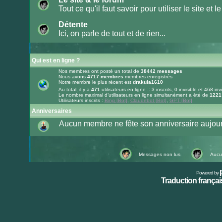
lu
Tout ce qu'il faut savoir pour utiliser le site et le
Aucun
message
Détente
non
lu
Ici, on parle de tout et de rien...
Aucun
message
non
lu
Qui est en ligne ?
Nos membres ont posté un total de
38442
messages
Nous avons
4717
membres
membres enregistrés
Notre membre le plus récent est
drakula1610
Au total, il y a
471
utilisateurs en ligne :: 3 inscrits, 0 invisible et 468 inv
Le nombre maximal d’utilisateurs en ligne simultanément a été de
1221
Utilisateurs inscrits :
Bing [Bot]
,
Claudebot [Bot]
,
GPT [Bot]
Anniversaires
Aucun membre ne fête son anniversaire aujour
Messages non lus
Aucu
Powered by
Traduction français