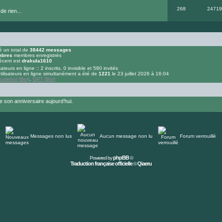
268
24719
de rien...
 un total de
38442
messages
bres
membres enregistrés
écent est
drakula1610
sateurs en ligne :: 2 inscrits, 0 invisible et 580 invités
ilisateurs en ligne simultanément a été de
1221
le 23 juillet 2026 à 16:04
audebot [Bot]
,
GPT [Bot]
 son anniversaire aujourd’hui.
Messages non lus
Aucun message non lu
Forum verrouillé
phpBB
Powered by
©
Traduction française officielle
Qiaeru
©