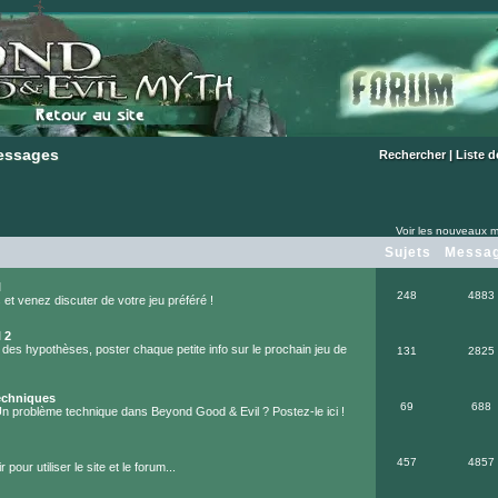
essages
essages
Rechercher
|
Liste 
Voir les nouveaux m
Sujets
Messa
l
248
4883
et venez discuter de votre jeu préféré !
 2
 des hypothèses, poster chaque petite info sur le prochain jeu de
131
2825
echniques
69
688
Un problème technique dans Beyond Good & Evil ? Postez-le ici !
457
4857
 pour utiliser le site et le forum...