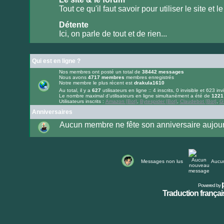
lu
Tout ce qu'il faut savoir pour utiliser le site et le
Aucun
message
Détente
non
lu
Ici, on parle de tout et de rien...
Aucun
message
non
lu
Qui est en ligne ?
Nos membres ont posté un total de
38442
messages
Nous avons
4717
membres
membres enregistrés
Notre membre le plus récent est
drakula1610
Au total, il y a
627
utilisateurs en ligne :: 4 inscrits, 0 invisible et 623 inv
Le nombre maximal d’utilisateurs en ligne simultanément a été de
1221
Utilisateurs inscrits :
Amazon [Bot]
,
Bytespider [Bot]
,
Claudebot [Bot]
,
G
Anniversaires
Aucun membre ne fête son anniversaire aujour
Messages non lus
Aucu
Powered by
Traduction français