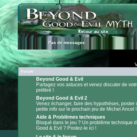
Pas de messages
Pas de messages
V
Forum
Beyond Good & Evil
Partagez vos astuces et venez discuter de votr
préféré !
Aucun
message
non
Beyond Good & Evil 2
lu
Venez échanger, faire des hypothèses, poster
petite info sur le prochain jeu de Michel Ancel !
Aucun
message
non
Aide & Problèmes techniques
lu
Bloqué dans le jeu ? Un problème technique 
Good & Evil ? Postez-le ici !
Aucun
message
non
Le site & le forum