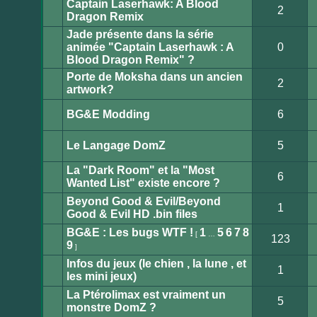
Captain Laserhawk: A Blood
non
2
lu
Dragon Remix
Aucun
message
Jade présente dans la série
non
lu
animée "Captain Laserhawk : A
0
Aucun
Blood Dragon Remix" ?
message
non
Porte de Moksha dans un ancien
lu
2
artwork?
Aucun
message
non
BG&E Modding
6
lu
Aucun
message
non
Le Langage DomZ
5
lu
Aucun
message
La "Dark Room" et la "Most
non
6
lu
Wanted List" existe encore ?
Aucun
message
Beyond Good & Evil/Beyond
non
1
lu
Good & Evil HD .bin files
Aucun
message
BG&E : Les bugs WTF !
1
5
6
7
8
non
[
…
123
lu
9
]
Aucun
message
Infos du jeux (le chien , la lune , et
non
1
lu
les mini jeux)
Aucun
message
La Ptérolimax est vraiment un
non
5
lu
monstre DomZ ?
Aucun