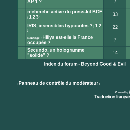
AP 1 ?
7
lu
Aucun
message
recherche active du press-kit BGE
non
33
lu
1
2
3
[
]
Aucun
message
non
IRIS, insensibles hypocrites ?
1
2
[
22
lu
]
Aucun
message
Hillys est-elle la France
non
Sondage :
7
lu
occupée ?
Aucun
message
Secundo, un hologramme
non
14
lu
"solide" ?
Aucun
message
non
Index du forum
Beyond Good & Evil
»
lu
Publier
un
nouveau
Panneau de contrôle du modérateur
[
]
sujet
Powered by
Traduction français