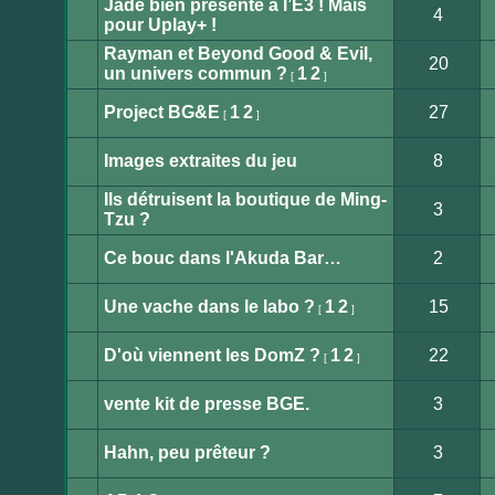
Jade bien présente à l’E3 ! Mais
non
4
lu
pour Uplay+ !
Aucun
message
Rayman et Beyond Good & Evil,
non
20
lu
un univers commun ?
1
2
[
]
Aucun
message
non
Project BG&E
1
2
27
[
]
lu
Aucun
message
non
Images extraites du jeu
8
lu
Aucun
message
Ils détruisent la boutique de Ming-
non
3
lu
Tzu ?
Aucun
message
non
Ce bouc dans l'Akuda Bar…
2
lu
Aucun
message
non
Une vache dans le labo ?
1
2
15
[
]
lu
Aucun
message
non
D'où viennent les DomZ ?
1
2
22
[
]
lu
Aucun
message
non
vente kit de presse BGE.
3
lu
Aucun
message
non
Hahn, peu prêteur ?
3
lu
Aucun
message
non