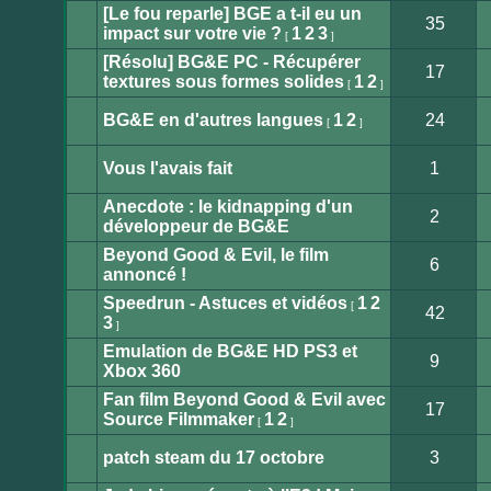
message
[Le fou reparle] BGE a t-il eu un
non
35
lu
impact sur votre vie ?
1
2
3
[
]
Aucun
message
[Résolu] BG&E PC - Récupérer
non
17
lu
textures sous formes solides
1
2
[
]
Aucun
message
non
BG&E en d'autres langues
1
2
24
[
]
lu
Aucun
message
non
Vous l'avais fait
1
lu
Aucun
message
Anecdote : le kidnapping d'un
non
2
lu
développeur de BG&E
Aucun
message
Beyond Good & Evil, le film
non
6
lu
annoncé !
Aucun
message
Speedrun - Astuces et vidéos
1
2
non
[
42
lu
3
]
Aucun
message
Emulation de BG&E HD PS3 et
non
9
lu
Xbox 360
Aucun
message
Fan film Beyond Good & Evil avec
non
17
lu
Source Filmmaker
1
2
[
]
Aucun
message
non
patch steam du 17 octobre
3
lu
Aucun
message