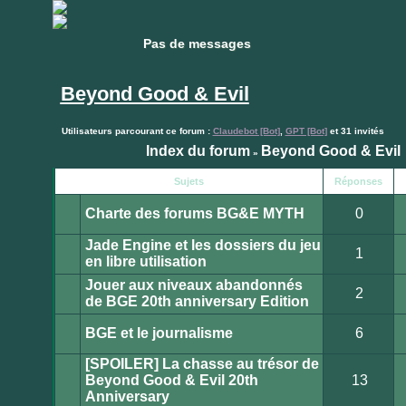
Pas de messages
Pas de messages
Beyond Good & Evil
Utilisateurs parcourant ce forum :
Claudebot [Bot]
,
GPT [Bot]
et 31 invités
Index du forum
Beyond Good & Evil
»
Publier
Sujets
Réponses
un
nouveau
Charte des forums BG&E MYTH
0
sujet
Ce
sujet
Jade Engine et les dossiers du jeu
est
1
verrouillé.
en libre utilisation
Vous
Aucun
ne
message
Jouer aux niveaux abandonnés
pouvez
non
2
pas
lu
de BGE 20th anniversary Edition
publier
Aucun
ou
message
modifier
non
BGE et le journalisme
6
de
lu
messages.
Aucun
message
[SPOILER] La chasse au trésor de
non
lu
Beyond Good & Evil 20th
13
Aucun
Anniversary
message