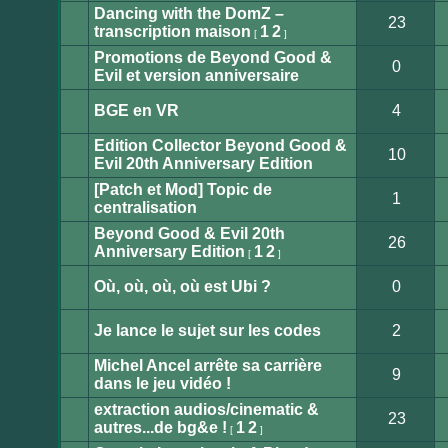
non
Dancing with the DomZ –
lu
23
transcription maison
1
2
[
]
Aucun
message
Promotions de Beyond Good &
non
0
lu
Evil et version anniversaire
Aucun
message
non
BGE en VR
4
lu
Aucun
message
Edition Collector Beyond Good &
non
10
lu
Evil 20th Anniversary Edition
Aucun
message
[Patch et Mod] Topic de
non
1
lu
centralisation
Aucun
message
Beyond Good & Evil 20th
non
26
lu
Anniversary Edition
1
2
[
]
Aucun
message
non
Où, où, où, où est Ubi ?
0
lu
Aucun
message
non
Je lance le sujet sur les codes
2
lu
Aucun
message
Michel Ancel arrête sa carrière
non
9
lu
dans le jeu vidéo !
Aucun
message
extraction audios/cinematic &
non
23
lu
autres...de bg&e !
1
2
[
]
Aucun
message