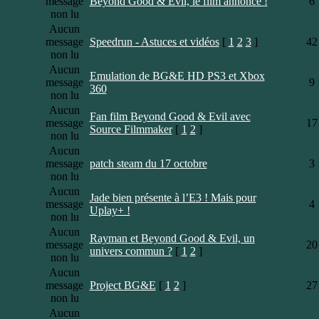
message
Beyond Good & Evil, le film annoncé !
6
non lu
Aucun
message
Speedrun - Astuces et vidéos
[
1
2
3
]
42
non lu
Aucun
Emulation de BG&E HD PS3 et Xbox
message
9
360
non lu
Aucun
Fan film Beyond Good & Evil avec
message
17
Source Filmmaker
[
1
2
]
non lu
Aucun
message
patch steam du 17 octobre
3
non lu
Aucun
Jade bien présente à l’E3 ! Mais pour
message
4
Uplay+ !
non lu
Aucun
Rayman et Beyond Good & Evil, un
message
20
univers commun ?
[
1
2
]
non lu
Aucun
message
Project BG&E
[
1
2
]
27
non lu
Aucun