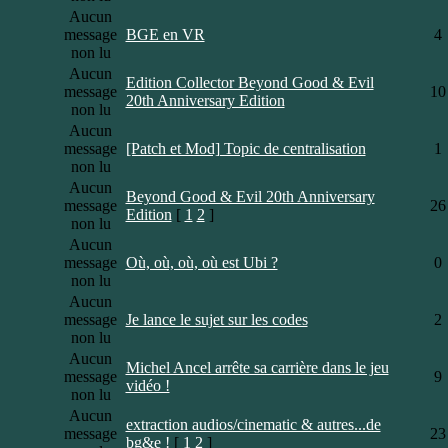
Aucun
message
BGE en VR
4
non lu
Aucun
Edition Collector Beyond Good & Evil
message
10
20th Anniversary Edition
non lu
Aucun
message
[Patch et Mod] Topic de centralisation
1
non lu
Aucun
Beyond Good & Evil 20th Anniversary
message
26
Edition
[
1
2
]
non lu
Aucun
message
Où, où, où, où est Ubi ?
0
non lu
Aucun
message
Je lance le sujet sur les codes
2
non lu
Aucun
Michel Ancel arrête sa carrière dans le jeu
message
9
vidéo !
non lu
Aucun
extraction audios/cinematic & autres...de
message
23
bg&e !
[
1
2
]