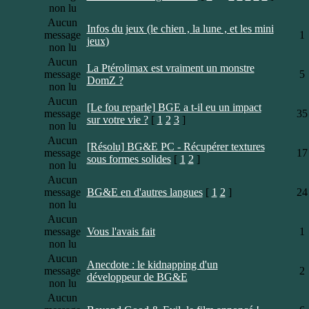
non lu
Aucun
Infos du jeux (le chien , la lune , et les mini
message
1
jeux)
non lu
Aucun
La Ptérolimax est vraiment un monstre
message
5
DomZ ?
non lu
Aucun
[Le fou reparle] BGE a t-il eu un impact
message
35
sur votre vie ?
[
1
2
3
]
non lu
Aucun
[Résolu] BG&E PC - Récupérer textures
message
17
sous formes solides
[
1
2
]
non lu
Aucun
message
BG&E en d'autres langues
[
1
2
]
24
non lu
Aucun
message
Vous l'avais fait
1
non lu
Aucun
Anecdote : le kidnapping d'un
message
2
développeur de BG&E
non lu
Aucun