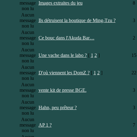
message
Images extraites du jeu
8
non lu
Aucun
message
Ils détruisent la boutique de Ming-Tzu ?
3
non lu
Aucun
message
Ce bouc dans l'Akuda Bar…
2
non lu
Aucun
message
Une vache dans le labo ?
[
1
2
]
15
non lu
Aucun
message
D'où viennent les DomZ ?
[
1
2
]
22
non lu
Aucun
message
vente kit de presse BGE.
3
non lu
Aucun
message
Hahn, peu prêteur ?
3
non lu
Aucun
message
AP 1 ?
7
non lu
Aucun