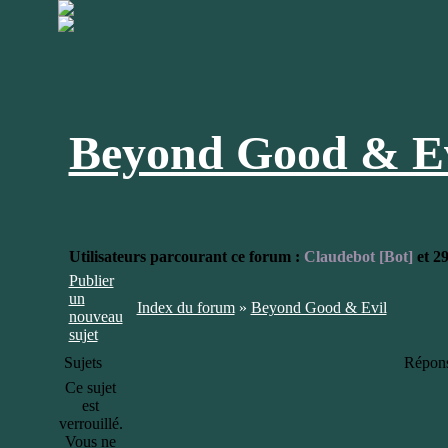
Beyond Good & Ev
Utilisateurs parcourant ce forum :
Claudebot [Bot]
et 29
Publier
un
Index du forum
»
Beyond Good & Evil
nouveau
sujet
Sujets
Répon
Ce sujet
est
verrouillé.
Vous ne