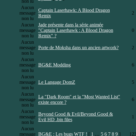
non lu
Aucun
Captain Laserhawk: A Blood Dragon
message
2
Remix
non lu
Aucun
Jade présente dans la série animée
message
"Captain Laserhawk : A Blood Dragon
0
non lu
Remix" ?
Aucun
message
Porte de Moksha dans un ancien artwork?
2
non lu
Aucun
message
BG&E Modding
6
non lu
Aucun
message
Le Langage DomZ
5
non lu
Aucun
La "Dark Room" et la "Most Wanted List"
message
6
existe encore ?
non lu
Aucun
Beyond Good & Evil/Beyond Good &
message
1
Evil HD .bin files
non lu
Aucun
message
BG&E : Les bugs WTF !
[
1
…
5
6
7
8
9
]
12