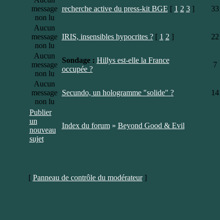
message
recherche active du press-kit BGE
[
1
2
3
]
33
non lu
Aucun
message
IRIS, insensibles hypocrites ?
[
1
2
]
22
non lu
Aucun
Sondage :
Hillys est-elle la France
message
7
occupée ?
non lu
Aucun
message
Secundo, un hologramme "solide" ?
14
non lu
Publier
un
Index du forum
»
Beyond Good & Evil
nouveau
sujet
[
Panneau de contrôle du modérateur
]