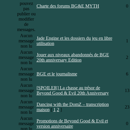
pouvez
Charte des forums BG&E MYTH
0
pas
publier ou
modifier
de
messages.
Aucun
Jade Engine et les dossiers du jeu en libre
message
1
utilisation
non lu
Aucun
Jouer aux niveaux abandonnés de BGE
message
2
20th anniversary Edition
non lu
Aucun
message
BGE et le journalisme
6
non lu
Aucun
[SPOILER] La chasse au trésor de
message
13
Beyond Good & Evil 20th Anniversary
non lu
Aucun
Dancing with the DomZ – transcription
message
23
maison
[
1
2
]
non lu
Aucun
Promotions de Beyond Good & Evil et
message
0
version anniversaire
non lu