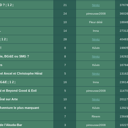
D ?
1
2
[
]
21
Nimitz
3767
24
pimousse2008
3602
10
Fleur dété
1884
.
14
Inna
2731
1
2
[
]
28
Nimitz
4048
!
8
Kévin
1990
nnie, BG&E ou SMG ?
8
Nimitz
1828
es
7
Kévin
1678
el Ancel et Christophe Héral
5
Nimitz
1316
BG&E
1
2
[
]
16
Inna
2361
al et Beyond Good & Evil
5
pimousse2008
11470
ral sur Arte
10
Nimitz
20117
Aventure le plus marquant
6
Kévin
1292
7
Rinem
1564
 de l'Akuda-Bar
3
pimousse2008
1022