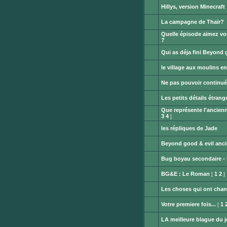
message
Hillys, version Minecraft
non
Aucun
lu
message
La campagne de Thaïr?
non
Ce
lu
Quelle épisode aimez vo
sujet
est
?
Ce
verrouillé.
sujet
Vous
Qui as déja fini Beyond 
est
ne
Ce
verrouillé.
pouvez
sujet
Vous
le village aux moulins e
pas
est
ne
publier
Aucun
verrouillé.
pouvez
ou
message
Vous
Ne pas pouvoir continué 
pas
modifier
non
ne
publier
Aucun
de
lu
pouvez
ou
message
messages.
Les petits détails étrang
pas
modifier
non
publier
Aucun
de
lu
ou
Que représente l'ancien
message
messages.
modifier
non
3
4
]
Aucun
de
lu
message
messages.
les répliques de Jade
non
Aucun
lu
message
Beyond good & evil anci
non
Aucun
lu
message
Bug boyau secondaire - 
non
Aucun
lu
message
BG&E : Le Roman
1
2
[
]
non
Aucun
lu
message
Les choses qui ont cha
non
Aucun
lu
message
Votre premiere fois...
1
[
non
Aucun
lu
message
LA meilleure blague du j
non
Aucun