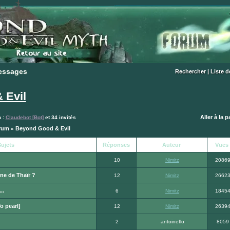
essages
essages
Rechercher
|
Liste 
 Evil
Aller à la 
m :
Claudebot [Bot]
et 34 invités
orum
Beyond Good & Evil
»
ujets
Réponses
Auteur
Vues
10
Nimitz
2086
ne de Thaïr ?
12
Nimitz
2662
..
6
Nimitz
1845
o pearl]
12
Nimitz
2639
2
antoineflo
8059