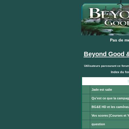
Pas de m
Pas de m
Beyond Good &
Utilisateurs parcourant ce foru
Index du f
Publier
un
S
nouveau
sujet
Jade est salie
Aucun
message
Qu'est ce que la campag
non
Aucun
lu
message
BG&E HD et les caméras.
non
Aucun
lu
message
Vos scores [Courses et Y
non
Aucun
lu
message
question
non
Aucun
lu