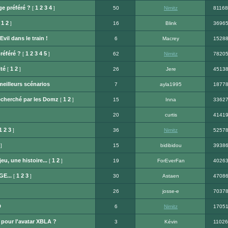
e préféré ?
1
2
3
4
[
]
50
Nimitz
81168
1
2
[
]
16
Blink
3696
il dans le train !
6
Macrey
1528
référé ?
1
2
3
4
5
[
]
62
Nimitz
7820
ité
1
2
[
]
26
Jere
4513
eilleurs scénarios
7
ayla1995
1877
recherché par les Domz
1
2
[
]
15
Inna
3362
20
curtis
4141
1
2
3
]
36
Nimitz
5257
]
15
bidibidou
3938
u, une histoire...
1
2
[
]
19
ForEverFan
4026
E...
1
2
3
[
]
30
Astaen
4708
26
josse-e
7037
D
6
Nimitz
1705
pour l'avatar XBLA ?
3
Kévin
11026