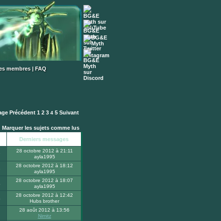
des membres
|
FAQ
page
Précédent
1
2
3
5
Suivant
4
Marquer les sujets comme lus
Derniers messages
28 octobre 2012 à 21:11
9
ayla1995
28 octobre 2012 à 18:12
3
ayla1995
28 octobre 2012 à 18:07
4
ayla1995
28 octobre 2012 à 12:42
4
Hubs brother
28 août 2012 à 13:56
Nimitz