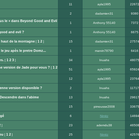
11
ayla1995
2267
2
dadamien31
9380
us le + dans Beyond Good and Evil
1
Anthony 55140
7372
good and evil ?
1
Anthony 55140
6675
n haut de la montagne
1
2
[
]
15
dadamien31
2757
le jeu apès le pretre Domz...
1
marvin78790
6416
es.
1
2
3
[
]
34
Inuahs
4807
ne version de Jade pour vous ?
1
2
[
51
ayla1995
6592
12
ayla1995
2376
enne version disponible ?
2
Inuahs
11717
Descendre dans l'abime
13
Inuahs
2961
15
pimousse2008
3367
ngé
6
Nimitz
1469
2
]
23
ademdu38
4650
eu
1
2
[
]
25
Nimitz
4257