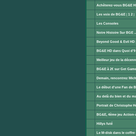
Aucun
lu
message
Achèterez-vous BG&E H
non
Aucun
lu
message
Les voix de BG&E
1
2
[
]
non
Aucun
lu
message
Les Consoles
non
Aucun
lu
message
Notre Histoire Sur BGE ..
non
Aucun
lu
message
Beyond Good & Evil HD
non
Aucun
lu
message
BG&E HD dans Quoi d'9 
non
Aucun
lu
message
Meilleur jeu de la déce
non
Aucun
lu
message
BG&E à 2€ sur Get Gam
non
Aucun
lu
message
Demain, rencontrez Mich
non
Ce
lu
sujet
Le début d'une Fan de 
est
Aucun
verrouillé.
message
Vous
Au delà du bien et du m
non
ne
Aucun
lu
pouvez
message
Portrait de Christophe Hé
pas
non
publier
Aucun
lu
ou
message
BG&E, 4ème jeu Action-
modifier
non
Aucun
de
lu
message
messages.
Hillys futé
non
Aucun
lu
message
Le M-disk dans le coffre
non