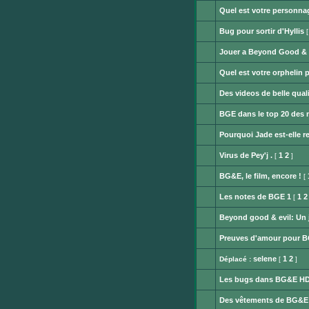
lu
message
Quel est votre personnag
non
Aucun
lu
message
Bug pour sortir d'Hyllis
non
Aucun
lu
message
Jouer a Beyond Good & Ev
non
Aucun
lu
message
Quel est votre orphelin p
non
Aucun
lu
message
Des videos de belle qual
non
Aucun
lu
message
BGE dans le top 20 des m
non
Aucun
lu
message
Pourquoi Jade est-elle 
non
Aucun
lu
message
Virus de Pey'j .
1
2
[
]
non
Aucun
lu
message
BG&E, le film, encore !
[
non
Aucun
lu
message
Les notes de BGE 1
1
2
[
non
Aucun
lu
message
Beyond good & evil: Un je
non
Aucun
lu
message
Preuves d'amour pour BG
non
Aucun
lu
message
selene
1
2
Déplacé :
[
]
non
Sujet
lu
déplacé
Les bugs dans BG&E H
Aucun
message
Des vêtements de BG&E 
non