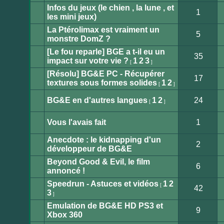
message
Infos du jeux (le chien , la lune , et
non
1
lu
les mini jeux)
Aucun
message
La Ptérolimax est vraiment un
non
5
lu
monstre DomZ ?
Aucun
message
[Le fou reparle] BGE a t-il eu un
non
35
lu
impact sur votre vie ?
1
2
3
[
]
Aucun
message
[Résolu] BG&E PC - Récupérer
non
17
lu
textures sous formes solides
1
2
[
]
Aucun
message
non
BG&E en d'autres langues
1
2
24
[
]
lu
Aucun
message
non
Vous l'avais fait
1
lu
Aucun
message
Anecdote : le kidnapping d'un
non
2
lu
développeur de BG&E
Aucun
message
Beyond Good & Evil, le film
non
6
lu
annoncé !
Aucun
message
Speedrun - Astuces et vidéos
1
2
non
[
42
lu
3
]
Aucun
message
Emulation de BG&E HD PS3 et
non
9
lu
Xbox 360
Aucun
message