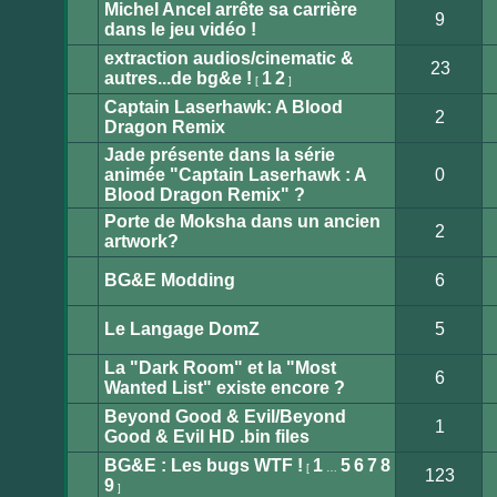
Michel Ancel arrête sa carrière
non
9
lu
dans le jeu vidéo !
Aucun
message
extraction audios/cinematic &
non
23
lu
autres...de bg&e !
1
2
[
]
Aucun
message
Captain Laserhawk: A Blood
non
2
lu
Dragon Remix
Aucun
message
Jade présente dans la série
non
lu
animée "Captain Laserhawk : A
0
Aucun
Blood Dragon Remix" ?
message
non
Porte de Moksha dans un ancien
lu
2
artwork?
Aucun
message
non
BG&E Modding
6
lu
Aucun
message
non
Le Langage DomZ
5
lu
Aucun
message
La "Dark Room" et la "Most
non
6
lu
Wanted List" existe encore ?
Aucun
message
Beyond Good & Evil/Beyond
non
1
lu
Good & Evil HD .bin files
Aucun
message
BG&E : Les bugs WTF !
1
5
6
7
8
non
[
…
123
lu
9
]
Aucun