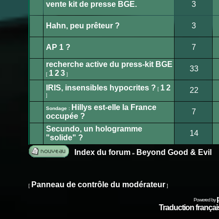
non
vente kit de presse BGE.
3
lu
Aucun
message
non
Hahn, peu prêteur ?
3
lu
Aucun
message
non
AP 1 ?
7
lu
Aucun
message
recherche active du press-kit BGE
non
33
lu
1
2
3
[
]
Aucun
message
non
IRIS, insensibles hypocrites ?
1
2
[
22
lu
]
Aucun
message
Hillys est-elle la France
non
Sondage :
7
lu
occupée ?
Aucun
message
Secundo, un hologramme
non
14
lu
"solide" ?
Aucun
message
non
Index du forum
Beyond Good & Evil
»
lu
Publier
un
nouveau
Panneau de contrôle du modérateur
[
]
sujet
Powered by
Traduction français