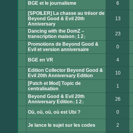
modifier
non
BGE et le journalisme
6
de
lu
messages.
Aucun
message
[SPOILER] La chasse au trésor de
non
lu
Beyond Good & Evil 20th
13
Aucun
Anniversary
message
non
Dancing with the DomZ –
lu
23
transcription maison
1
2
[
]
Aucun
message
Promotions de Beyond Good &
non
0
lu
Evil et version anniversaire
Aucun
message
non
BGE en VR
4
lu
Aucun
message
Edition Collector Beyond Good &
non
10
lu
Evil 20th Anniversary Edition
Aucun
message
[Patch et Mod] Topic de
non
1
lu
centralisation
Aucun
message
Beyond Good & Evil 20th
non
26
lu
Anniversary Edition
1
2
[
]
Aucun
message
non
Où, où, où, où est Ubi ?
0
lu
Aucun
message
non
Je lance le sujet sur les codes
2
lu
Aucun
message