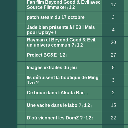
Fan film Beyond Good & Evil avec
non
17
lu
Source Filmmaker
1
2
[
]
Aucun
message
non
patch steam du 17 octobre
3
lu
Aucun
message
Jade bien présente à l’E3 ! Mais
non
4
lu
pour Uplay+ !
Aucun
message
Rayman et Beyond Good & Evil,
non
20
lu
un univers commun ?
1
2
[
]
Aucun
message
non
Project BG&E
1
2
27
[
]
lu
Aucun
message
non
Images extraites du jeu
8
lu
Aucun
message
Ils détruisent la boutique de Ming-
non
3
lu
Tzu ?
Aucun
message
non
Ce bouc dans l'Akuda Bar…
2
lu
Aucun
message
non
Une vache dans le labo ?
1
2
15
[
]
lu
Aucun
message
non
D'où viennent les DomZ ?
1
2
22
[
]
lu
Aucun
message