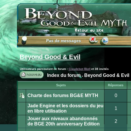
Pas de messages
Pas de messages
Beyond Good & Evil
Utilisateurs parcourant ce forum :
Claudebot [Bot]
et 38 invités
Index du forum
Beyond Good & Evil
»
Publier
Sujets
Réponses
un
nouveau
Charte des forums BG&E MYTH
0
sujet
Ce
sujet
Jade Engine et les dossiers du jeu
est
1
verrouillé.
en libre utilisation
Vous
Aucun
ne
message
Jouer aux niveaux abandonnés
pouvez
non
2
pas
lu
de BGE 20th anniversary Edition
publier
Aucun
ou
message