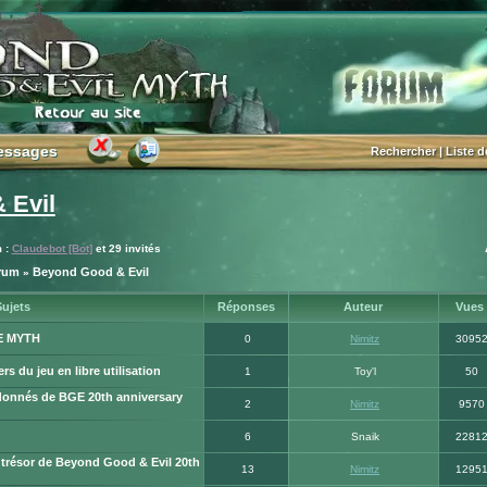
essages
essages
Rechercher
|
Liste 
 Evil
m :
Claudebot [Bot]
et 29 invités
orum
Beyond Good & Evil
»
ujets
Réponses
Auteur
Vues
E MYTH
0
Nimitz
3095
rs du jeu en libre utilisation
1
Toy'l
50
donnés de BGE 20th anniversary
2
Nimitz
9570
6
Snaik
2281
trésor de Beyond Good & Evil 20th
13
Nimitz
1295