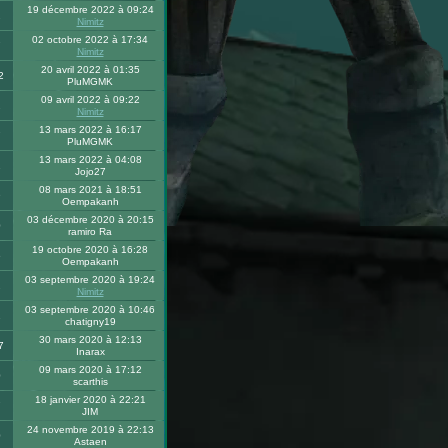
19 décembre 2022 à 09:24
2
Nimitz
02 octobre 2022 à 17:34
7
Nimitz
20 avril 2022 à 01:35
2
PluMGMK
09 avril 2022 à 09:22
2
Nimitz
13 mars 2022 à 16:17
7
PluMGMK
13 mars 2022 à 04:08
1
Jojo27
08 mars 2021 à 18:51
9
Oempakanh
03 décembre 2020 à 20:15
0
ramiro Ra
19 octobre 2020 à 16:28
6
Oempakanh
03 septembre 2020 à 19:24
2
Nimitz
03 septembre 2020 à 10:46
1
chatigny19
30 mars 2020 à 12:13
7
Inarax
09 mars 2020 à 17:12
0
scarthis
18 janvier 2020 à 22:21
7
JIM
24 novembre 2019 à 22:13
0
Astaen