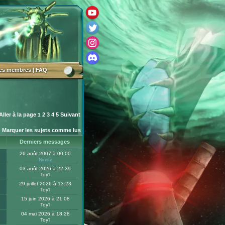
des membres
|
FAQ
Aller à la page
2
3
4
5
Suivant
1
Marquer les sujets comme lus
Derniers messages
26 août 2007 à 00:00
2
Nimitz
03 août 2026 à 22:39
Toy'l
29 juillet 2026 à 13:23
Toy'l
15 juin 2026 à 21:08
2
Toy'l
04 mai 2026 à 18:28
1
Toy'l