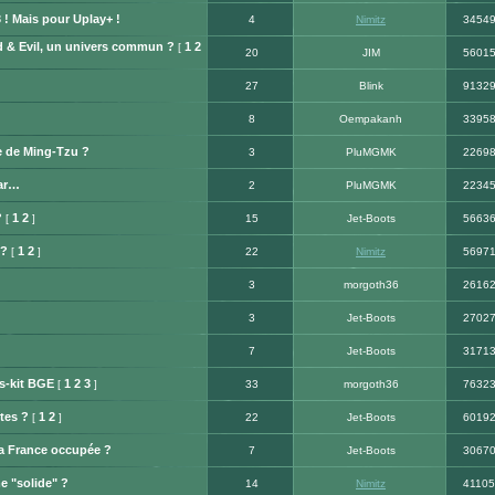
 ! Mais pour Uplay+ !
4
Nimitz
3454
& Evil, un univers commun ?
1
2
[
20
JIM
5601
27
Blink
9132
8
Oempakanh
3395
ue de Ming-Tzu ?
3
PluMGMK
2269
ar…
2
PluMGMK
2234
?
1
2
[
]
15
Jet-Boots
5663
 ?
1
2
[
]
22
Nimitz
5697
3
morgoth36
2616
3
Jet-Boots
2702
7
Jet-Boots
3171
s-kit BGE
1
2
3
[
]
33
morgoth36
7632
tes ?
1
2
[
]
22
Jet-Boots
6019
 la France occupée ?
7
Jet-Boots
3067
 "solide" ?
14
Nimitz
41105