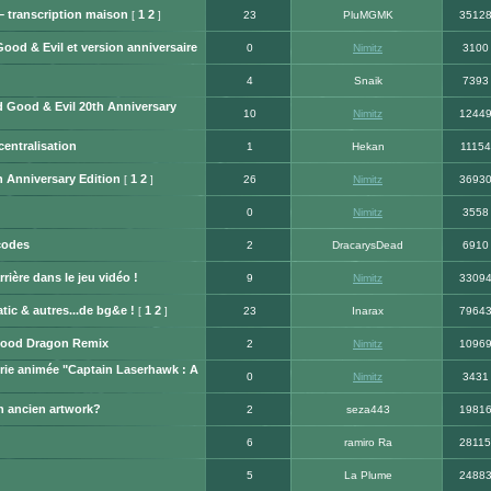
 transcription maison
1
2
[
]
23
PluMGMK
3512
od & Evil et version anniversaire
0
Nimitz
3100
4
Snaik
7393
d Good & Evil 20th Anniversary
10
Nimitz
1244
centralisation
1
Hekan
11154
 Anniversary Edition
1
2
[
]
26
Nimitz
3693
0
Nimitz
3558
 codes
2
DracarysDead
6910
rrière dans le jeu vidéo !
9
Nimitz
3309
tic & autres...de bg&e !
1
2
[
]
23
Inarax
7964
lood Dragon Remix
2
Nimitz
1096
érie animée "Captain Laserhawk : A
0
Nimitz
3431
n ancien artwork?
2
seza443
1981
6
ramiro Ra
28115
5
La Plume
2488