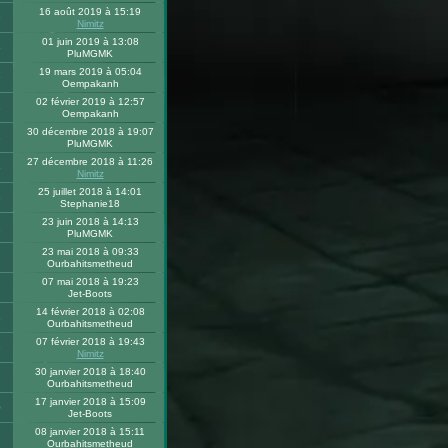
16 août 2019 à 15:19
9
Nimitz
01 juin 2019 à 13:08
5
PluMGMK
19 mars 2019 à 05:04
9
Oempakanh
02 février 2019 à 12:57
8
Oempakanh
30 décembre 2018 à 19:07
8
PluMGMK
27 décembre 2018 à 11:26
5
Nimitz
25 juillet 2018 à 14:01
6
Stephanie18
23 juin 2018 à 14:13
1
PluMGMK
23 mai 2018 à 09:33
2
Ourbahitsmetheud
07 mai 2018 à 19:23
7
Jet-Boots
14 février 2018 à 02:08
3
Ourbahitsmetheud
07 février 2018 à 19:43
3
Nimitz
30 janvier 2018 à 18:40
2
Ourbahitsmetheud
17 janvier 2018 à 15:09
0
Jet-Boots
08 janvier 2018 à 15:11
Ourbahitsmetheud