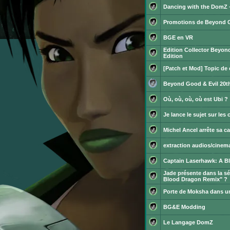
message
messages.
Dancing with the DomZ –
non
Aucun
lu
message
Promotions de Beyond Go
non
Aucun
lu
message
BGE en VR
non
Aucun
lu
Edition Collector Beyon
message
non
Edition
Aucun
lu
message
[Patch et Mod] Topic de 
non
Aucun
lu
message
Beyond Good & Evil 20th
non
Aucun
lu
message
Où, où, où, où est Ubi ?
non
Aucun
lu
message
Je lance le sujet sur les
non
Aucun
lu
message
Michel Ancel arrête sa ca
non
Aucun
lu
message
extraction audios/cinema
non
Aucun
lu
message
Captain Laserhawk: A B
non
Aucun
lu
Jade présente dans la s
message
non
Blood Dragon Remix" ?
Aucun
lu
message
Porte de Moksha dans u
non
Aucun
lu
message
BG&E Modding
non
Aucun
lu
message
Le Langage DomZ
non
Aucun