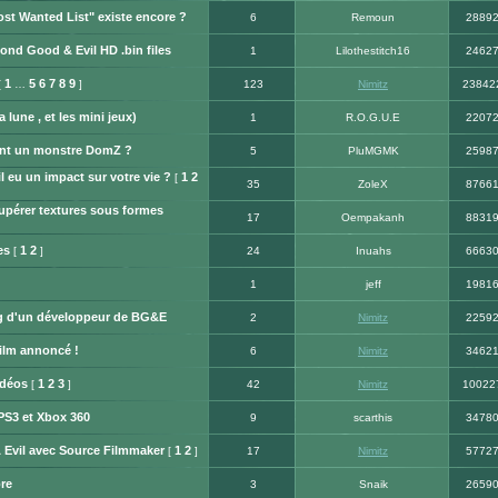
st Wanted List" existe encore ?
6
Remoun
2889
nd Good & Evil HD .bin files
1
Lilothestitch16
2462
1
5
6
7
8
9
[
…
]
123
Nimitz
23842
a lune , et les mini jeux)
1
R.O.G.U.E
2207
ent un monstre DomZ ?
5
PluMGMK
2598
il eu un impact sur votre vie ?
1
2
[
35
ZoleX
8766
pérer textures sous formes
17
Oempakanh
8831
es
1
2
[
]
24
Inuahs
6663
1
jeff
1981
ng d'un développeur de BG&E
2
Nimitz
2259
ilm annoncé !
6
Nimitz
3462
idéos
1
2
3
[
]
42
Nimitz
10022
S3 et Xbox 360
9
scarthis
3478
Evil avec Source Filmmaker
1
2
[
]
17
Nimitz
5772
re
3
Snaik
2659