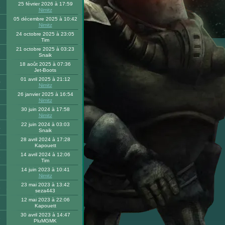
25 février 2026 à 17:59
8
Nimitz
05 décembre 2025 à 10:42
Nimitz
24 octobre 2025 à 23:05
Tim
21 octobre 2025 à 03:23
9
Snaik
18 août 2025 à 07:36
Jet-Boots
01 avril 2025 à 21:12
0
Nimitz
26 janvier 2025 à 16:54
Nimitz
30 juin 2024 à 17:58
Nimitz
22 juin 2024 à 03:03
4
Snaik
28 avril 2024 à 17:28
3
Kapouett
14 avril 2024 à 12:06
9
Tim
14 juin 2023 à 10:41
Nimitz
23 mai 2023 à 13:42
6
seza443
12 mai 2023 à 22:06
Kapouett
30 avril 2023 à 14:47
3
PluMGMK