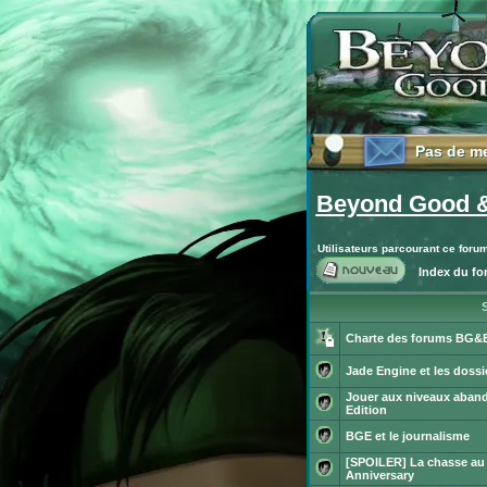
Pas de m
Pas de m
Beyond Good &
Utilisateurs parcourant ce foru
Index du f
Publier
un
S
nouveau
sujet
Charte des forums BG&
Ce
sujet
Jade Engine et les dossie
est
Aucun
verrouillé.
Jouer aux niveaux aban
message
Vous
non
Edition
ne
Aucun
lu
pouvez
message
BGE et le journalisme
pas
non
publier
Aucun
lu
ou
[SPOILER] La chasse au 
message
modifier
non
Anniversary
Aucun
de
lu