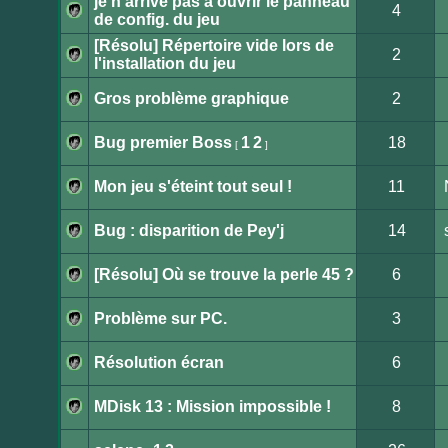
je n'arrive pas a ouvrir le panneau
modifier
non
4
de
lu
de config. du jeu
messages.
Aucun
message
[Résolu] Répertoire vide lors de
non
2
lu
l'installation du jeu
Aucun
message
non
Gros problème graphique
2
lu
Aucun
message
non
Bug premier Boss
1
2
18
[
]
lu
Aucun
message
non
Mon jeu s'éteint tout seul !
11
lu
Aucun
message
non
Bug : disparition de Pey'j
14
lu
Aucun
message
non
[Résolu] Où se trouve la perle 45 ?
6
lu
Aucun
message
non
Problème sur PC.
3
lu
Aucun
message
non
Résolution écran
6
lu
Aucun
message
non
MDisk 13 : Mission impossible !
8
lu
Aucun
message
non