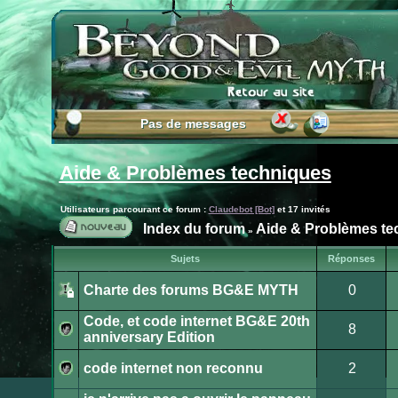
Pas de messages
Pas de messages
Aide & Problèmes techniques
Utilisateurs parcourant ce forum :
Claudebot [Bot]
et 17 invités
Index du forum
Aide & Problèmes te
»
Publier
Sujets
Réponses
un
nouveau
Charte des forums BG&E MYTH
0
sujet
Ce
sujet
Code, et code internet BG&E 20th
est
8
verrouillé.
anniversary Edition
Vous
Aucun
ne
message
pouvez
non
code internet non reconnu
2
pas
lu
publier
Aucun
ou
message