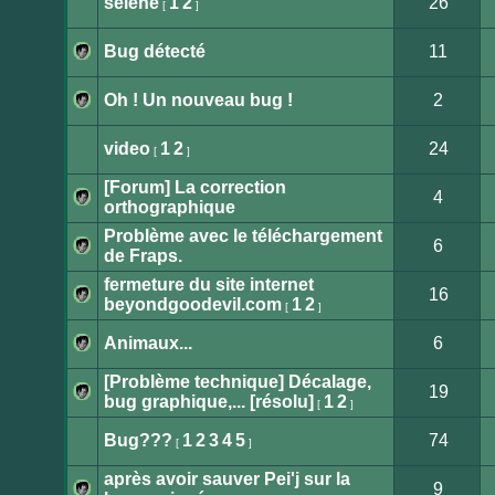
selene
1
2
26
[
]
lu
Aucun
message
non
Bug détecté
11
lu
Aucun
message
non
Oh ! Un nouveau bug !
2
lu
Aucun
message
non
video
1
2
24
[
]
lu
Aucun
message
[Forum] La correction
non
4
lu
orthographique
Aucun
message
Problème avec le téléchargement
non
6
lu
de Fraps.
Aucun
message
fermeture du site internet
non
16
lu
beyondgoodevil.com
1
2
[
]
Aucun
message
non
Animaux...
6
lu
Aucun
message
[Problème technique] Décalage,
non
19
lu
bug graphique,... [résolu]
1
2
[
]
Aucun
message
non
Bug???
1
2
3
4
5
74
[
]
lu
Aucun
message
après avoir sauver Pei'j sur la
non
9
lu