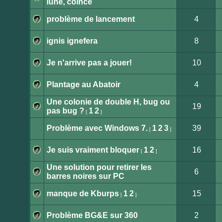
lune, coincé
Aucun
message
non
problème de lancement
4
lu
Aucun
message
non
ignis ignefera
8
lu
Aucun
message
non
Je n'arrive pas a jouer!
10
lu
Aucun
message
non
Plantage au Abatoir
4
lu
Aucun
message
Une colonie de double H, bug ou
non
19
lu
pas bug ?
1
2
[
]
Aucun
message
non
Problème avec Windows 7.
1
2
3
39
[
]
lu
Aucun
message
non
Je suis vraiment bloquer
1
2
16
[
]
lu
Aucun
message
Une solution pour retirer les
non
6
lu
barres noires sur PC
Aucun
message
non
manque de Kburps
1
2
15
[
]
lu
Aucun
message
non
Problème BG&E sur 360
2
lu