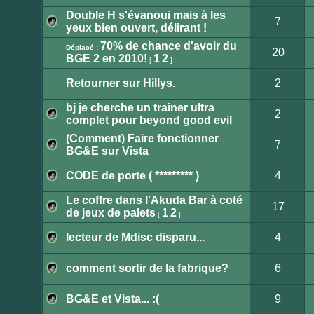
Aucun
message
Double H s'évanoui mais à les
non
7
lu
yeux bien ouvert, délirant !
Aucun
message
70% de chance d'avoir du
non
Déplacé :
20
lu
BGE 2 en 2010!
1
2
[
]
Sujet
déplacé
Retourner sur Hillys.
2
Ce
sujet
bj je cherche un trainer ultra
est
2
verrouillé.
complet pour beyond good evil
Vous
Aucun
ne
message
(Comment) Faire fonctionner
pouvez
non
7
pas
lu
BG&E sur Vista
publier
Aucun
ou
message
modifier
non
CODE de porte ( ********* )
4
de
lu
messages.
Aucun
message
Le coffre dans l'Akuda Bar à coté
non
17
lu
de jeux de palets
1
2
[
]
Aucun
message
non
lecteur de Mdisc disparu...
4
lu
Aucun
message
non
comment sortir de la fabrique?
6
lu
Aucun
message
non
BG&E et Vista... :(
9
lu
Aucun