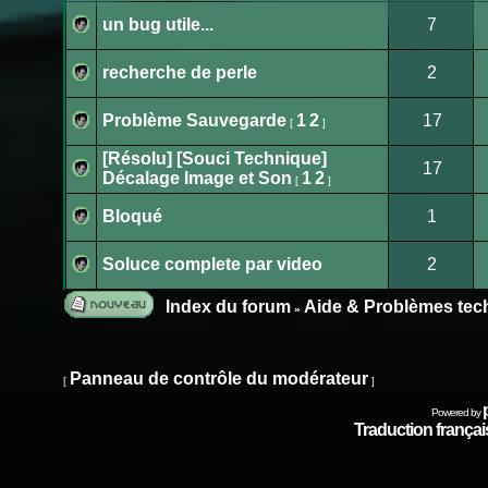
message
non
un bug utile...
7
lu
Aucun
message
non
recherche de perle
2
lu
Aucun
message
non
Problème Sauvegarde
1
2
17
[
]
lu
Aucun
message
[Résolu] [Souci Technique]
non
17
lu
Décalage Image et Son
1
2
[
]
Aucun
message
non
Bloqué
1
lu
Aucun
message
non
Soluce complete par video
2
lu
Aucun
message
non
Index du forum
Aide & Problèmes tec
»
lu
Publier
un
nouveau
Panneau de contrôle du modérateur
[
]
sujet
Powered by
Traduction français