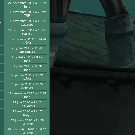
20 décembre 2011 à 10:26
6
Inna
19 novembre 2011 à 20:56
2
TUFi
19 novembre 2011 à 03:28
6
ayla1995
13 novembre 2011 à 18:30
5
Pauline
05 septembre 2011 à 14:42
1
Kévin
28 juillet 2011 à 15:48
9
adriendu63
11 juillet 2011 à 00:12
8
Inna
01 juillet 2011 à 12:33
3
Inna
26 janvier 2011 à 17:21
5
Kévin
05 janvier 2011 à 12:22
2
defraver
11 novembre 2010 à 15:24
9
Inna
19 juin 2010 à 21:22
3
EpicGamer
22 mai 2010 à 21:17
3
Hollya
07 janvier 2010 à 14:58
9
ayla1995
09 décembre 2009 à 16:00
7
ayla1995