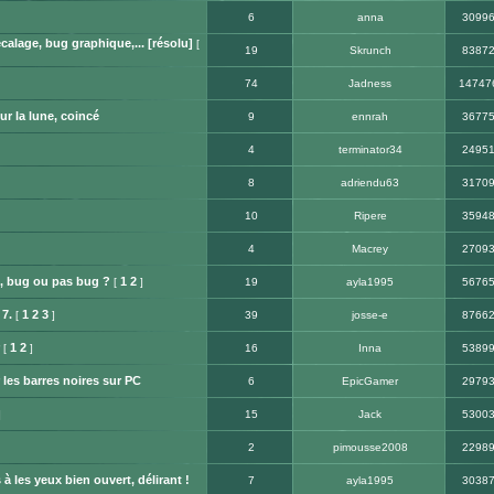
6
anna
3099
alage, bug graphique,... [résolu]
[
19
Skrunch
8387
74
Jadness
14747
ur la lune, coincé
9
ennrah
3677
4
terminator34
2495
8
adriendu63
3170
10
Ripere
3594
4
Macrey
2709
, bug ou pas bug ?
1
2
[
]
19
ayla1995
5676
7.
1
2
3
[
]
39
josse-e
8766
1
2
[
]
16
Inna
5389
 les barres noires sur PC
6
EpicGamer
2979
]
15
Jack
5300
2
pimousse2008
2298
 les yeux bien ouvert, délirant !
7
ayla1995
3038