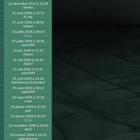
12 décembre 2014 à 13:49
0
Shinka
31 août 2009 à 15:13
4
N_elly
07 août 2009 à 09:34
2
Astaen
23 juillet 2009 à 09:03
Nimitz
03 juillet 2009 à 14:40
4
ayla1995
10 juin 2009 à 17:47
4
Astaen
31 mai 2009 à 16:46
5
Jojo27
21 mai 2009 à 11:51
3
ayla1995
05 avril 2009 à 23:29
5
BackGround Extended
25 mars 2009 à 05:12
4
ayla1995
16 mars 2009 à 22:35
3
curtis
04 janvier 2009 à 21:54
3
gaé
02 janvier 2009 à 10:20
8
Nimitz
14 novembre 2008 à 23:09
db42
19 octobre 2008 à 12:23
2
jade-phoenix