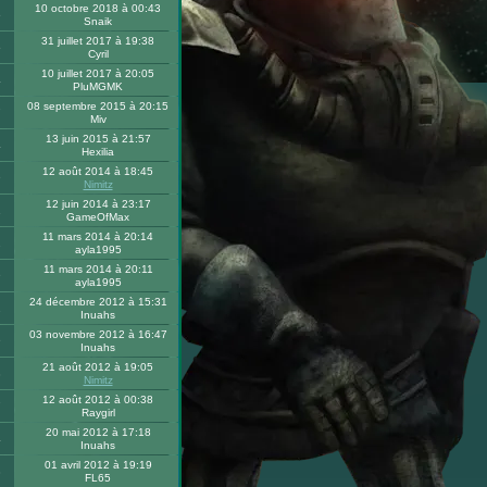
10 octobre 2018 à 00:43
6
Snaik
31 juillet 2017 à 19:38
5
Cyril
10 juillet 2017 à 20:05
4
PluMGMK
08 septembre 2015 à 20:15
7
Miv
13 juin 2015 à 21:57
4
Hexilia
12 août 2014 à 18:45
9
Nimitz
12 juin 2014 à 23:17
1
GameOfMax
11 mars 2014 à 20:14
2
ayla1995
11 mars 2014 à 20:11
9
ayla1995
24 décembre 2012 à 15:31
2
Inuahs
03 novembre 2012 à 16:47
9
Inuahs
21 août 2012 à 19:05
3
Nimitz
12 août 2012 à 00:38
7
Raygirl
20 mai 2012 à 17:18
4
Inuahs
01 avril 2012 à 19:19
3
FL65