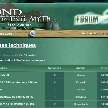
essages
essages
Rechercher
|
Liste 
mes techniques
m :
Claudebot [Bot]
et 15 invités
orum
Aide & Problèmes techniques
»
ujets
Réponses
Auteur
Vues
E MYTH
0
Meyrisa
2803
BG&E 20th anniversary Edition
8
Fxnny.df
7093
nu
2
JadAlex
1319
le panneau de config. du jeu
4
jolan1999
5544
ors de l'installation du jeu
2
Oempakanh
3083