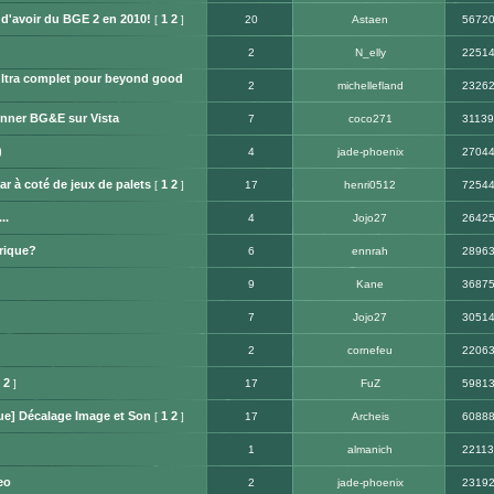
d'avoir du BGE 2 en 2010!
1
2
[
]
20
Astaen
5672
2
N_elly
2251
 ultra complet pour beyond good
2
michellefland
2326
nner BG&E sur Vista
7
coco271
31139
)
4
jade-phoenix
2704
ar à coté de jeux de palets
1
2
[
]
17
henri0512
7254
..
4
Jojo27
2642
rique?
6
ennrah
2896
9
Kane
3687
7
Jojo27
3051
2
cornefeu
2206
2
]
17
FuZ
5981
ue] Décalage Image et Son
1
2
[
]
17
Archeis
6088
1
almanich
22113
eo
2
jade-phoenix
2319