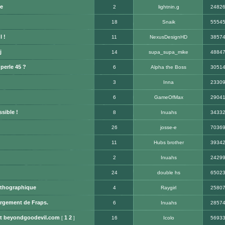
e
2
lightnin.g
2482
18
Snaik
5554
l !
11
NexusDesignHD
3857
j
14
supa_supa_mike
4884
perle 45 ?
6
Alpha the Boss
3051
3
Inna
2330
6
GameOfMax
2904
sible !
8
Inuahs
3433
26
josse-e
7036
11
Hubs brother
3934
2
Inuahs
2429
24
double hs
6502
rthographique
4
Raygirl
2580
argement de Fraps.
6
Inuahs
2857
net beyondgoodevil.com
1
2
[
]
16
Icolo
5693