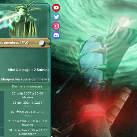
des membres
|
FAQ
Aller à la page
2
Suivant
1
Marquer les sujets comme lus
Derniers messages
26 août 2007 à 00:00
4
Meyrisa
28 juin 2024 à 12:37
7
Nimitz
02 février 2024 à 17:02
3
Nimitz
21 novembre 2020 à 20:05
5
mushko
19 décembre 2018 à 04:17
4
Oempakanh