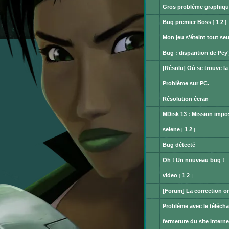
message
messages.
Gros problème graphiqu
non
Aucun
lu
message
Bug premier Boss
1
2
[
]
non
Aucun
lu
message
Mon jeu s'éteint tout seu
non
Aucun
lu
message
Bug : disparition de Pey'
non
Aucun
lu
message
[Résolu] Où se trouve la 
non
Aucun
lu
message
Problème sur PC.
non
Aucun
lu
message
Résolution écran
non
Aucun
lu
message
MDisk 13 : Mission impos
non
Aucun
lu
message
selene
1
2
[
]
non
Aucun
lu
message
Bug détecté
non
Aucun
lu
message
Oh ! Un nouveau bug !
non
Aucun
lu
message
video
1
2
[
]
non
Aucun
lu
message
[Forum] La correction o
non
Aucun
lu
message
Problème avec le téléch
non
Aucun
lu
message
fermeture du site inter
non
Aucun