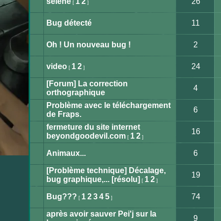
selene
1
2
26
[
]
lu
Aucun
message
non
Bug détecté
11
lu
Aucun
message
non
Oh ! Un nouveau bug !
2
lu
Aucun
message
non
video
1
2
24
[
]
lu
Aucun
message
[Forum] La correction
non
4
lu
orthographique
Aucun
message
Problème avec le téléchargement
non
6
lu
de Fraps.
Aucun
message
fermeture du site internet
non
16
lu
beyondgoodevil.com
1
2
[
]
Aucun
message
non
Animaux...
6
lu
Aucun
message
[Problème technique] Décalage,
non
19
lu
bug graphique,... [résolu]
1
2
[
]
Aucun
message
non
Bug???
1
2
3
4
5
74
[
]
lu
Aucun
message
après avoir sauver Pei'j sur la
non
9
lu