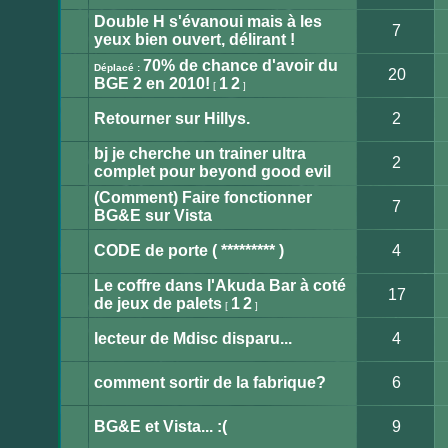
Aucun
message
Double H s'évanoui mais à les
non
7
lu
yeux bien ouvert, délirant !
Aucun
message
70% de chance d'avoir du
non
Déplacé :
20
lu
BGE 2 en 2010!
1
2
[
]
Sujet
déplacé
Retourner sur Hillys.
2
Ce
sujet
bj je cherche un trainer ultra
est
2
verrouillé.
complet pour beyond good evil
Vous
Aucun
ne
message
(Comment) Faire fonctionner
pouvez
non
7
pas
lu
BG&E sur Vista
publier
Aucun
ou
message
modifier
non
CODE de porte ( ********* )
4
de
lu
messages.
Aucun
message
Le coffre dans l'Akuda Bar à coté
non
17
lu
de jeux de palets
1
2
[
]
Aucun
message
non
lecteur de Mdisc disparu...
4
lu
Aucun
message
non
comment sortir de la fabrique?
6
lu
Aucun
message
non
BG&E et Vista... :(
9
lu
Aucun