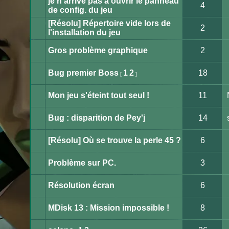
je n'arrive pas a ouvrir le panneau
modifier
non
4
de
lu
de config. du jeu
messages.
Aucun
message
[Résolu] Répertoire vide lors de
non
2
lu
l'installation du jeu
Aucun
message
non
Gros problème graphique
2
lu
Aucun
message
non
Bug premier Boss
1
2
18
[
]
lu
Aucun
message
non
Mon jeu s'éteint tout seul !
11
lu
Aucun
message
non
Bug : disparition de Pey'j
14
lu
Aucun
message
non
[Résolu] Où se trouve la perle 45 ?
6
lu
Aucun
message
non
Problème sur PC.
3
lu
Aucun
message
non
Résolution écran
6
lu
Aucun
message
non
MDisk 13 : Mission impossible !
8
lu
Aucun
message
non