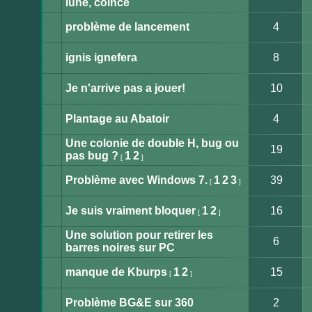
lune, coincé
Aucun
message
non
problème de lancement
4
lu
Aucun
message
non
ignis ignefera
8
lu
Aucun
message
non
Je n'arrive pas a jouer!
10
lu
Aucun
message
non
Plantage au Abatoir
4
lu
Aucun
message
Une colonie de double H, bug ou
non
19
lu
pas bug ?
1
2
[
]
Aucun
message
non
Problème avec Windows 7.
1
2
3
39
[
]
lu
Aucun
message
non
Je suis vraiment bloquer
1
2
16
[
]
lu
Aucun
message
Une solution pour retirer les
non
6
lu
barres noires sur PC
Aucun
message
non
manque de Kburps
1
2
15
[
]
lu
Aucun
message
non
Problème BG&E sur 360
2
lu