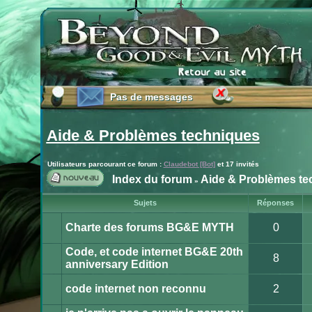
Pas de messages
Pas de messages
Aide & Problèmes techniques
Utilisateurs parcourant ce forum :
Claudebot [Bot]
et 17 invités
Index du forum
Aide & Problèmes te
»
Publier
Sujets
Réponses
un
nouveau
Charte des forums BG&E MYTH
0
sujet
Ce
sujet
Code, et code internet BG&E 20th
est
8
verrouillé.
anniversary Edition
Vous
Aucun
ne
message
pouvez
non
code internet non reconnu
2
pas
lu
publier
Aucun
ou
message