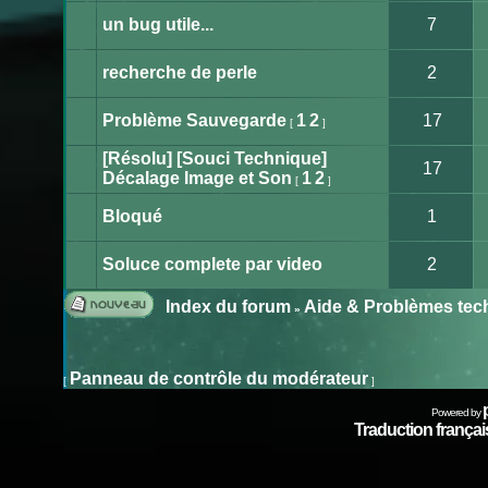
message
non
un bug utile...
7
lu
Aucun
message
non
recherche de perle
2
lu
Aucun
message
non
Problème Sauvegarde
1
2
17
[
]
lu
Aucun
message
[Résolu] [Souci Technique]
non
17
lu
Décalage Image et Son
1
2
[
]
Aucun
message
non
Bloqué
1
lu
Aucun
message
non
Soluce complete par video
2
lu
Aucun
message
non
Index du forum
Aide & Problèmes tec
»
lu
Publier
un
nouveau
Panneau de contrôle du modérateur
[
]
sujet
Powered by
Traduction français