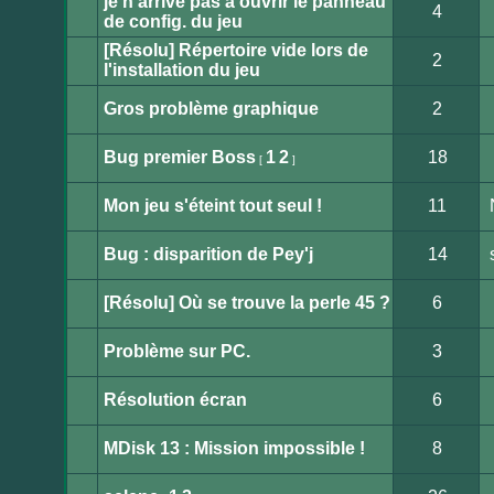
je n'arrive pas a ouvrir le panneau
modifier
non
4
de
lu
de config. du jeu
messages.
Aucun
message
[Résolu] Répertoire vide lors de
non
2
lu
l'installation du jeu
Aucun
message
non
Gros problème graphique
2
lu
Aucun
message
non
Bug premier Boss
1
2
18
[
]
lu
Aucun
message
non
Mon jeu s'éteint tout seul !
11
lu
Aucun
message
non
Bug : disparition de Pey'j
14
lu
Aucun
message
non
[Résolu] Où se trouve la perle 45 ?
6
lu
Aucun
message
non
Problème sur PC.
3
lu
Aucun
message
non
Résolution écran
6
lu
Aucun
message
non
MDisk 13 : Mission impossible !
8
lu
Aucun
message
non