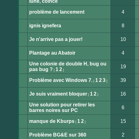
lune, coincé
Aucun
message
non
problème de lancement
4
lu
Aucun
message
non
ignis ignefera
8
lu
Aucun
message
non
Je n'arrive pas a jouer!
10
lu
Aucun
message
non
Plantage au Abatoir
4
lu
Aucun
message
Une colonie de double H, bug ou
non
19
lu
pas bug ?
1
2
[
]
Aucun
message
non
Problème avec Windows 7.
1
2
3
39
[
]
lu
Aucun
message
non
Je suis vraiment bloquer
1
2
16
[
]
lu
Aucun
message
Une solution pour retirer les
non
6
lu
barres noires sur PC
Aucun
message
non
manque de Kburps
1
2
15
[
]
lu
Aucun
message
non
Problème BG&E sur 360
2
lu