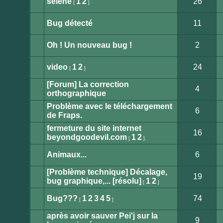
selene
1
2
26
[
]
lu
Aucun
message
non
Bug détecté
11
lu
Aucun
message
non
Oh ! Un nouveau bug !
2
lu
Aucun
message
non
video
1
2
24
[
]
lu
Aucun
message
[Forum] La correction
non
4
lu
orthographique
Aucun
message
Problème avec le téléchargement
non
6
lu
de Fraps.
Aucun
message
fermeture du site internet
non
16
lu
beyondgoodevil.com
1
2
[
]
Aucun
message
non
Animaux...
6
lu
Aucun
message
[Problème technique] Décalage,
non
19
lu
bug graphique,... [résolu]
1
2
[
]
Aucun
message
non
Bug???
1
2
3
4
5
74
[
]
lu
Aucun
message
après avoir sauver Pei'j sur la
non
9
lu