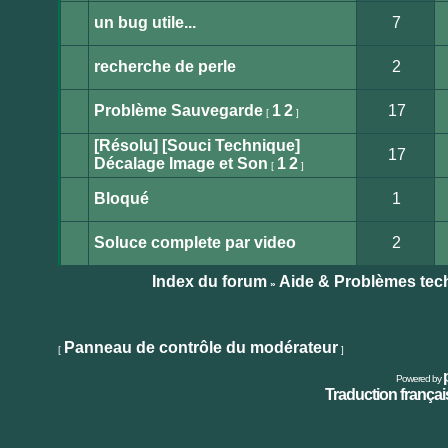
message
non
un bug utile...
7
lu
Aucun
message
non
recherche de perle
2
lu
Aucun
message
non
Problème Sauvegarde
1
2
17
[
]
lu
Aucun
message
[Résolu] [Souci Technique]
non
17
lu
Décalage Image et Son
1
2
[
]
Aucun
message
non
Bloqué
1
lu
Aucun
message
non
Soluce complete par video
2
lu
Aucun
message
non
Index du forum
Aide & Problèmes tec
»
lu
Publier
un
nouveau
Panneau de contrôle du modérateur
[
]
sujet
Powered by
Traduction français