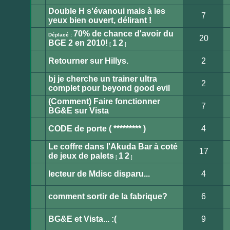
Aucun
message
Double H s'évanoui mais à les
non
7
lu
yeux bien ouvert, délirant !
Aucun
message
70% de chance d'avoir du
non
Déplacé :
20
lu
BGE 2 en 2010!
1
2
[
]
Sujet
déplacé
Retourner sur Hillys.
2
Ce
sujet
bj je cherche un trainer ultra
est
2
verrouillé.
complet pour beyond good evil
Vous
Aucun
ne
message
(Comment) Faire fonctionner
pouvez
non
7
pas
lu
BG&E sur Vista
publier
Aucun
ou
message
modifier
non
CODE de porte ( ********* )
4
de
lu
messages.
Aucun
message
Le coffre dans l'Akuda Bar à coté
non
17
lu
de jeux de palets
1
2
[
]
Aucun
message
non
lecteur de Mdisc disparu...
4
lu
Aucun
message
non
comment sortir de la fabrique?
6
lu
Aucun
message
non
BG&E et Vista... :(
9
lu
Aucun