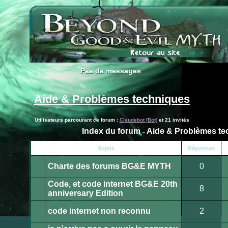
Pas de messages
Pas de messages
Aide & Problèmes techniques
Utilisateurs parcourant ce forum :
Claudebot [Bot]
et 21 invités
Index du forum
Aide & Problèmes te
»
Publier
Sujets
Réponses
un
nouveau
Charte des forums BG&E MYTH
0
sujet
Ce
sujet
Code, et code internet BG&E 20th
est
8
verrouillé.
anniversary Edition
Vous
Aucun
ne
message
pouvez
non
code internet non reconnu
2
pas
lu
publier
Aucun
ou
message