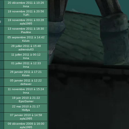
20 décembre 2011 à 10:26
8
Inna
19 novembre 2011 à 20:56
1
TUFi
19 novembre 2011 à 03:28
2
ayla1995
13 novembre 2011 à 18:30
8
Pauline
05 septembre 2011 à 14:42
4
Kévin
28 juillet 2011 à 15:48
7
adriendu63
11 juillet 2011 à 00:12
5
Inna
01 juillet 2011 à 12:33
0
Inna
26 janvier 2011 à 17:21
9
Kévin
05 janvier 2011 à 12:22
2
defraver
11 novembre 2010 à 15:24
3
Inna
19 juin 2010 à 21:22
3
EpicGamer
22 mai 2010 à 21:17
4
Hollya
07 janvier 2010 à 14:58
6
ayla1995
09 décembre 2009 à 16:00
7
ayla1995