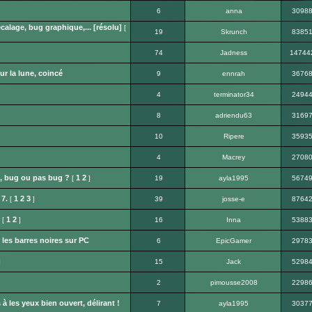
6
anna
3098
alage, bug graphique,... [résolu]
[
19
Skrunch
8385
74
Jadness
14744
ur la lune, coincé
9
ennrah
3676
4
terminator34
2494
8
adriendu63
3169
10
Ripere
3593
4
Macrey
2708
, bug ou pas bug ?
1
2
[
]
19
ayla1995
5674
7.
1
2
3
[
]
39
josse-e
8764
1
2
[
]
16
Inna
5388
 les barres noires sur PC
6
EpicGamer
2978
]
15
Jack
5298
2
pimousse2008
2298
 les yeux bien ouvert, délirant !
7
ayla1995
3037