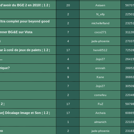
d'avoir du BGE 2 en 2010!
1
2
[
]
20
Astaen
5670
2
N_elly
2250
 ultra complet pour beyond good
2
michellefland
2325
nner BG&E sur Vista
7
coco271
31128
)
4
jade-phoenix
2703
ar à coté de jeux de palets
1
2
[
]
17
henri0512
7252
..
4
Jojo27
2641
rique?
6
ennrah
2895
9
Kane
3686
7
Jojo27
3050
2
cornefeu
2204
2
]
17
FuZ
5979
ue] Décalage Image et Son
1
2
[
]
17
Archeis
6086
1
almanich
2210
eo
2
jade-phoenix
2318