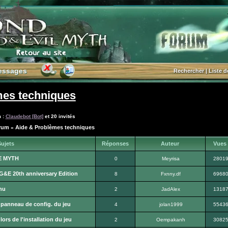
essages
essages
Rechercher
|
Liste 
mes techniques
m :
Claudebot [Bot]
et 20 invités
orum
Aide & Problèmes techniques
»
ujets
Réponses
Auteur
Vues
E MYTH
0
Meyrisa
2801
BG&E 20th anniversary Edition
8
Fxnny.df
6968
nu
2
JadAlex
1318
le panneau de config. du jeu
4
jolan1999
5543
ors de l'installation du jeu
2
Oempakanh
3082