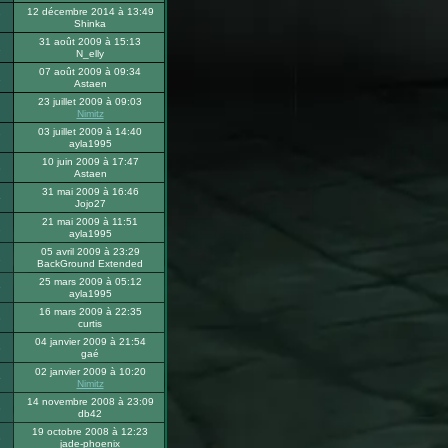
12 décembre 2014 à 13:49
7
Shinka
31 août 2009 à 15:13
1
N_elly
07 août 2009 à 09:34
1
Astaen
23 juillet 2009 à 09:03
Nimitz
03 juillet 2009 à 14:40
7
ayla1995
10 juin 2009 à 17:47
8
Astaen
31 mai 2009 à 16:46
5
Jojo27
21 mai 2009 à 11:51
2
ayla1995
05 avril 2009 à 23:29
2
BackGround Extended
25 mars 2009 à 05:12
9
ayla1995
16 mars 2009 à 22:35
8
curtis
04 janvier 2009 à 21:54
8
gaé
02 janvier 2009 à 10:20
5
Nimitz
14 novembre 2008 à 23:09
3
db42
19 octobre 2008 à 12:23
3
jade-phoenix