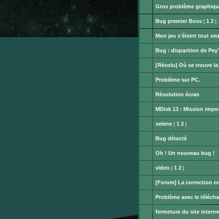
message
messages.
Gros problème graphiqu
non
Aucun
lu
message
Bug premier Boss
1
2
[
]
non
Aucun
lu
message
Mon jeu s'éteint tout seu
non
Aucun
lu
message
Bug : disparition de Pey'
non
Aucun
lu
message
[Résolu] Où se trouve la 
non
Aucun
lu
message
Problème sur PC.
non
Aucun
lu
message
Résolution écran
non
Aucun
lu
message
MDisk 13 : Mission impos
non
Aucun
lu
message
selene
1
2
[
]
non
Aucun
lu
message
Bug détecté
non
Aucun
lu
message
Oh ! Un nouveau bug !
non
Aucun
lu
message
video
1
2
[
]
non
Aucun
lu
message
[Forum] La correction o
non
Aucun
lu
message
Problème avec le téléch
non
Aucun
lu
message
fermeture du site inter
non
Aucun