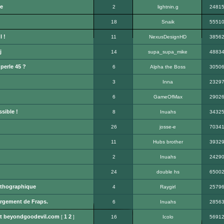
e
2
lightnin.g
2481
18
Snaik
5551
l !
11
NexusDesignHD
3856
j
14
supa_supa_mike
4883
perle 45 ?
6
Alpha the Boss
3050
3
Inna
2329
6
GameOfMax
2902
sible !
8
Inuahs
3432
26
josse-e
7034
11
Hubs brother
3932
2
Inuahs
2429
24
double hs
6500
rthographique
4
Raygirl
2579
argement de Fraps.
6
Inuahs
2856
net beyondgoodevil.com
1
2
[
]
16
Icolo
5691