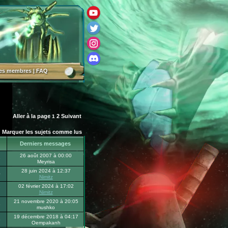
des membres
|
FAQ
Aller à la page
2
Suivant
1
Marquer les sujets comme lus
Derniers messages
26 août 2007 à 00:00
9
Meyrisa
28 juin 2024 à 12:37
0
Nimitz
02 février 2024 à 17:02
7
Nimitz
21 novembre 2020 à 20:05
6
mushko
19 décembre 2018 à 04:17
5
Oempakanh