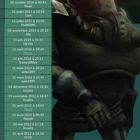
10 octobre 2018 à 00:43
5
Snaik
31 juillet 2017 à 19:38
0
Cyril
10 juillet 2017 à 20:05
2
PluMGMK
08 septembre 2015 à 20:15
4
Miv
13 juin 2015 à 21:57
6
Hexilia
12 août 2014 à 18:45
7
Nimitz
12 juin 2014 à 23:17
6
GameOfMax
11 mars 2014 à 20:14
5
ayla1995
11 mars 2014 à 20:11
1
ayla1995
24 décembre 2012 à 15:31
9
Inuahs
03 novembre 2012 à 16:47
0
Inuahs
21 août 2012 à 19:05
2
Nimitz
12 août 2012 à 00:38
6
Raygirl
20 mai 2012 à 17:18
3
Inuahs
01 avril 2012 à 19:19
2
FL65