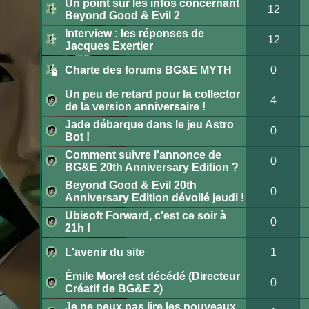
Un point sur les infos concernant
lu
12
Beyond Good & Evil 2
Aucun
message
Interview : les réponses de
non
12
lu
Jacques Exertier
Aucun
message
non
Charte des forums BG&E MYTH
0
lu
Ce
sujet
Un peu de retard pour la collector
est
4
verrouillé.
de la version anniversaire !
Vous
Aucun
ne
message
Jade débarque dans le jeu Astro
pouvez
non
0
pas
lu
Bot !
publier
Aucun
ou
message
Comment suivre l'annonce de
modifier
non
0
de
lu
BG&E 20th Anniversary Edition ?
messages.
Aucun
message
Beyond Good & Evil 20th
non
0
lu
Anniversary Edition dévoilé jeudi !
Aucun
message
Ubisoft Forward, c'est ce soir à
non
0
lu
21h !
Aucun
message
non
L'avenir du site
1
lu
Aucun
message
Émile Morel est décédé (Directeur
non
0
lu
Créatif de BG&E 2)
Aucun
message
Je ne peux pas lire les nouveaux
non