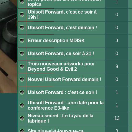
1
lu
topics
Aucun
message
Ubisoft Forward, c'est ce soir à
non
0
lu
19h !
Aucun
message
non
Ubisoft Forward, c'est demain !
0
lu
Aucun
message
non
Erreur description MDISK
3
lu
Aucun
message
non
Ubisoft Forward, ce soir à 21 !
0
lu
Aucun
message
Trois nouveaux artworks pour
non
9
lu
Beyond Good & Evil 2
Aucun
message
non
Nouvel Ubisoft Forward demain !
0
lu
Aucun
message
non
Ubisoft Forward : c'est ce soir !
1
lu
Aucun
message
Ubisoft Forward : une date pour la
non
1
lu
conférence E3-like
Aucun
message
Niveau secret : Le tuyau de la
non
13
lu
fabrique !
Aucun
message
non
Site plus-si-à-jour-que-ça
3