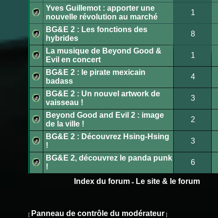
message
Yves Guillemot : apporter une
non
1
lu
nouvelle révolution au marché
Aucun
message
BG&E 2 : Les fonctions des
non
8
lu
hybrides
Aucun
message
La musique de Beyond Good &
non
1
lu
Evil en concert
Aucun
message
BG&E 2 : le pirate mexicain
non
4
lu
badass
Aucun
message
BG&E 2 : Un nouvel artwork de
non
3
lu
vaisseau !
Aucun
message
Beyond Good and Evil 2 : image
non
2
lu
de la ville !
Aucun
message
BG&E 2 : Découvrez Hsing-Hsing
non
3
lu
!
Aucun
message
BG&E 2, découvrez le panda punk
non
6
lu
!
Aucun
message
non
Index du forum
Le site & le forum
»
lu
Publier
un
nouveau
Panneau de contrôle du modérateur
[
]
sujet