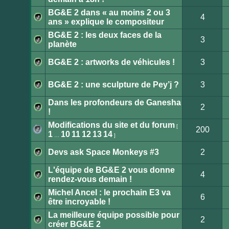
Aucun
message
BG&E 2 dans « au moins 2 ou 3
non
4
lu
ans » explique le compositeur
Aucun
message
BG&E 2 : les deux faces de la
non
3
lu
planète
Aucun
message
non
BG&E 2 : artworks de véhicules !
3
lu
Aucun
message
non
BG&E 2 : une sculpture de Pey’j ?
3
lu
Aucun
message
Dans les profondeurs de Ganesha
non
2
lu
!
Aucun
message
Modifications du site et du forum
non
[
200
lu
1
10
11
12
13
14
…
]
Aucun
message
non
Devs ask Space Monkeys #3
2
lu
Aucun
message
L'équipe de BG&E 2 vous donne
non
4
lu
rendez-vous demain !
Aucun
message
Michel Ancel : le prochain E3 va
non
6
lu
être incroyable !
Aucun
message
La meilleure équipe possible pour
non
2
lu
créer BG&E 2
Aucun