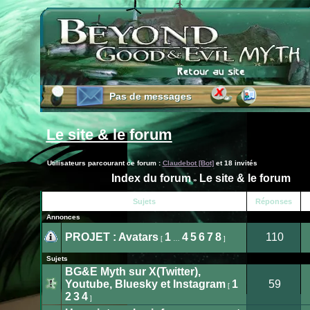
Pas de messages
Pas de messages
Le site & le forum
Utilisateurs parcourant ce forum :
Claudebot [Bot]
et 18 invités
Index du forum
Le site & le forum
»
Publier
Sujets
Réponses
un
nouveau
Annonces
sujet
PROJET : Avatars
1
4
5
6
7
8
110
[
…
]
Aucun
message
Sujets
non
lu
BG&E Myth sur X(Twitter),
Youtube, Bluesky et Instagram
1
59
[
Aucun
2
3
4
]
message
non