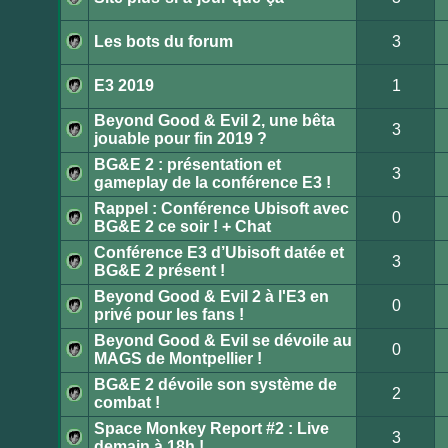
lu
Aucun
message
non
Les bots du forum
3
lu
Aucun
message
non
E3 2019
1
lu
Aucun
message
Beyond Good & Evil 2, une bêta
non
3
lu
jouable pour fin 2019 ?
Aucun
message
BG&E 2 : présentation et
non
3
lu
gameplay de la conférence E3 !
Aucun
message
Rappel : Conférence Ubisoft avec
non
0
lu
BG&E 2 ce soir ! + Chat
Aucun
message
Conférence E3 d’Ubisoft datée et
non
3
lu
BG&E 2 présent !
Aucun
message
Beyond Good & Evil 2 à l'E3 en
non
0
lu
privé pour les fans !
Aucun
message
Beyond Good & Evil se dévoile au
non
0
lu
MAGS de Montpellier !
Aucun
message
BG&E 2 dévoile son système de
non
2
lu
combat !
Aucun
message
Space Monkey Report #2 : Live
non
3
lu
demain à 18h !