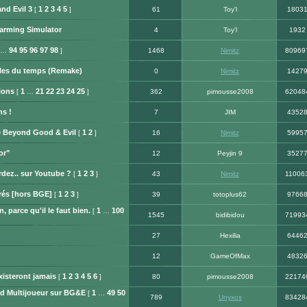
nd Evil 3
1
2
3
4
5
[
]
61
Toy'l
1803
arming Simulator
4
Toy'l
1932
94
95
96
97
98
…
]
1468
Nimitz
80969
ables du temps (Remake)
0
Nimitz
1427
ions
1
21
22
23
24
25
[
…
]
362
pimousse2008
62048
ns !
7
JIM
4352
de Beyond Good & Evil
1
2
[
]
16
Nimitz
5995
or"
12
Peyjin 9
3527
rdez.. sur Youtube ?
1
2
3
[
]
43
Nimitz
11006
rés [hors BGE]
1
2
3
[
]
39
totoplus62
9766
n, parce qu'il le faut bien.
1
100
[
…
1545
bidibidou
71993
27
Hexilia
6446
12
GameOfMax
4832
xisteront jamais
1
2
3
4
5
6
[
]
80
pimousse2008
22174
d Multijoueur sur BG&E
1
49
50
[
…
789
Unyxos
83428