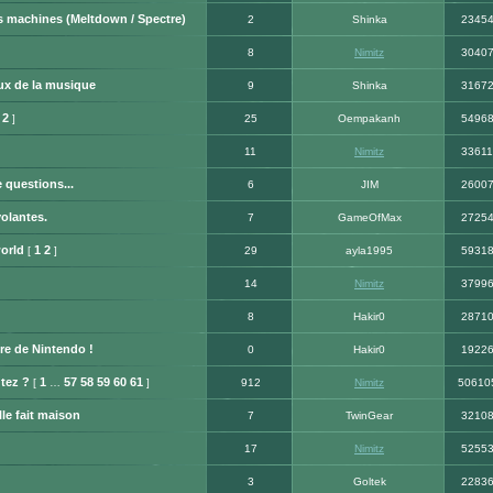
os machines (Meltdown / Spectre)
2
Shinka
2345
8
Nimitz
3040
ux de la musique
9
Shinka
3167
2
]
25
Oempakanh
5496
11
Nimitz
33611
questions...
6
JIM
2600
volantes.
7
GameOfMax
2725
orld
1
2
[
]
29
ayla1995
5931
14
Nimitz
3799
8
Hakir0
2871
re de Nintendo !
0
Hakir0
1922
tez ?
1
57
58
59
60
61
[
…
]
912
Nimitz
50610
le fait maison
7
TwinGear
3210
17
Nimitz
5255
3
Goltek
2283