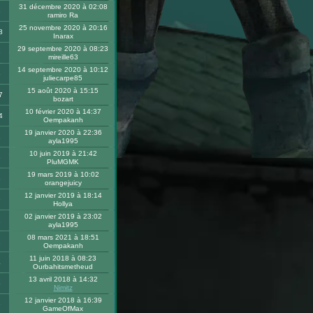
31 décembre 2020 à 02:08
8
ramiro Ra
25 novembre 2020 à 20:16
8
Inarax
29 septembre 2020 à 08:23
9
mireille63
14 septembre 2020 à 10:12
5
juliecarpe85
15 août 2020 à 15:15
7
bozart
10 février 2020 à 14:37
4
Oempakanh
19 janvier 2020 à 22:36
1
ayla1995
10 juin 2019 à 21:42
6
PluMGMK
19 mars 2019 à 10:02
8
orangejuicy
12 janvier 2019 à 18:14
9
Hollya
02 janvier 2019 à 23:02
2
ayla1995
08 mars 2021 à 18:51
2
Oempakanh
11 juin 2018 à 08:23
4
Ourbahitsmetheud
13 avril 2018 à 14:32
5
Nimitz
12 janvier 2018 à 16:39
9
GameOfMax