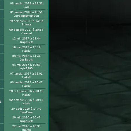
08 janvier 2018 à 22:32
4
Cyril
01 janvier 2018 à 13:51
7
Ourbahitsmetheud
29 octobre 2017 à 14:26
2
Shinka
09 octobre 2017 à 20:54
8
Caracal
12 juin 2017 à 23:44
Kapouett
19 mai 2017 à 15:12
7
Hakir0
08 mai 2017 à 14:44
4
Jet-Boots
04 mai 2017 à 10:59
8
ayla1995
07 janvier 2017 à 02:01
6
Hakir0
06 janvier 2017 à 16:47
0
Hakir0
20 octobre 2016 à 18:42
6
Hakir0
02 octobre 2016 à 18:13
5
Kévin
20 août 2016 à 17:49
8
TwinGear
26 juin 2016 à 20:43
3
Kapouett
22 mai 2016 à 10:33
6
Inarax