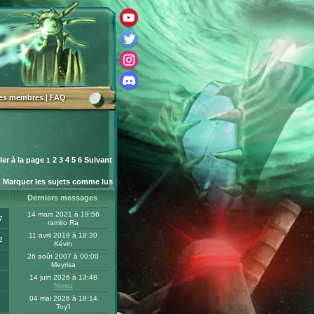
des membres
|
FAQ
ler à la page
2
3
4
5
6
Suivant
1
Marquer les sujets comme lus
Derniers messages
14 mars 2021 à 19:56
7
ramiro Ra
11 avril 2019 à 18:30
2
Kévin
26 août 2007 à 00:00
8
Meyrisa
14 juin 2026 à 13:48
1
Nimitz
04 mai 2026 à 18:14
Toy'l