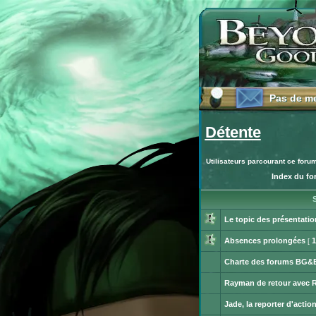
Pas de m
Pas de m
Détente
Utilisateurs parcourant ce foru
Index du f
Publier
un
S
nouveau
sujet
Le topic des présentatio
Aucun
message
Absences prolongées
1
[
non
Aucun
lu
message
Charte des forums BG&
non
Ce
lu
sujet
Rayman de retour avec 
est
Aucun
verrouillé.
message
Vous
Jade, la reporter d'actio
non
ne
Aucun
lu