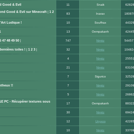
d Good & Evil
11
Snaik
6282
nd Good & Evil sur Minecraft
1
2
[
83
Inarax
18087
'Art Ludique !
10
Souffrax
4432
1
13
Oempakanh
4244
6
47
48
49
50
]
747
Nimitz
54457
ernières toiles !
1
2
3
[
]
32
Nimitz
10482
4
Nimitz
2555
21
Nimitz
6310
7
Sigurico
3252
theux !!
7
Nimitz
2910
5
Nimitz
2686
E PC - Récupérer textures sous
17
Oempakanh
8832
30
Nimitz
6942
12
Unyxos
4226
10
Nimitz
3370