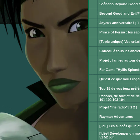
pouvez
message
Scénario Beyond Good a
pas
non
publier
Aucun
lu
ou
message
Beyond Good and Evil/F
modifier
non
Aucun
de
lu
message
messages.
Joyeux anniversaire !
1
[
non
Aucun
lu
message
Prince of Persia : les s
non
Aucun
lu
message
[Topic unique] Vos créat
non
Aucun
lu
message
Coucou à tous les ancie
non
Aucun
lu
message
Projet : fan jeu autour 
non
Aucun
lu
message
FanGame "Hyllis Splend
non
Aucun
lu
message
Qu'est ce que vous rega
non
Aucun
lu
message
Top 15 de vos jeux préfé
non
Aucun
lu
Parlons, de tout et de rie
message
non
101
102
103
104
]
Aucun
lu
message
Projet "Iris radio"
1
2
[
]
non
Aucun
lu
message
Rayman Adventures
non
Aucun
lu
message
[Jeu] Les succès qui n'e
non
Aucun
lu
[Idée] Développer un mo
message
non
51
52
53
]
Aucun