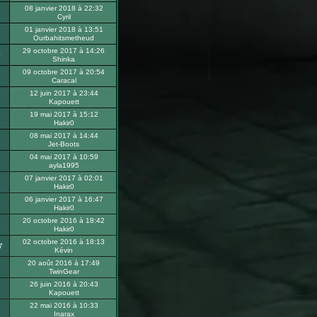
08 janvier 2018 à 22:32
3
Cyril
01 janvier 2018 à 13:51
6
Ourbahitsmetheud
29 octobre 2017 à 14:26
0
Shinka
09 octobre 2017 à 20:54
2
Caracal
12 juin 2017 à 23:44
7
Kapouett
19 mai 2017 à 15:12
Hakir0
08 mai 2017 à 14:44
3
Jet-Boots
04 mai 2017 à 10:59
5
ayla1995
07 janvier 2017 à 02:01
4
Hakir0
06 janvier 2017 à 16:47
2
Hakir0
20 octobre 2016 à 18:42
4
Hakir0
02 octobre 2016 à 18:13
7
Kévin
20 août 2016 à 17:49
TwinGear
26 juin 2016 à 20:43
9
Kapouett
22 mai 2016 à 10:33
6
Inarax