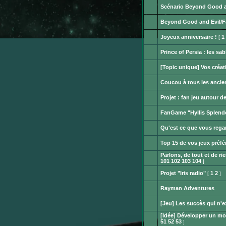
pouvez
message
Scénario Beyond Good a
pas
non
publier
Aucun
lu
ou
message
Beyond Good and Evil/F
modifier
non
Aucun
de
lu
message
messages.
Joyeux anniversaire !
1
[
non
Aucun
lu
message
Prince of Persia : les s
non
Aucun
lu
message
[Topic unique] Vos créat
non
Aucun
lu
message
Coucou à tous les ancie
non
Aucun
lu
message
Projet : fan jeu autour 
non
Aucun
lu
message
FanGame "Hyllis Splend
non
Aucun
lu
message
Qu'est ce que vous rega
non
Aucun
lu
message
Top 15 de vos jeux préfé
non
Aucun
lu
Parlons, de tout et de rie
message
non
101
102
103
104
]
Aucun
lu
message
Projet "Iris radio"
1
2
[
]
non
Aucun
lu
message
Rayman Adventures
non
Aucun
lu
message
[Jeu] Les succès qui n'e
non
Aucun
lu
[Idée] Développer un mo
message
non
51
52
53
]
Aucun