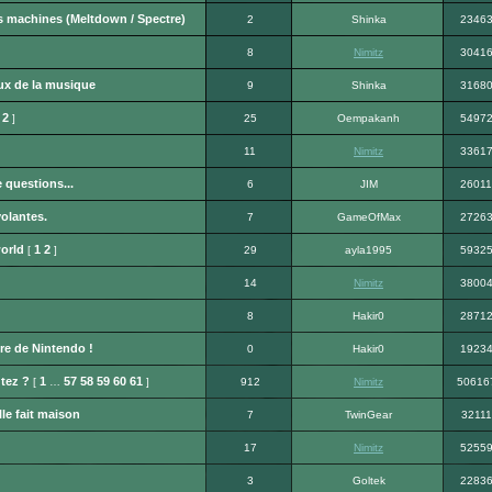
os machines (Meltdown / Spectre)
2
Shinka
2346
8
Nimitz
3041
ux de la musique
9
Shinka
3168
2
]
25
Oempakanh
5497
11
Nimitz
3361
questions...
6
JIM
26011
volantes.
7
GameOfMax
2726
orld
1
2
[
]
29
ayla1995
5932
14
Nimitz
3800
8
Hakir0
2871
re de Nintendo !
0
Hakir0
1923
tez ?
1
57
58
59
60
61
[
…
]
912
Nimitz
50616
le fait maison
7
TwinGear
32111
17
Nimitz
5255
3
Goltek
2283