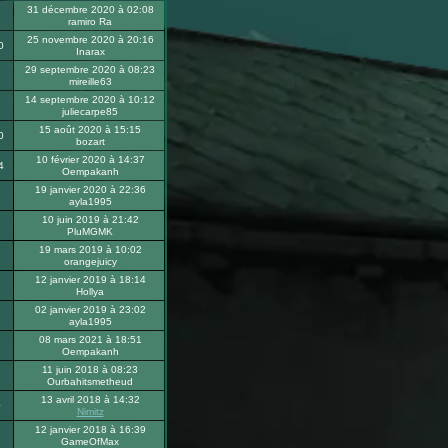
31 décembre 2020 à 02:08
6
ramiro Ra
25 novembre 2020 à 20:16
0
Inarax
29 septembre 2020 à 08:23
6
mireille63
14 septembre 2020 à 10:12
2
juliecarpe85
15 août 2020 à 15:15
0
bozart
10 février 2020 à 14:37
4
Oempakanh
19 janvier 2020 à 22:36
9
ayla1995
10 juin 2019 à 21:42
PluMGMK
19 mars 2019 à 10:02
2
orangejuicy
12 janvier 2019 à 18:14
Hollya
02 janvier 2019 à 23:02
1
ayla1995
08 mars 2021 à 18:51
6
Oempakanh
11 juin 2018 à 08:23
9
Ourbahitsmetheud
13 avril 2018 à 14:32
0
Nimitz
12 janvier 2018 à 16:39
GameOfMax