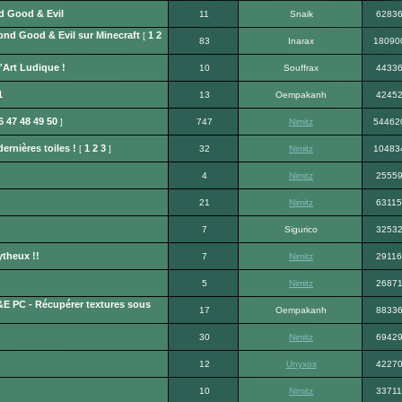
d Good & Evil
11
Snaik
6283
nd Good & Evil sur Minecraft
1
2
[
83
Inarax
18090
'Art Ludique !
10
Souffrax
4433
1
13
Oempakanh
4245
6
47
48
49
50
]
747
Nimitz
54462
ernières toiles !
1
2
3
[
]
32
Nimitz
10483
4
Nimitz
2555
21
Nimitz
63115
7
Sigurico
3253
theux !!
7
Nimitz
29116
5
Nimitz
2687
E PC - Récupérer textures sous
17
Oempakanh
8833
30
Nimitz
6942
12
Unyxos
4227
10
Nimitz
33711