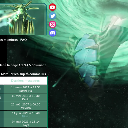
des membres
|
FAQ
ler à la page
2
3
4
5
6
Suivant
1
Marquer les sujets comme lus
Derniers messages
14 mars 2021 à 19:56
3
ramiro Ra
11 avril 2019 à 18:30
6
Kévin
26 août 2007 à 00:00
1
Meyrisa
14 juin 2026 à 13:48
4
Nimitz
04 mai 2026 à 18:14
Toy'l