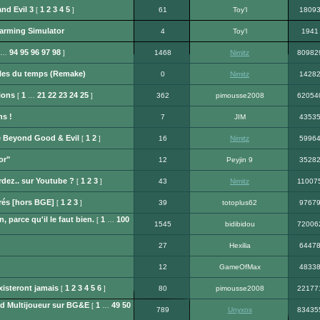
nd Evil 3
1
2
3
4
5
[
]
61
Toy'l
1809
arming Simulator
4
Toy'l
1941
94
95
96
97
98
…
]
1468
Nimitz
80982
ables du temps (Remake)
0
Nimitz
1428
ions
1
21
22
23
24
25
[
…
]
362
pimousse2008
62054
ns !
7
JIM
4353
de Beyond Good & Evil
1
2
[
]
16
Nimitz
5996
or"
12
Peyjin 9
3528
rdez.. sur Youtube ?
1
2
3
[
]
43
Nimitz
11007
rés [hors BGE]
1
2
3
[
]
39
totoplus62
9767
n, parce qu'il le faut bien.
1
100
[
…
1545
bidibidou
72006
27
Hexilia
6447
12
GameOfMax
4833
xisteront jamais
1
2
3
4
5
6
[
]
80
pimousse2008
22177
d Multijoueur sur BG&E
1
49
50
[
…
789
Unyxos
83435