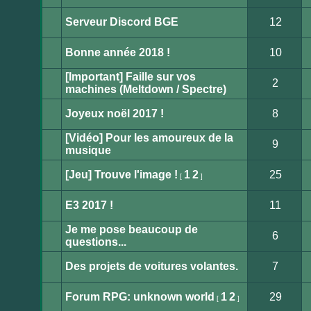
Aucun
message
non
Serveur Discord BGE
12
lu
Aucun
message
non
Bonne année 2018 !
10
lu
Aucun
message
[Important] Faille sur vos
non
2
lu
machines (Meltdown / Spectre)
Aucun
message
non
Joyeux noël 2017 !
8
lu
Aucun
message
[Vidéo] Pour les amoureux de la
non
9
lu
musique
Aucun
message
non
[Jeu] Trouve l'image !
1
2
25
[
]
lu
Aucun
message
non
E3 2017 !
11
lu
Aucun
message
Je me pose beaucoup de
non
6
lu
questions...
Aucun
message
non
Des projets de voitures volantes.
7
lu
Aucun
message
non
Forum RPG: unknown world
1
2
29
[
]
lu
Aucun