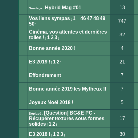
message
non
Hybrid Mag #01
13
Sondage :
lu
Aucun
message
Vos liens sympas
1
46
47
48
49
non
[
…
747
lu
50
]
Aucun
message
Cinéma, vos attentes et dernières
non
32
lu
toiles !
1
2
3
[
]
Aucun
message
non
Bonne année 2020 !
4
lu
Aucun
message
non
E3 2019 !
1
2
21
[
]
lu
Aucun
message
non
Effondrement
7
lu
Aucun
message
non
Bonne année 2019 les Mytheux !!
7
lu
Aucun
message
non
Joyeux Noël 2018 !
5
lu
Aucun
message
[Question] BG&E PC -
non
Déplacé :
lu
Récupérer textures sous formes
17
Sujet
solides
1
2
[
]
déplacé
E3 2018 !
1
2
3
30
[
]