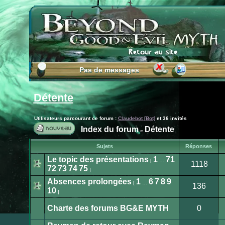
Pas de messages
Pas de messages
Détente
Utilisateurs parcourant ce forum :
Claudebot [Bot]
et 36 invités
Index du forum
Détente
»
Publier
Sujets
Réponses
un
nouveau
Le topic des présentations
1
71
[
…
1118
sujet
72
73
74
75
]
Aucun
message
Absences prolongées
1
6
7
8
9
non
[
…
136
lu
10
]
Aucun
message
non
Charte des forums BG&E MYTH
0
lu
Ce
sujet