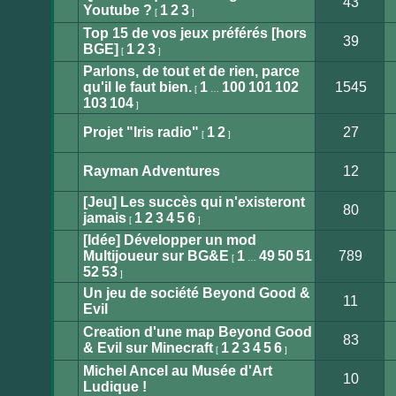
43
lu
Youtube ?
1
2
3
[
]
Aucun
message
Top 15 de vos jeux préférés [hors
non
39
lu
BGE]
1
2
3
[
]
Aucun
message
Parlons, de tout et de rien, parce
non
lu
qu'il le faut bien.
1
100
101
102
1545
[
…
Aucun
103
104
]
message
non
lu
Projet "Iris radio"
1
2
27
[
]
Aucun
message
non
Rayman Adventures
12
lu
Aucun
message
[Jeu] Les succès qui n'existeront
non
80
lu
jamais
1
2
3
4
5
6
[
]
Aucun
message
[Idée] Développer un mod
non
lu
Multijoueur sur BG&E
1
49
50
51
789
[
…
Aucun
52
53
]
message
non
Un jeu de société Beyond Good &
lu
11
Evil
Aucun
message
Creation d'une map Beyond Good
non
83
lu
& Evil sur Minecraft
1
2
3
4
5
6
[
]
Aucun
message
Michel Ancel au Musée d'Art
non
10
lu
Ludique !
Aucun