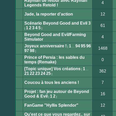
Rayman de retour avec Rayman
est
4
verrouillé.
Legends Retold !
Vous
Aucun
ne
message
pouvez
non
Jade, la reporter d'action
12
pas
lu
publier
Aucun
ou
message
Scénario Beyond Good and Evil 3
modifier
non
61
de
lu
1
2
3
4
5
[
]
messages.
Aucun
message
Beyond Good and Evil/Farming
non
4
lu
Simulator
Aucun
message
Joyeux anniversaire !
1
94
95
96
non
[
…
1468
lu
97
98
]
Aucun
message
Prince of Persia : les sables du
non
0
lu
temps (Remake)
Aucun
message
[Topic unique] Vos créations
1
non
[
…
362
lu
21
22
23
24
25
]
Aucun
message
non
Coucou à tous les anciens !
7
lu
Aucun
message
Projet : fan jeu autour de Beyond
non
16
lu
Good & Evil
1
2
[
]
Aucun
message
non
FanGame "Hyllis Splendor"
12
lu
Aucun
message
Qu'est ce que vous regardez.. sur
non