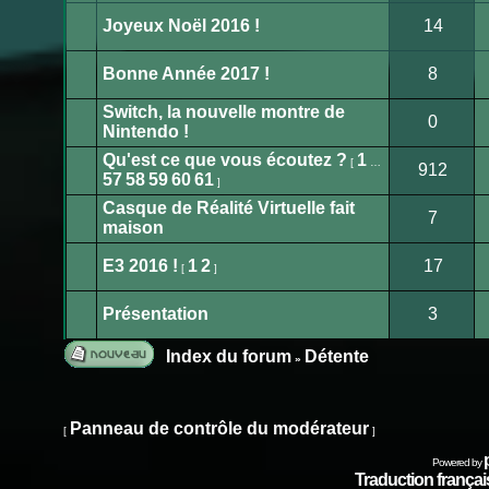
message
non
Joyeux Noël 2016 !
14
lu
Aucun
message
non
Bonne Année 2017 !
8
lu
Aucun
message
Switch, la nouvelle montre de
non
0
lu
Nintendo !
Aucun
message
Qu'est ce que vous écoutez ?
1
non
[
…
912
lu
57
58
59
60
61
]
Aucun
message
Casque de Réalité Virtuelle fait
non
7
lu
maison
Aucun
message
non
E3 2016 !
1
2
17
[
]
lu
Aucun
message
non
Présentation
3
lu
Ce
sujet
est
Index du forum
Détente
»
verrouillé.
Publier
Vous
ne
un
pouvez
pas
nouveau
Panneau de contrôle du modérateur
publier
[
]
sujet
ou
modifier
de
Powered by
messages.
Traduction français