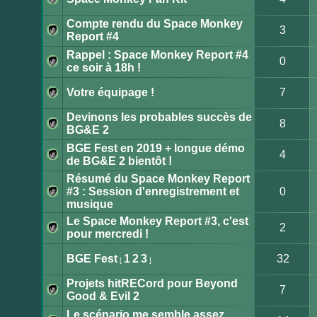
lu
Aucun
message
Compte rendu du Space Monkey
non
3
lu
Report #4
Aucun
message
Rappel : Space Monkey Report #4
non
0
lu
ce soir à 18h !
Aucun
message
non
Votre équipage !
7
lu
Aucun
message
Devinons les probables succès de
non
8
lu
BG&E 2
Aucun
message
BGE Fest en 2019 + longue démo
non
4
lu
de BG&E 2 bientôt !
Aucun
message
Résumé du Space Monkey Report
non
lu
#3 : Session d'enregistrement et
0
Aucun
musique
message
non
Le Space Monkey Report #3, c'est
lu
2
pour mercredi !
Aucun
message
non
BGE Fest
1
2
3
32
[
]
lu
Aucun
message
Projets hitRECord pour Beyond
non
7
lu
Good & Evil 2
Aucun
message
Le scénario me semble assez
non