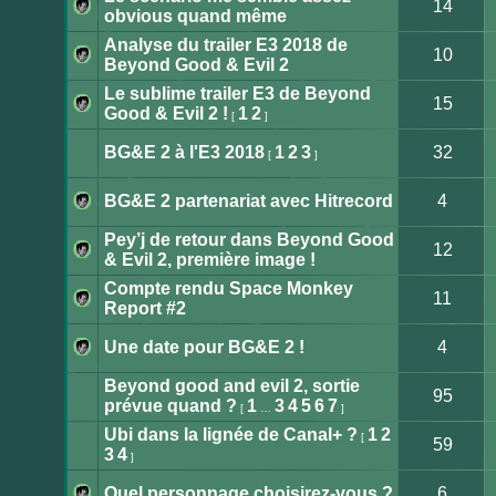
14
lu
obvious quand même
Aucun
message
Analyse du trailer E3 2018 de
non
10
lu
Beyond Good & Evil 2
Aucun
message
Le sublime trailer E3 de Beyond
non
15
lu
Good & Evil 2 !
1
2
[
]
Aucun
message
non
BG&E 2 à l'E3 2018
1
2
3
32
[
]
lu
Aucun
message
non
BG&E 2 partenariat avec Hitrecord
4
lu
Aucun
message
Pey’j de retour dans Beyond Good
non
12
lu
& Evil 2, première image !
Aucun
message
Compte rendu Space Monkey
non
11
lu
Report #2
Aucun
message
non
Une date pour BG&E 2 !
4
lu
Aucun
message
Beyond good and evil 2, sortie
non
95
lu
prévue quand ?
1
3
4
5
6
7
[
…
]
Aucun
message
Ubi dans la lignée de Canal+ ?
1
2
non
[
59
lu
3
4
]
Aucun
message
non
Quel personnage choisirez-vous ?
6