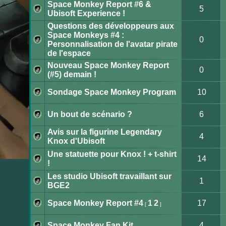
Space Monkey Report #6 &
non
5
lu
Ubisoft Experience !
Aucun
message
Questions des développeurs aux
non
lu
Space Monkeys #4 :
0
Personnalisation de l'avatar pirate
Aucun
de l'espace
message
non
lu
Nouveau Space Monkey Report
0
(#5) demain !
Aucun
message
non
Sondage Space Monkey Program
10
lu
Aucun
message
non
Un bout de scénario ?
6
lu
Aucun
message
Avis sur la figurine Legendary
non
4
lu
Knox d'Ubisoft
Aucun
message
Une statuette pour Knox ! + t-shirt
non
14
lu
!
Aucun
message
Les studio Ubisoft travaillant sur
non
1
lu
BGE2
Aucun
message
non
Space Monkey Report #4
1
2
17
[
]
lu
Aucun
message
non
Space Monkey Fan Kit
4