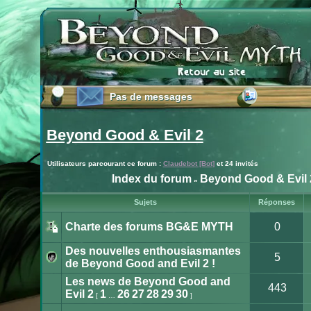
Pas de messages
Pas de messages
Beyond Good & Evil 2
Utilisateurs parcourant ce forum :
Claudebot [Bot]
et 24 invités
Index du forum
Beyond Good & Evil 
»
Publier
Sujets
Réponses
un
nouveau
Charte des forums BG&E MYTH
0
sujet
Ce
sujet
Des nouvelles enthousiasmantes
est
5
verrouillé.
de Beyond Good and Evil 2 !
Vous
Aucun
ne
message
Les news de Beyond Good and
pouvez
non
443
pas
lu
Evil 2
1
26
27
28
29
30
[
…
]
publier
Aucun
ou
message