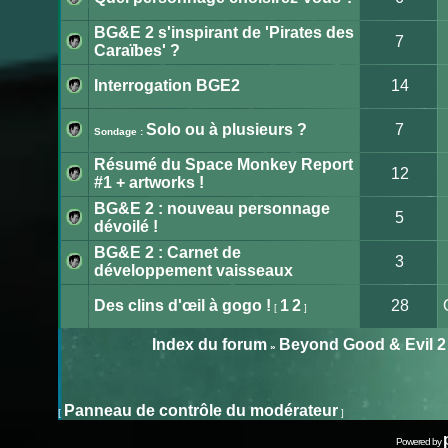
lu
Aucun
message
BG&E 2 s'inspirant de 'Pirates des
non
7
lu
Caraïbes' ?
Aucun
message
non
Interrogation BGE2
14
lu
Aucun
message
non
Solo ou à plusieurs ?
7
Sondage :
lu
Aucun
message
Résumé du Space Monkey Report
non
12
lu
#1 + artworks !
Aucun
message
BG&E 2 : nouveau personnage
non
5
lu
dévoilé !
Aucun
message
BG&E 2 : Carnet de
non
3
lu
développement vaisseaux
Aucun
message
non
Des clins d'œil à gogo !
1
2
28
[
]
lu
Aucun
message
non
Index du forum
Beyond Good & Evil 2
»
lu
Publier
un
nouveau
Panneau de contrôle du modérateur
[
]
sujet
Powered by