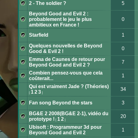
modifier
non
2 - The soldier ?
5
de
lu
messages.
Aucun
message
Beyond Good and Evil 2 :
non
lu
probablement le jeu le plus
0
Aucun
ambitieux en France !
message
non
lu
Starfield
1
Aucun
message
Quelques nouvelles de Beyond
non
0
lu
Good & Evil 2 !
Aucun
message
Emma de Caunes de retour pour
non
7
lu
Beyond Good and Evil 2 ?
Aucun
message
Combien pensez-vous que cela
non
1
lu
coûterait...
Aucun
message
Qui est vraiment Jade ? (Théories)
non
34
lu
1
2
3
[
]
Aucun
message
non
Fan song Beyond the stars
3
lu
Aucun
message
BG&E 2 2008(BG&E 2-1), vidéo du
non
20
lu
prototype !
1
2
[
]
Aucun
message
Ubisoft : Programmeur 3d pour
non
1
lu
Beyond Good and Evil 2
Aucun
message