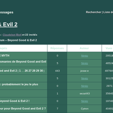
essages
essages
Rechercher
|
Liste 
 Evil 2
m :
Claudebot [Bot]
et 22 invités
orum
Beyond Good & Evil 2
»
ujets
Réponses
Auteur
Vues
E MYTH
0
Nimitz
2951
asmantes de Beyond Good and Evil
5
Nimitz
4852
d and Evil 2
1
26
27
28
29
30
[
…
]
443
josse-e
48794
5
Nimitz
3012
 probablement le jeu le plus
0
Nimitz
2971
1
seza443
3564
eyond Good & Evil 2 !
0
Nimitz
1974
ur pour Beyond Good and Evil 2 ?
7
Cytron
4049