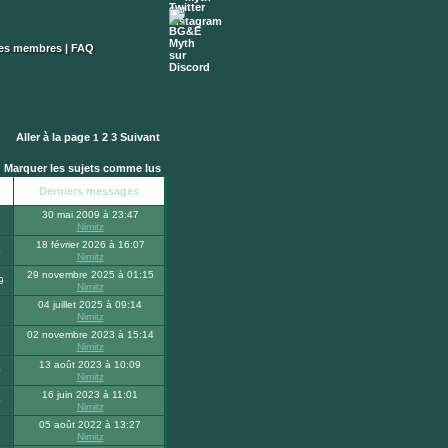
des membres
|
FAQ
Aller à la page
2
3
Suivant
1
Marquer les sujets comme lus
Derniers messages
30 mai 2009 à 23:47
8
Nimitz
18 février 2026 à 16:07
4
Nimitz
29 novembre 2025 à 01:15
9
Nimitz
04 juillet 2025 à 09:14
5
Nimitz
02 novembre 2023 à 15:14
Nimitz
13 août 2023 à 10:09
0
Nimitz
16 juin 2023 à 11:01
0
Nimitz
05 août 2022 à 13:27
1
Nimitz