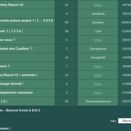
nkey Report #2
11
Nimitz
4075
4
Jet-Boots
3031
 sortie prévue quand ?
1
3
4
5
6
[
…
95
Souffrax
20561
nal+ ?
1
2
3
4
[
]
59
Cyril
13393
rez-vous ?
6
Nimitz
3853
irates des Caraïbes' ?
7
Oempakanh
3101
14
thenight92
4439
ieurs ?
7
Nimitz
3046
 Report #1 + artworks !
12
Nimitz
4439
nnage dévoilé !
5
Nimitz
2798
eloppement vaisseaux
3
Nimitz
2740
1
2
[
]
28
Ourbahitsmetheud
6257
um
Beyond Good & Evil 2
»
Aller:
rateur
]