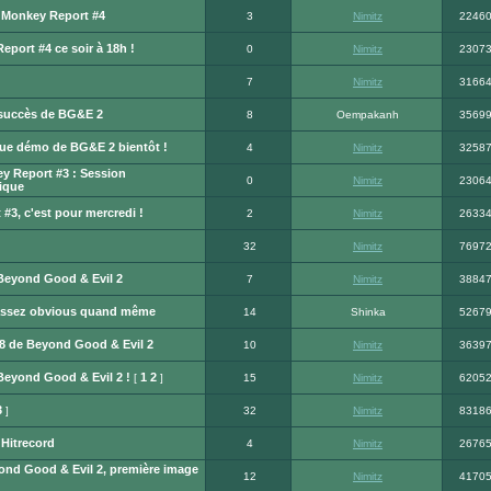
 Monkey Report #4
3
Nimitz
2246
port #4 ce soir à 18h !
0
Nimitz
2307
7
Nimitz
3166
 succès de BG&E 2
8
Oempakanh
3569
ue démo de BG&E 2 bientôt !
4
Nimitz
3258
 Report #3 : Session
0
Nimitz
2306
ique
3, c'est pour mercredi !
2
Nimitz
2633
32
Nimitz
7697
Beyond Good & Evil 2
7
Nimitz
3884
assez obvious quand même
14
Shinka
5267
18 de Beyond Good & Evil 2
10
Nimitz
3639
 Beyond Good & Evil 2 !
1
2
[
]
15
Nimitz
6205
3
]
32
Nimitz
8318
 Hitrecord
4
Nimitz
2676
yond Good & Evil 2, première image
12
Nimitz
4170