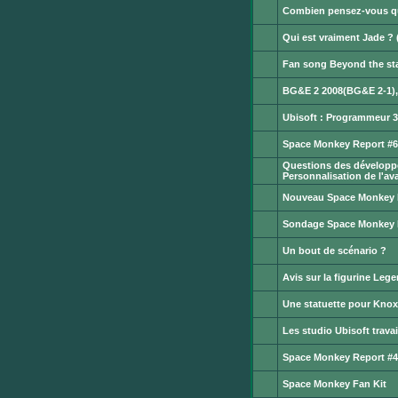
message
Combien pensez-vous que
non
Aucun
lu
message
Qui est vraiment Jade ? 
non
Aucun
lu
message
Fan song Beyond the st
non
Aucun
lu
message
BG&E 2 2008(BG&E 2-1), 
non
Aucun
lu
message
Ubisoft : Programmeur 
non
Aucun
lu
message
Space Monkey Report #6 
non
Aucun
lu
Questions des développ
message
non
Personnalisation de l'ava
Aucun
lu
message
Nouveau Space Monkey R
non
Aucun
lu
message
Sondage Space Monkey 
non
Aucun
lu
message
Un bout de scénario ?
non
Aucun
lu
message
Avis sur la figurine Leg
non
Aucun
lu
message
Une statuette pour Knox !
non
Aucun
lu
message
Les studio Ubisoft trava
non
Aucun
lu
message
Space Monkey Report #4
non
Aucun
lu
message
Space Monkey Fan Kit
non
Aucun