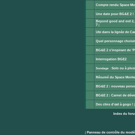
lu
message
Compte rendu Space Mo
non
Aucun
lu
message
Une date pour BG&E 2 !
non
Aucun
lu
Beyond good and evil 2,
message
non
7
]
Aucun
lu
message
Ubi dans la lignée de Ca
non
Aucun
lu
message
Quel personnage choisi
non
Aucun
lu
message
BG&E 2 s'inspirant de 'P
non
Aucun
lu
message
Interrogation BGE2
non
Aucun
lu
message
Solo ou à plus
Sondage :
non
Aucun
lu
message
Résumé du Space Monkey
non
Aucun
lu
message
BG&E 2 : nouveau perso
non
Aucun
lu
message
BG&E 2 : Carnet de dév
non
Aucun
lu
message
Des clins d'œil à gogo !
non
Aucun
lu
message
Index du for
non
lu
Publier
un
nouveau
sujet
Panneau de contrôle du modé
[