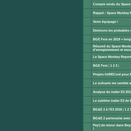
lu
message
Compte rendu du Space
non
Aucun
lu
message
Rappel : Space Monkey Re
non
Aucun
lu
message
Votre équipage !
non
Aucun
lu
message
Devinons les probables
non
Aucun
lu
message
BGE Fest en 2019 + long
non
Aucun
lu
Résumé du Space Monkey
message
non
d'enregistrement et mus
Aucun
lu
message
Le Space Monkey Report #
non
Aucun
lu
message
BGE Fest
1
2
3
[
]
non
Aucun
lu
message
Projets hitRECord pour 
non
Aucun
lu
message
Le scénario me semble 
non
Aucun
lu
message
Analyse du trailer E3 20
non
Aucun
lu
message
Le sublime trailer E3 de
non
Aucun
lu
message
BG&E 2 à l'E3 2018
1
2
[
non
Aucun
lu
message
BG&E 2 partenariat avec
non
Aucun
lu
Pey’j de retour dans Be
message
non
!
Aucun