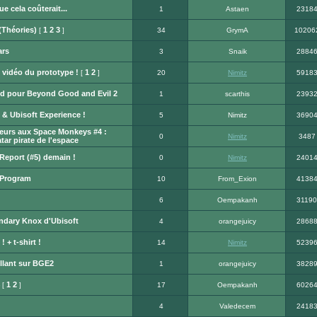
 cela coûterait...
1
Astaen
2318
(Théories)
1
2
3
[
]
34
GrymA
10206
ars
3
Snaik
2884
vidéo du prototype !
1
2
[
]
20
Nimitz
5918
3d pour Beyond Good and Evil 2
1
scarthis
2393
& Ubisoft Experience !
5
Nimitz
3690
eurs aux Space Monkeys #4 :
0
Nimitz
3487
tar pirate de l'espace
eport (#5) demain !
0
Nimitz
2401
Program
10
From_Exion
4138
6
Oempakanh
31190
endary Knox d'Ubisoft
4
orangejuicy
2868
 + t-shirt !
14
Nimitz
5239
illant sur BGE2
1
orangejuicy
3828
1
2
[
]
17
Oempakanh
6026
4
Valedecem
2418