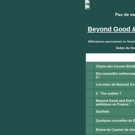
Pas de m
Pas de m
Beyond Good &
Utilisateurs parcourant ce foru
Index du f
Publier
un
S
nouveau
sujet
Charte des forums BG&
Ce
Des nouvelles enthousi
sujet
est
2 !
Aucun
verrouillé.
message
Vous
Les news de Beyond Goo
non
ne
Aucun
lu
pouvez
message
2 - The soldier ?
pas
non
publier
Aucun
lu
ou
Beyond Good and Evil 2 :
message
modifier
non
ambitieux en France !
Aucun
de
lu
message
messages.
Starfield
non
Aucun
lu
message
Quelques nouvelles de B
non
Aucun
lu
message
Emma de Caunes de reto
non
Aucun
lu