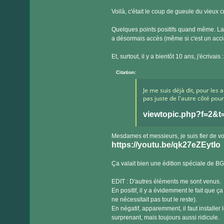
Voilà, c'était le coup de gueule du vieux 
Quelques points positifs quand même. La
a désormais accès (même si c'est un acci
Et, surtout, il y a bientôt 10 ans, j'écrivais :
Citation:
Je me suis déjà dit, pour les a
pas juste de l'autre côté pou
viewtopic.php?f=2&
Mesdames et messieurs, je suis fier de v
https://youtu.be/qk27eZEytIo
Ça valait bien une édition spéciale de B
EDIT : D'autres éléments me sont venus.
En positif, il y a évidemment le fait que
ne nécessitait pas tout le reste).
En négatif, apparemment, il faut installer
surprenant, mais toujours aussi ridicule.