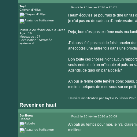
Toy'l
Posté le 25 février 2026 à 23:01
Citoyen d'Hillys
Message
Heum écoutes, je pourrais te dire un tas de
je n'ai pas eu de cadeau d'anniversaire, à 
Inscrit le 20 février 2026 à 16:55
Déjà, bon c'est pas extrême mais ma famil
Age : 16
Messages : 57
Localisation : Almathée,
J'ai aussi été pas mal de fois harceler dur
système 4
anecdotes une autre fois dans une procha
Bon toute ces choses n'ont aucun rapport
seuls endroit où on m'écoute et puis on s'
Attends, de quoi on parlait déjà?
Ah oui je ferme cette fenêtre donc ouais,
mettre quelques de mes sous sur ce petit p
Dernière modification par
Toy'l
le 27 février 2026 
Revenir en haut
Jet-Boots
Posté le 26 février 2026 à 00:09
Rebelle
Message
Ah bah au temps pour moi, je n'ai clairem
meilleur.