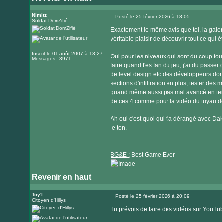
Nimitz
Posté le 25 février 2026 à 18:05
Soldat DomZifié
Message
Exactement le même avis que toi, la galeri
véritable plaisir de découvrir tout ce qui 
Inscrit le 01 août 2007 à 13:27
Oui pour les niveaux qui sont du coup tous
Messages : 3971
faire quand t'es fan du jeu, j'ai du passer
de level design etc des développeurs donc
sections d'infiltration en plus, tester des
quand même aussi pas mal avancé en term
de ces 4 comme pour la vidéo du tuyau de
Ah oui c'est quoi qui t'a dérangé avec Daki
le ton.
_________________
BG&E :
Best Game Ever
Revenir en haut
Visiter
le
Toy'l
Posté le 25 février 2026 à 20:09
Citoyen d'Hillys
Message
site
Tu prévois de faire des vidéos sur YouT
internet