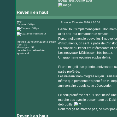
BG&E :
Best Game Ever
Revenir en haut
Visiter
le
Toy'l
Posté le 23 février 2026 à 20:04
Citoyen d'Hillys
Message
site
Génial, tout simplement génial. Bon mêm
internet
allait pas leur demander un remake.
Personnellement je trouve les 4 nouvelle
Inscrit le 20 février 2026 à 16:55
d'instruments, on sent la patte de Christop
Age : 16
Messages : 57
La chasse au trésor est intéressante et n
Localisation : Almathée,
Les nouveaux MDisks sont très beaux.
système 4
Un graphisme optimisé et plus défini.
Et une magnifique galerie anniversaire 
partie préférée:
Les niveaux non-intégrés au jeu. D'ailleur
même que personne n'a peut-être vu depui
anniversaire depuis cette découverte.
Le seul problème est qu'il sont utilisé un
marche pas avec le personnage de Dakini.
débrouille.
.
Pour moi ça ne marche pas, ce n'est pas co
Revenir en haut