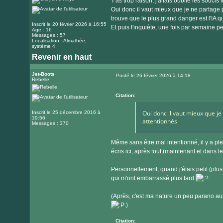
T'as trop raison, j'allais oublié les souci
Oui donc il vaut mieux que je ne partage 
trouve que le plus grand danger est l'IA qu
Inscrit le 20 février 2026 à 16:55
Et puis t'inquiète, une fois par semaine p
Age : 16
Messages : 57
Localisation : Almathée,
système 4
Revenir en haut
Jet-Boots
Posté le 26 février 2026 à 14:18
Rebelle
Message
Citation:
Oui donc il vaut mieux que je
Inscrit le 25 décembre 2016 à
19:56
attentionnés
Messages : 370
Même sans être mal intentionné, il y a pl
écris ici, après tout (maintenant et dans le
Personnellement, quand j'étais petit (plus j
qui m'ont embarrassé plus tard
.
(Après, c'est ma nature un peu parano aus
.)
Citation: