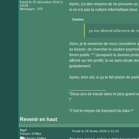
Inscrit le 25 décembre 2016 à
Après, y'a des moyens de se procurer un 
19:56
Messages : 370
si on n'a pas la culture informatique pour.
Citation:
ça me détend tellement de ra
Alors, je te remercie de nous considérer 
as besoin, de chercher le soutien psycho
forum public ^^ (auxquels tu devrais probab
affiché sur ton profil), tu as sans doute d
gratuitement.
Après, bien sûr, si ça te fait plaisir de p
_________________
"Deux ans de travail dans le plus grand se
!"
"C'est le moyen de transport du futur !"
Revenir en haut
Toy'l
Posté le 26 février 2026 à 12:14
Citoyen d'Hillys
Message