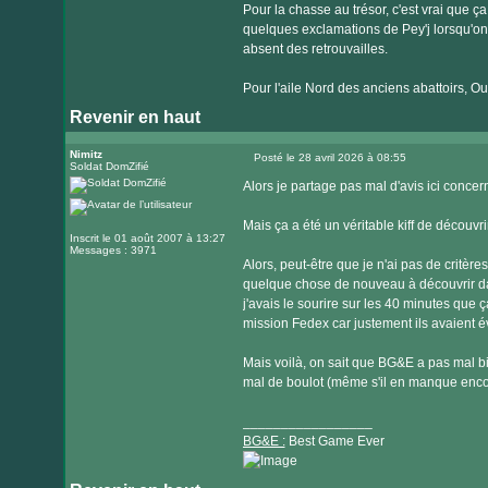
Pour la chasse au trésor, c'est vrai que ça
quelques exclamations de Pey'j lorsqu'on ve
absent des retrouvailles.
Pour l'aile Nord des anciens abattoirs, Oua
Revenir en haut
Nimitz
Posté le 28 avril 2026 à 08:55
Soldat DomZifié
Message
Alors je partage pas mal d'avis ici conce
Mais ça a été un véritable kiff de découvri
Inscrit le 01 août 2007 à 13:27
Messages : 3971
Alors, peut-être que je n'ai pas de critère
quelque chose de nouveau à découvrir da
j'avais le sourire sur les 40 minutes que ç
mission Fedex car justement ils avaient évit
Mais voilà, on sait que BG&E a pas mal bi
mal de boulot (même s'il en manque encor
_________________
BG&E :
Best Game Ever