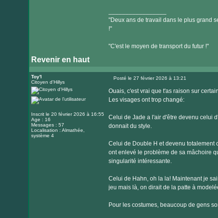
_________________
"Deux ans de travail dans le plus grand se
!"
"C'est le moyen de transport du futur !"
Revenir en haut
Toy'l
Posté le 27 février 2026 à 13:21
Citoyen d'Hillys
Message
Ouais, c'est vrai que t'as raison sur certain
Les visages ont trop changé:
Inscrit le 20 février 2026 à 16:55
Celui de Jade a l'air d'être devenu celui d'
Age : 16
Messages : 57
donnait du style.
Localisation : Almathée,
système 4
Celui de Double H et devenu totalement cr
ont enlevé le problème de sa mâchoire qui
singularité intéressante.
Celui de Hahn, oh la la! Maintenant je sais
jeu mais là, on dirait de la patte à modelé
Pour les costumes, beaucoup de gens sont 