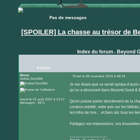
Pas de messages
Pas de messages
[SPOILER] La chasse au trésor de B
Index du forum
Beyond G
»
Auteur
Nimitz
Posté le 06 novembre 2025 à 08:34
Soldat DomZifié
Message
Je me disais que ce serait sympa d’avoir
qu’on a découvert dans Beyond Good & Ev
Inscrit le 01 août 2007 à 13:27
Qu'on puisse parler directement de la c
Messages : 3971
contenu inédité, votre avis sur les Mdisks
les infos de lore… et bien sûr, tous les l
Partagez vos impressions, vos trouvailles et
_________________