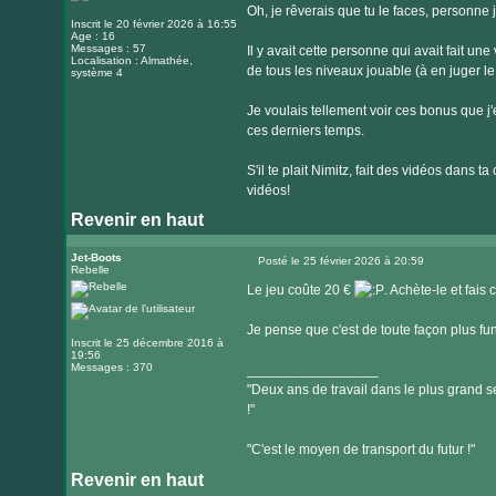
Oh, je rêverais que tu le faces, personne 
Inscrit le 20 février 2026 à 16:55
Age : 16
Messages : 57
Il y avait cette personne qui avait fait un
Localisation : Almathée,
de tous les niveaux jouable (à en juger 
système 4
Je voulais tellement voir ces bonus que j'e
ces derniers temps.
S'il te plait Nimitz, fait des vidéos dans 
vidéos!
Revenir en haut
Jet-Boots
Posté le 25 février 2026 à 20:59
Rebelle
Message
Le jeu coûte 20 €
. Achète-le et fais
Je pense que c'est de toute façon plus fu
Inscrit le 25 décembre 2016 à
19:56
Messages : 370
_________________
"Deux ans de travail dans le plus grand se
!"
"C'est le moyen de transport du futur !"
Revenir en haut