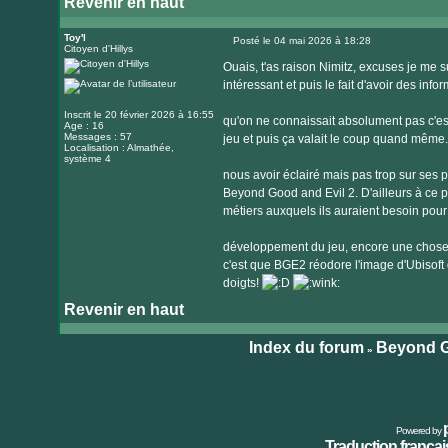
Revenir en haut
Visiter
le
Toy'l
Posté le 04 mai 2026 à 18:28
Citoyen d'Hillys
Message
site
Ouais, t'as raison Nimitz, excuses je me s
internet
intéressant et puis le fait d'avoir des inf
Inscrit le 20 février 2026 à 16:55
qu'on ne connaissait absolument pas c'es
Age : 16
Messages : 57
jeu et puis ça valait le coup quand même.
Localisation : Almathée,
système 4
nous avoir éclairé mais pas trop sur ses 
Beyond Good and Evil 2. D'ailleurs à ce pr
métiers auxquels ils auraient besoin pour 
développement du jeu, encore une chose f
c'est que BGE2 réodore l'image d'Ubisoft 
doigts!
Revenir en haut
Index du forum
Beyond G
»
Powered by
Traduction français