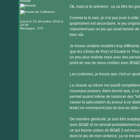
Rebelle
Message
Ok, mais je te préviens : ça va être les 
Comme tu le sais, je n'ai pas joué à cette 
Inscrit le 25 décembre 2016 à
graphismes est secondaire, le jeu original 
19:56
Messages : 370
clairement pas un jeu qui avait besoin de
bien sûr.
Je trouve certains modèles trop différents 
que les icônes de Pey'j et Double H. Plus 
un peu plus réaliste mais avec des perso
point de vue de vieux croûton avec BG&E (
Les costumes, je trouve que c'est un ajout 
La chasse au trésor me paraît complèteme
nouveaux joueurs, étant donné que, à ce s
permet quand même de balancer des "infos
casser la spéculation du joueur à ce stade
texte) ne correspond pas du tout au style 
De manière générale, je suis très sceptiq
avec BG&E et ne devrait probablement pas
ce qui tourne autour de BG&E 2 est non-ca
dans le jeu de mon enfance, ça ne me pla