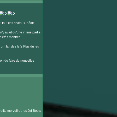
 tout ces niveaux inédit.
n'y avait qu'une infime partie
s étés montrés.
nt fait des let's Play du jeu
sion de faire de nouvelles
tite merveille : les Jet-Boots