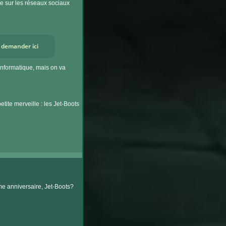
ie sur les réseaux sociaux
s demander ici
'informatique, mais on va
tite merveille : les Jet-Boots
me anniversaire, Jet-Boots?