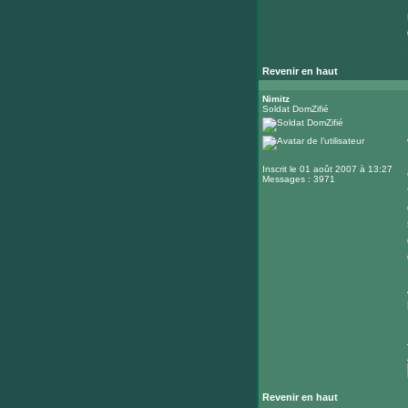
Revenir en haut
Nimitz
Soldat DomZifié
Inscrit le 01 août 2007 à 13:27
Messages : 3971
Revenir en haut