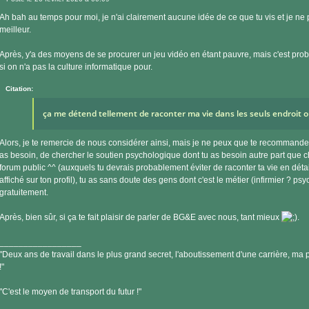
Message
Ah bah au temps pour moi, je n'ai clairement aucune idée de ce que tu vis et je ne 
meilleur.
Après, y'a des moyens de se procurer un jeu vidéo en étant pauvre, mais c'est p
si on n'a pas la culture informatique pour.
Citation:
ça me détend tellement de raconter ma vie dans les seuls endroit 
Alors, je te remercie de nous considérer ainsi, mais je ne peux que te recommander
as besoin, de chercher le soutien psychologique dont tu as besoin autre part que 
forum public ^^ (auxquels tu devrais probablement éviter de raconter ta vie en détail
affiché sur ton profil), tu as sans doute des gens dont c'est le métier (infirmier ? p
gratuitement.
Après, bien sûr, si ça te fait plaisir de parler de BG&E avec nous, tant mieux
.
_________________
"Deux ans de travail dans le plus grand secret, l'aboutissement d'une carrière, ma pe
!"
"C'est le moyen de transport du futur !"