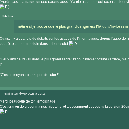
(Après, c'est ma nature un peu parano aussi. Y'a plein de gens qui racontent leur v
.)
Citation:
même si je trouve que le plus grand danger est l'IA qui s'invite san
Ouais, il y a quantité de débats sur les usages de l'informatique, depuis l'aube de l
peut-être un peu trop loin dans le hors-sujet
.
_________________
"Deux ans de travail dans le plus grand secret, l'aboutissement d'une carrière, ma pe
!"
"C'est le moyen de transport du futur !"
Posté le 26 février 2026 à 17:19
Message
Merci beaucoup de ton témoignage.
C'est vrai on doit revenir à nos moutons, et tout comment trouves-tu la version 20è