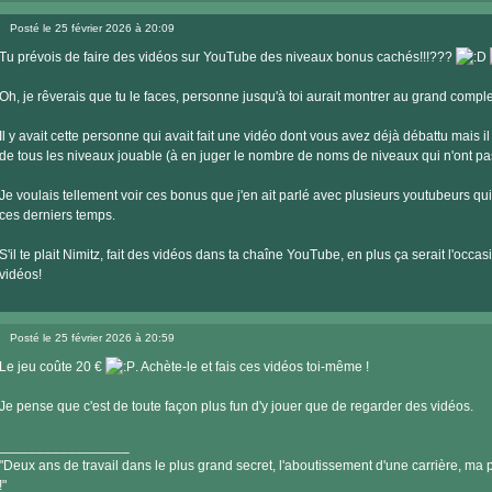
Visiter
le
Posté le 25 février 2026 à 20:09
site
Message
internet
Tu prévois de faire des vidéos sur YouTube des niveaux bonus cachés!!!???
Oh, je rêverais que tu le faces, personne jusqu'à toi aurait montrer au grand complet
Il y avait cette personne qui avait fait une vidéo dont vous avez déjà débattu mais il 
de tous les niveaux jouable (à en juger le nombre de noms de niveaux qui n'ont pa
Je voulais tellement voir ces bonus que j'en ait parlé avec plusieurs youtubeurs qui o
ces derniers temps.
S'il te plait Nimitz, fait des vidéos dans ta chaîne YouTube, en plus ça serait l'occa
vidéos!
Posté le 25 février 2026 à 20:59
Message
Le jeu coûte 20 €
. Achète-le et fais ces vidéos toi-même !
Je pense que c'est de toute façon plus fun d'y jouer que de regarder des vidéos.
_________________
"Deux ans de travail dans le plus grand secret, l'aboutissement d'une carrière, ma pe
!"