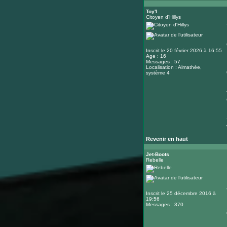
Toy'l
Citoyen d'Hillys
Inscrit le 20 février 2026 à 16:55
Age : 16
Messages : 57
Localisation : Almathée,
système 4
Revenir en haut
Jet-Boots
Rebelle
Inscrit le 25 décembre 2016 à
19:56
Messages : 370