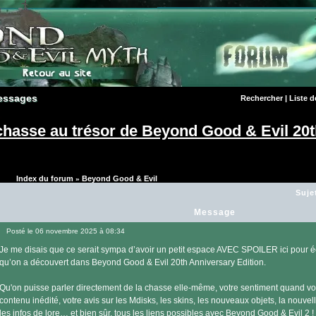
essages
essages
Rechercher
|
Liste 
hasse au trésor de Beyond Good & Evil 20t
Index du forum
Beyond Good & Evil
»
Suje
Message
Posté le 06 novembre 2025 à 08:34
Message
Je me disais que ce serait sympa d’avoir un petit espace AVEC SPOILER ici pour é
qu’on a découvert dans Beyond Good & Evil 20th Anniversary Edition.
Qu'on puisse parler directement de la chasse elle-même, votre sentiment quand v
contenu inédité, votre avis sur les Mdisks, les skins, les nouveaux objets, la nouve
les infos de lore… et bien sûr, tous les liens possibles avec Beyond Good & Evil 2 !