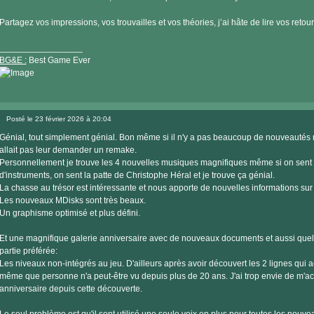
Partagez vos impressions, vos trouvailles et vos théories, j’ai hâte de lire vos retour
_________________
BG&E :
Best Game Ever
Visiter
le
Posté le 23 février 2026 à 20:04
site
Message
internet
Génial, tout simplement génial. Bon même si il n'y a pas beaucoup de nouveauté
allait pas leur demander un remake.
Personnellement je trouve les 4 nouvelles musiques magnifiques même si on sent 
d'instruments, on sent la patte de Christophe Héral et je trouve ça génial.
La chasse au trésor est intéressante et nous apporte de nouvelles informations sur
Les nouveaux MDisks sont très beaux.
Un graphisme optimisé et plus défini.
Et une magnifique galerie anniversaire avec de nouveaux documents et aussi que
partie préférée:
Les niveaux non-intégrés au jeu. D'ailleurs après avoir découvert les 2 lignes qui ac
même que personne n'a peut-être vu depuis plus de 20 ans. J'ai trop envie de m'a
anniversaire depuis cette découverte.