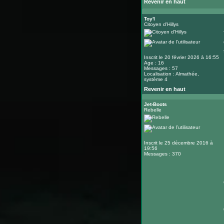
Revenir en haut
Toy'l
Citoyen d'Hillys
Inscrit le 20 février 2026 à 16:55
Age : 16
Messages : 57
Localisation : Almathée,
système 4
Revenir en haut
Jet-Boots
Rebelle
Inscrit le 25 décembre 2016 à
19:56
Messages : 370