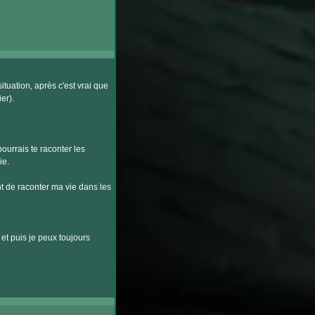
ituation, après c'est vrai que
er).
pourrais te raconter les
ie.
t de raconter ma vie dans les
et puis je peux toujours