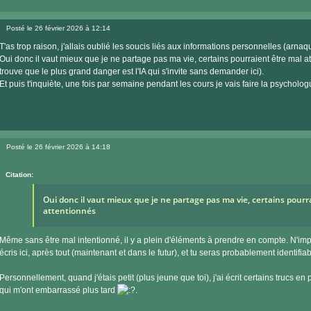
Posté le 26 février 2026 à 12:14
Message
T'as trop raison, j'allais oublié les soucis liés aux informations personnelles (arnaqu
Oui donc il vaut mieux que je ne partage pas ma vie, certains pourraient être mal a
trouve que le plus grand danger est l'IA qui s'invite sans demander ici).
Et puis t'inquiète, une fois par semaine pendant les cours je vais faire la psycholog
Posté le 26 février 2026 à 14:18
Message
Citation:
Oui donc il vaut mieux que je ne partage pas ma vie, certains pourr
attentionnés
Même sans être mal intentionné, il y a plein d'éléments à prendre en compte. N'impo
écris ici, après tout (maintenant et dans le futur), et tu seras probablement identifiab
Personnellement, quand j'étais petit (plus jeune que toi), j'ai écrit certains trucs en 
qui m'ont embarrassé plus tard
.