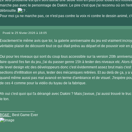
Le seul problème est qu'il sont utilisé une seule voix en plus pour toutes les nouvea
marche pas avec le personnage de Dakini. Le pire c'est que j'ai reconnu où on l'e
débrouille.
.
Pour moi ça ne marche pas, ce n'est pas contre la voix ni contre le dessin animé, c'e
Posté le 25 février 2026 à 18:05
Message
Exactement le même avis que toi, la galerie anniversaire du jeu est vraiment incroy
véritable plaisir de découvrir tout ce qui était prévu au départ et de pouvoir voir en 
Oui pour les niveaux qui sont du coup tous accessible sur la version 20th anniversar
faire quand t'es fan du jeu, j'ai du passer genre 15h à tester des niveaux etc. Alors 
de level design etc des développeurs donc c'est évidemment assez brut mais c'est v
sections d'infiltration en plus, tester des mécaniques retirées. Et au delà de ça, y 
quand même aussi pas mal avancé en terme d'ambiance et de visuel. J'espère pouv
de ces 4 comme pour la vidéo du tuyau de la fabrique.
Ah oui c'est quoi qui t'a dérangé avec Dakini ? Mais j'avoue, j'ai aussi trouvé le tru
le ton.
_________________
BG&E :
Best Game Ever