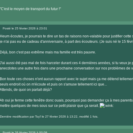
"C'est le moyen de transport du futur !"
Posté le 25 février 2026 à 23:01
Message
Heum écoutes, je pourrais te dire un tas de raisons non-valable pour justifier cette s
je n'ai pas eu de cadeau d'anniversaire, à part des écouteurs. (Je suis né le 15 févri
Déjà, bon c'est pas extrême mais ma famille est très pauvre.
J'ai aussi été pas mal de fois harceler durant ces 4 dernières années, si tu veux je 
anecdotes une autre fois dans une prochaine conversation sur nos problèmes de v
Bon toute ces choses n'ont aucun rapport avec le sujet mais ça me détend tellemen
seuls endroit où on m'écoute et puis on s'amuse tellement ici que...
Attends, de quoi on parlait déjà?
Ah oui je ferme cette fenêtre donc ouais, pourquoi pas demander ça à mes parents 
mettre quelques de mes sous sur ce petit plaisir que ça serait.
Dernière modification par
Toy'l
le 27 février 2026 à 13:22, modifié 1 fois.
Posté le 26 février 2026 à 00:09