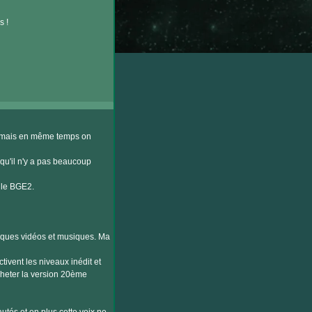
s !
s mais en même temps on
qu'il n'y a pas beaucoup
 le BGE2.
lques vidéos et musiques. Ma
tivent les niveaux inédit et
cheter la version 20ème