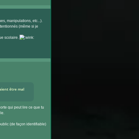
es, manipulations, etc...).
ttentionnés (même si je
ue scolaire.
aient être mal
rte qui peut lire ce que tu
le.
public (de façon identifiable)