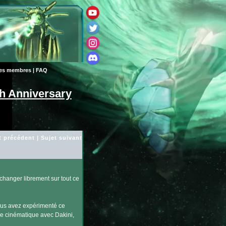
des membres
|
FAQ
h Anniversary
t précédent
|
Sujet suivant
changer librement sur tout ce
ous avez expérimenté ce
lle cinématique avec Dakini,