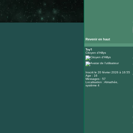
Revenir en haut
Toy'l
Citoyen d'Hillys
Inscrit le 20 février 2026 à 16:55
Age : 16
Messages : 57
Localisation : Almathée,
système 4