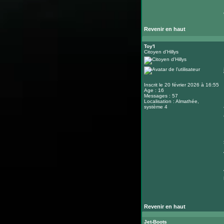
Revenir en haut
Toy'l
Citoyen d'Hillys
Inscrit le 20 février 2026 à 16:55
Age : 16
Messages : 57
Localisation : Almathée,
système 4
Revenir en haut
Jet-Boots