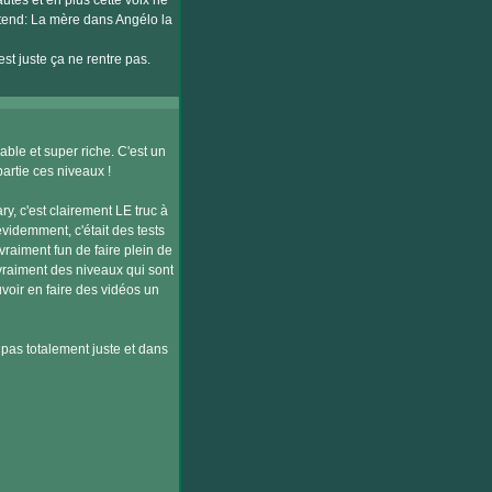
utés et en plus cette voix ne
ntend: La mère dans Angélo la
st juste ça ne rentre pas.
able et super riche. C'est un
partie ces niveaux !
y, c'est clairement LE truc à
évidemment, c'était des tests
raiment fun de faire plein de
a vraiment des niveaux qui sont
oir en faire des vidéos un
c pas totalement juste et dans