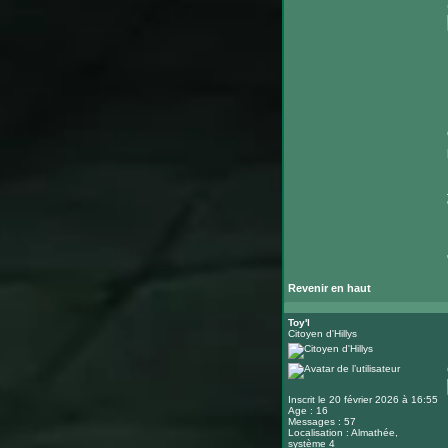
Revenir en haut
Toy'l
Citoyen d'Hillys
Inscrit le 20 février 2026 à 16:55
Age : 16
Messages : 57
Localisation : Almathée,
système 4