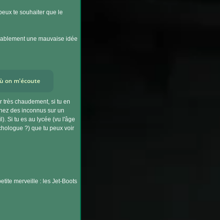
peux te souhaiter que le
robablement une mauvaise idée
où on m'écoute
 très chaudement, si tu en
chez des inconnus sur un
). Si tu es au lycée (vu l'âge
sychologue ?) que tu peux voir
tite merveille : les Jet-Boots