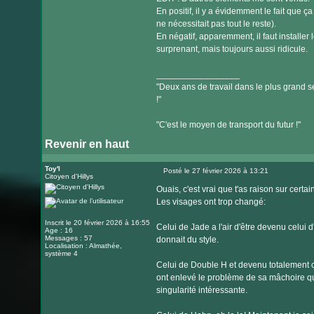
En positif, il y a évidemment le fait que
ne nécessitait pas tout le reste).
En négatif, apparemment, il faut installer
surprenant, mais toujours aussi ridicule.
_________________
"Deux ans de travail dans le plus grand se
!"
"C'est le moyen de transport du futur !"
Revenir en haut
Toy'l
Posté le 27 février 2026 à 13:21
Citoyen d'Hillys
Message
Ouais, c'est vrai que t'as raison sur certain
Les visages ont trop changé:
Inscrit le 20 février 2026 à 16:55
Celui de Jade a l'air d'être devenu celui d'
Age : 16
Messages : 57
donnait du style.
Localisation : Almathée,
système 4
Celui de Double H et devenu totalement cr
ont enlevé le problème de sa mâchoire qui
singularité intéressante.