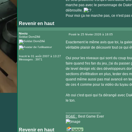
marche pas avec le personnage de Dakini.
débrouille.
.
Pour moi ça ne marche pas, ce n'est pas co
Revenir en haut
Nimitz
Posté le 25 février 2026 à 18:05
Soldat DomZifié
Message
Exactement le même avis que toi, la galeri
véritable plaisir de découvrir tout ce qui 
Inscrit le 01 août 2007 à 13:27
Oui pour les niveaux qui sont du coup tous
Messages : 3971
faire quand t'es fan du jeu, j'ai du passer
de level design etc des développeurs donc
sections d'infiltration en plus, tester des
quand même aussi pas mal avancé en term
de ces 4 comme pour la vidéo du tuyau de
Ah oui c'est quoi qui t'a dérangé avec Daki
le ton.
_________________
BG&E :
Best Game Ever
Revenir en haut