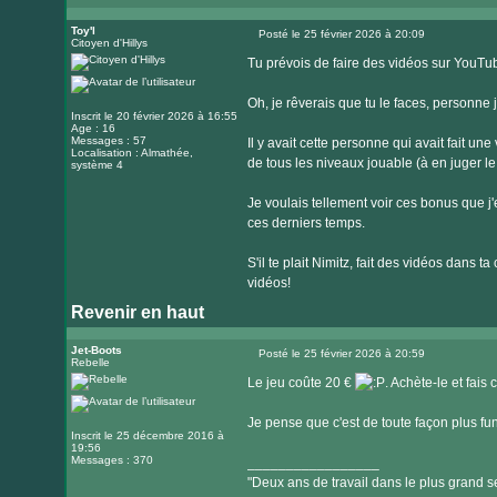
Visiter
le
Toy'l
Posté le 25 février 2026 à 20:09
Citoyen d'Hillys
Message
site
Tu prévois de faire des vidéos sur YouT
internet
Oh, je rêverais que tu le faces, personne 
Inscrit le 20 février 2026 à 16:55
Age : 16
Messages : 57
Il y avait cette personne qui avait fait un
Localisation : Almathée,
de tous les niveaux jouable (à en juger 
système 4
Je voulais tellement voir ces bonus que j'e
ces derniers temps.
S'il te plait Nimitz, fait des vidéos dans 
vidéos!
Revenir en haut
Jet-Boots
Posté le 25 février 2026 à 20:59
Rebelle
Message
Le jeu coûte 20 €
. Achète-le et fais
Je pense que c'est de toute façon plus fu
Inscrit le 25 décembre 2016 à
19:56
Messages : 370
_________________
"Deux ans de travail dans le plus grand se