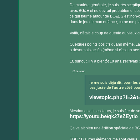
De manière générale, je suis très sceptiq
avec BG&E et ne devrait probablement pas
ce qui tourne autour de BG&E 2 est non-ca
dans le jeu de mon enfance, ça ne me pla
Voilà, c'était le coup de gueule du vieux 
Quelques points positifs quand même. La
a désormais accès (même si c'est un acci
Et, surtout, il y a bientôt 10 ans, j'écrivais :
Citation:
Je me suis déjà dit, pour les 
pas juste de l'autre côté pou
viewtopic.php?f=2&
Mesdames et messieurs, je suis fier de v
https://youtu.be/qk27eZEytIo
Ça valait bien une édition spéciale de B
EDIT : D'autres éléments me sont venus.