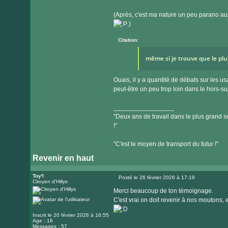
(Après, c'est ma nature un peu parano aus
.)
Citation:
même si je trouve que le plu
Ouais, il y a quantité de débats sur les u
peut-être un peu trop loin dans le hors-su
_________________
"Deux ans de travail dans le plus grand se
!"
"C'est le moyen de transport du futur !"
Revenir en haut
Toy'l
Posté le 26 février 2026 à 17:19
Citoyen d'Hillys
Message
Merci beaucoup de ton témoignage.
C'est vrai on doit revenir à nos moutons,
Inscrit le 20 février 2026 à 16:55
Age : 16
Messages : 57