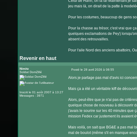
Celui de Hahn, oh la la! Maintenant je sais
jeu mais là, on dirait de la patte à modelé
Pour les costumes, beaucoup de gens sont 
Pour la chasse au trésor, c'est vrai que ça
quelques exclamations de Pey'j lorsqu'on ve
absent des retrouvailles.
Pour l'aile Nord des anciens abattoirs, Oua
Revenir en haut
Nimitz
Posté le 28 avril 2026 à 08:55
Soldat DomZifié
Message
Alors je partage pas mal d'avis ici conce
Mais ça a été un véritable kiff de découvri
Inscrit le 01 août 2007 à 13:27
Messages : 3971
Alors, peut-être que je n'ai pas de critère
quelque chose de nouveau à découvrir da
j'avais le sourire sur les 40 minutes que ç
mission Fedex car justement ils avaient évit
Mais voilà, on sait que BG&E a pas mal bi
mal de boulot (même s'il en manque encor