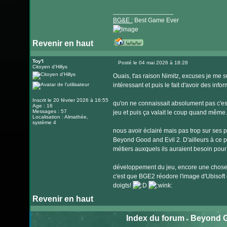
_________________
BG&E :
Best Game Ever
Revenir en haut
Visiter
le
Toy'l
Posté le 04 mai 2026 à 18:28
Citoyen d'Hillys
Message
site
Ouais, t'as raison Nimitz, excuses je me s
internet
intéressant et puis le fait d'avoir des inf
Inscrit le 20 février 2026 à 16:55
qu'on ne connaissait absolument pas c'es
Age : 16
Messages : 57
jeu et puis ça valait le coup quand même.
Localisation : Almathée,
système 4
nous avoir éclairé mais pas trop sur ses 
Beyond Good and Evil 2. D'ailleurs à ce pr
métiers auxquels ils auraient besoin pour 
développement du jeu, encore une chose f
c'est que BGE2 réodore l'image d'Ubisoft 
doigts!
Revenir en haut
Index du forum
Beyond G
»