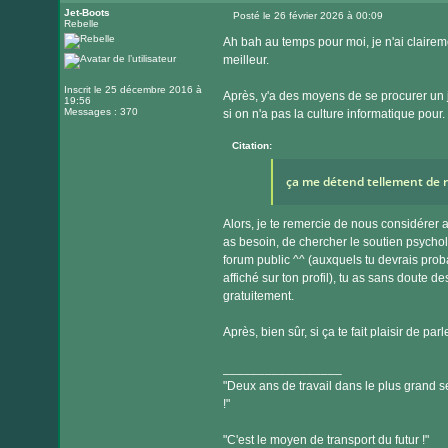
Jet-Boots
Posté le 26 février 2026 à 00:09
Rebelle
Message
Ah bah au temps pour moi, je n'ai clairem
meilleur.
Inscrit le 25 décembre 2016 à
Après, y'a des moyens de se procurer un 
19:56
Messages : 370
si on n'a pas la culture informatique pour.
Citation:
ça me détend tellement de r
Alors, je te remercie de nous considérer 
as besoin, de chercher le soutien psycho
forum public ^^ (auxquels tu devrais probab
affiché sur ton profil), tu as sans doute d
gratuitement.
Après, bien sûr, si ça te fait plaisir de p
_________________
"Deux ans de travail dans le plus grand se
!"
"C'est le moyen de transport du futur !"