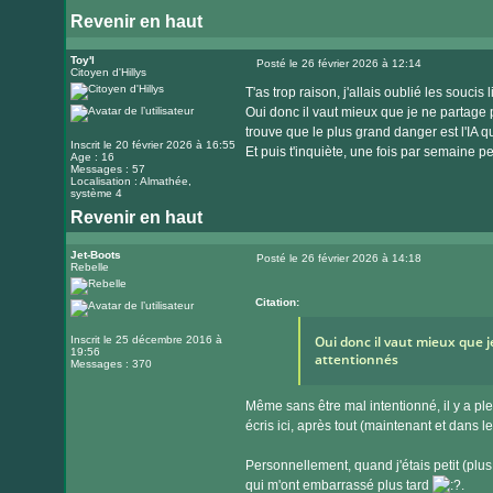
Revenir en haut
Toy'l
Posté le 26 février 2026 à 12:14
Citoyen d'Hillys
Message
T'as trop raison, j'allais oublié les souci
Oui donc il vaut mieux que je ne partage 
trouve que le plus grand danger est l'IA qu
Inscrit le 20 février 2026 à 16:55
Et puis t'inquiète, une fois par semaine p
Age : 16
Messages : 57
Localisation : Almathée,
système 4
Revenir en haut
Jet-Boots
Posté le 26 février 2026 à 14:18
Rebelle
Message
Citation:
Oui donc il vaut mieux que j
Inscrit le 25 décembre 2016 à
19:56
attentionnés
Messages : 370
Même sans être mal intentionné, il y a pl
écris ici, après tout (maintenant et dans le
Personnellement, quand j'étais petit (plus j
qui m'ont embarrassé plus tard
.