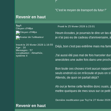
!"
"C'est le moyen de transport du futur !"
Revenir en haut
Toy'l
Posté le 25 février 2026 à 23:01
Citoyen d'Hillys
Message
Heum écoutes, je pourrais te dire un tas de
je n'ai pas eu de cadeau d'anniversaire, à 
Inscrit le 20 février 2026 à 16:55
Déjà, bon c'est pas extrême mais ma famil
Age : 16
Messages : 57
Localisation : Almathée,
J'ai aussi été pas mal de fois harceler dur
système 4
anecdotes une autre fois dans une procha
Bon toute ces choses n'ont aucun rapport
seuls endroit où on m'écoute et puis on s'
Attends, de quoi on parlait déjà?
Ah oui je ferme cette fenêtre donc ouais,
mettre quelques de mes sous sur ce petit p
Dernière modification par
Toy'l
le 27 février 2026 
Revenir en haut