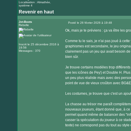
Localisation : Almathée,
système 4
Revenir en haut
Jet-Boots
Posté le 26 février 2026 à 19:48
Rebelle
Message
Ok, mais je te préviens : ça va être les 
Comme tu le sais, je n'ai pas joué à cette 
Inscrit le 25 décembre 2016 à
graphismes est secondaire, le jeu original 
19:56
Messages : 370
clairement pas un jeu qui avait besoin de
bien sûr.
Je trouve certains modèles trop différents 
que les icônes de Pey'j et Double H. Plus 
un peu plus réaliste mais avec des perso
point de vue de vieux croûton avec BG&E (
Les costumes, je trouve que c'est un ajout 
La chasse au trésor me paraît complèteme
nouveaux joueurs, étant donné que, à ce s
permet quand même de balancer des "infos
casser la spéculation du joueur à ce stade
texte) ne correspond pas du tout au style 