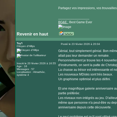
Partagez vos impressions, vos trouvailles et
_________________
BG&E :
Best Game Ever
Revenir en haut
Visiter
le
Toy'l
Posté le 23 février 2026 à 20:04
Citoyen d'Hillys
Message
site
Génial, tout simplement génial. Bon mêm
internet
allait pas leur demander un remake.
Personnellement je trouve les 4 nouvelle
Inscrit le 20 février 2026 à 16:55
d'instruments, on sent la patte de Christop
Age : 16
Messages : 57
La chasse au trésor est intéressante et n
Localisation : Almathée,
Les nouveaux MDisks sont très beaux.
système 4
Un graphisme optimisé et plus défini.
Et une magnifique galerie anniversaire 
partie préférée:
Les niveaux non-intégrés au jeu. D'ailleur
même que personne n'a peut-être vu depui
anniversaire depuis cette découverte.
Le seul problème est qu'il sont utilisé un