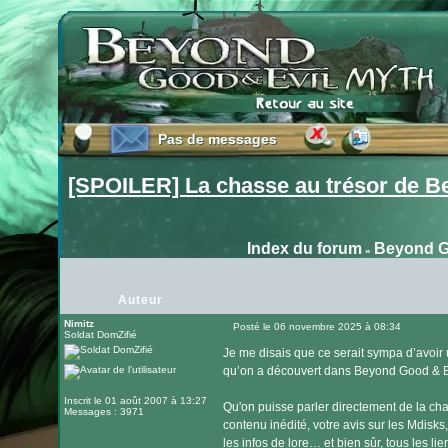
Pas de messages
Pas de messages
[SPOILER] La chasse au trésor de B
Index du forum
Beyond G
»
Auteur
Nimitz
Posté le 06 novembre 2025 à 08:34
Soldat DomZifié
Message
Je me disais que ce serait sympa d’avoir
qu’on a découvert dans Beyond Good & Ev
Inscrit le 01 août 2007 à 13:27
Qu'on puisse parler directement de la c
Messages : 3971
contenu inédité, votre avis sur les Mdisks
les infos de lore… et bien sûr, tous les l