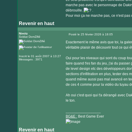
marche pas avec le personnage de Dakini.
débrouille.
.
Pour moi ça ne marche pas, ce n'est pas co
Revenir en haut
Nimitz
Posté le 25 février 2026 à 18:05
Soldat DomZifié
Message
Exactement le même avis que toi, la galeri
véritable plaisir de découvrir tout ce qui 
Inscrit le 01 août 2007 à 13:27
Oui pour les niveaux qui sont du coup tous
Messages : 3971
faire quand t'es fan du jeu, j'ai du passer
de level design etc des développeurs donc
sections d'infiltration en plus, tester des
quand même aussi pas mal avancé en term
de ces 4 comme pour la vidéo du tuyau de
Ah oui c'est quoi qui t'a dérangé avec Daki
le ton.
_________________
BG&E :
Best Game Ever
Revenir en haut