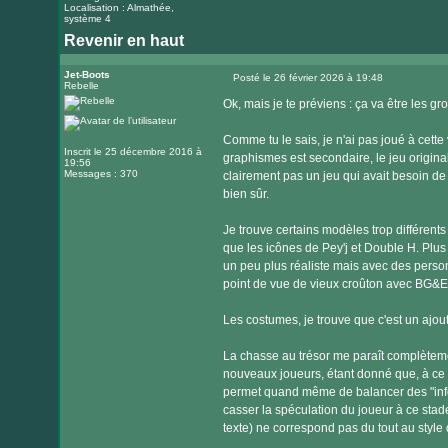
Localisation : Almathée,
système 4
Revenir en haut
Jet-Boots
Posté le 26 février 2026 à 19:48
Rebelle
Message
Ok, mais je te préviens : ça va être les 
Comme tu le sais, je n'ai pas joué à cette 
Inscrit le 25 décembre 2016 à
graphismes est secondaire, le jeu original 
19:56
Messages : 370
clairement pas un jeu qui avait besoin de
bien sûr.
Je trouve certains modèles trop différents 
que les icônes de Pey'j et Double H. Plus 
un peu plus réaliste mais avec des perso
point de vue de vieux croûton avec BG&E (
Les costumes, je trouve que c'est un ajout 
La chasse au trésor me paraît complèteme
nouveaux joueurs, étant donné que, à ce s
permet quand même de balancer des "infos
casser la spéculation du joueur à ce stade
texte) ne correspond pas du tout au style 