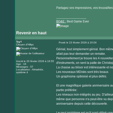
Partagez vos impressions, vos trouvailles et
_________________
BG&E :
Best Game Ever
Revenir en haut
Visiter
le
Toy'l
Posté le 23 février 2026 à 20:04
Citoyen d'Hillys
Message
site
Génial, tout simplement génial. Bon mêm
internet
allait pas leur demander un remake.
Personnellement je trouve les 4 nouvelle
Inscrit le 20 février 2026 à 16:55
d'instruments, on sent la patte de Christop
Age : 16
Messages : 57
La chasse au trésor est intéressante et n
Localisation : Almathée,
Les nouveaux MDisks sont très beaux.
système 4
Un graphisme optimisé et plus défini.
Et une magnifique galerie anniversaire 
partie préférée:
Les niveaux non-intégrés au jeu. D'ailleur
même que personne n'a peut-être vu depui
anniversaire depuis cette découverte.
Le seul problème est qu'il sont utilisé un