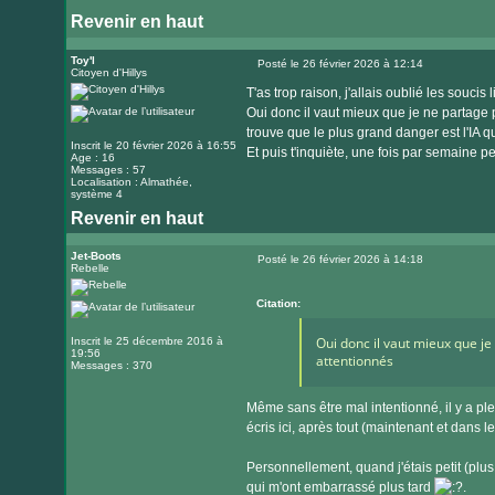
Revenir en haut
Toy'l
Posté le 26 février 2026 à 12:14
Citoyen d'Hillys
Message
T'as trop raison, j'allais oublié les souci
Oui donc il vaut mieux que je ne partage 
trouve que le plus grand danger est l'IA qu
Inscrit le 20 février 2026 à 16:55
Et puis t'inquiète, une fois par semaine p
Age : 16
Messages : 57
Localisation : Almathée,
système 4
Revenir en haut
Jet-Boots
Posté le 26 février 2026 à 14:18
Rebelle
Message
Citation:
Oui donc il vaut mieux que je
Inscrit le 25 décembre 2016 à
19:56
attentionnés
Messages : 370
Même sans être mal intentionné, il y a pl
écris ici, après tout (maintenant et dans le
Personnellement, quand j'étais petit (plus j
qui m'ont embarrassé plus tard
.