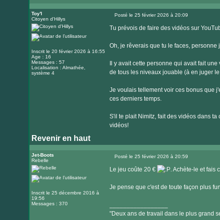
Visiter
le
Toy'l
Posté le 25 février 2026 à 20:09
Citoyen d'Hillys
Message
site
Tu prévois de faire des vidéos sur YouT
internet
Oh, je rêverais que tu le faces, personne 
Inscrit le 20 février 2026 à 16:55
Age : 16
Messages : 57
Il y avait cette personne qui avait fait un
Localisation : Almathée,
de tous les niveaux jouable (à en juger 
système 4
Je voulais tellement voir ces bonus que j'e
ces derniers temps.
S'il te plait Nimitz, fait des vidéos dans 
vidéos!
Revenir en haut
Jet-Boots
Posté le 25 février 2026 à 20:59
Rebelle
Message
Le jeu coûte 20 €
. Achète-le et fais
Je pense que c'est de toute façon plus fu
Inscrit le 25 décembre 2016 à
19:56
Messages : 370
_________________
"Deux ans de travail dans le plus grand se