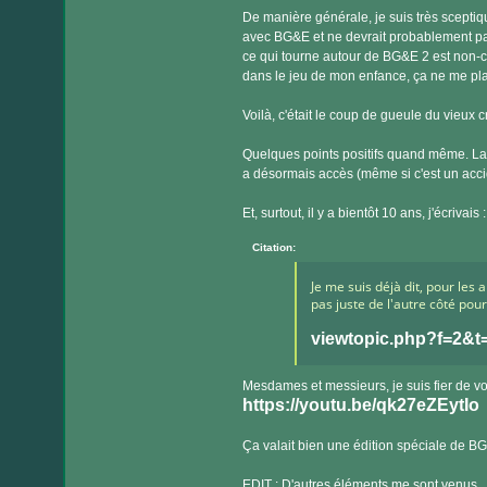
De manière générale, je suis très sceptiq
avec BG&E et ne devrait probablement pas
ce qui tourne autour de BG&E 2 est non-ca
dans le jeu de mon enfance, ça ne me pla
Voilà, c'était le coup de gueule du vieux 
Quelques points positifs quand même. La
a désormais accès (même si c'est un acci
Et, surtout, il y a bientôt 10 ans, j'écrivais :
Citation:
Je me suis déjà dit, pour les a
pas juste de l'autre côté pou
viewtopic.php?f=2&
Mesdames et messieurs, je suis fier de v
https://youtu.be/qk27eZEytIo
Ça valait bien une édition spéciale de B
EDIT : D'autres éléments me sont venus.