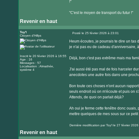
!"
"C'est le moyen de transport du futur !"
Revenir en haut
Toy'l
Posté le 25 février 2026 à 23:01
Citoyen d'Hillys
Message
Heum écoutes, je pourrais te dire un tas de
je n'ai pas eu de cadeau d'anniversaire, à 
Inscrit le 20 février 2026 à 16:55
Déjà, bon c'est pas extrême mais ma famil
Age : 16
Messages : 57
Localisation : Almathée,
J'ai aussi été pas mal de fois harceler dur
système 4
anecdotes une autre fois dans une procha
Bon toute ces choses n'ont aucun rapport
seuls endroit où on m'écoute et puis on s'
Attends, de quoi on parlait déjà?
Ah oui je ferme cette fenêtre donc ouais,
mettre quelques de mes sous sur ce petit p
Dernière modification par
Toy'l
le 27 février 2026 
Revenir en haut