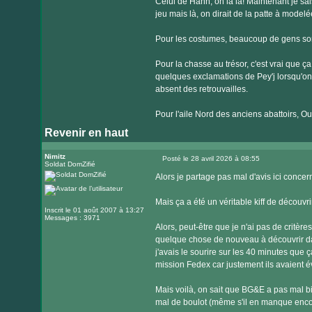
Celui de Hahn, oh la la! Maintenant je sais
jeu mais là, on dirait de la patte à modelé
Pour les costumes, beaucoup de gens sont 
Pour la chasse au trésor, c'est vrai que ça
quelques exclamations de Pey'j lorsqu'on ve
absent des retrouvailles.
Pour l'aile Nord des anciens abattoirs, Oua
Revenir en haut
Nimitz
Posté le 28 avril 2026 à 08:55
Soldat DomZifié
Message
Alors je partage pas mal d'avis ici conce
Mais ça a été un véritable kiff de découvri
Inscrit le 01 août 2007 à 13:27
Messages : 3971
Alors, peut-être que je n'ai pas de critère
quelque chose de nouveau à découvrir da
j'avais le sourire sur les 40 minutes que ç
mission Fedex car justement ils avaient évit
Mais voilà, on sait que BG&E a pas mal bi
mal de boulot (même s'il en manque encor