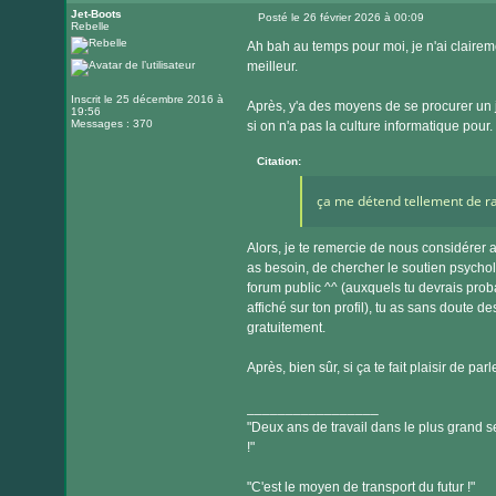
Jet-Boots
Posté le 26 février 2026 à 00:09
Rebelle
Message
Ah bah au temps pour moi, je n'ai clairem
meilleur.
Inscrit le 25 décembre 2016 à
Après, y'a des moyens de se procurer un 
19:56
Messages : 370
si on n'a pas la culture informatique pour.
Citation:
ça me détend tellement de ra
Alors, je te remercie de nous considérer 
as besoin, de chercher le soutien psycho
forum public ^^ (auxquels tu devrais probab
affiché sur ton profil), tu as sans doute d
gratuitement.
Après, bien sûr, si ça te fait plaisir de p
_________________
"Deux ans de travail dans le plus grand se
!"
"C'est le moyen de transport du futur !"