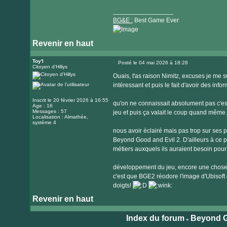
_________________
BG&E :
Best Game Ever
Revenir en haut
Visiter
le
Toy'l
Posté le 04 mai 2026 à 18:28
Citoyen d'Hillys
Message
site
Ouais, t'as raison Nimitz, excuses je me s
internet
intéressant et puis le fait d'avoir des inf
Inscrit le 20 février 2026 à 16:55
qu'on ne connaissait absolument pas c'es
Age : 16
Messages : 57
jeu et puis ça valait le coup quand même.
Localisation : Almathée,
système 4
nous avoir éclairé mais pas trop sur ses 
Beyond Good and Evil 2. D'ailleurs à ce pr
métiers auxquels ils auraient besoin pour 
développement du jeu, encore une chose f
c'est que BGE2 réodore l'image d'Ubisoft 
doigts!
Revenir en haut
Index du forum
Beyond G
»