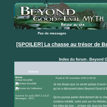
Pas de messages
Pas de messages
[SPOILER] La chasse au trésor de B
Index du forum
Beyond G
»
Auteur
Nimitz
Posté le 06 novembre 2025 à 08:34
Soldat DomZifié
Message
Je me disais que ce serait sympa d’avoir
qu’on a découvert dans Beyond Good & Ev
Inscrit le 01 août 2007 à 13:27
Qu'on puisse parler directement de la c
Messages : 3971
contenu inédité, votre avis sur les Mdisks
les infos de lore… et bien sûr, tous les l