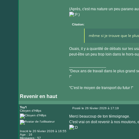
(Après, c'est ma nature un peu parano aus
.)
Citation:
même si je trouve que le plus
Ouais, il y a quantité de débats sur les u
peut-être un peu trop loin dans le hors-su
_________________
"Deux ans de travail dans le plus grand se
!"
"C'est le moyen de transport du futur !"
Revenir en haut
Toy'l
Posté le 26 février 2026 à 17:19
Citoyen d'Hillys
Message
Merci beaucoup de ton témoignage.
C'est vrai on doit revenir à nos moutons,
Inscrit le 20 février 2026 à 16:55
Age : 16
Messages : 57