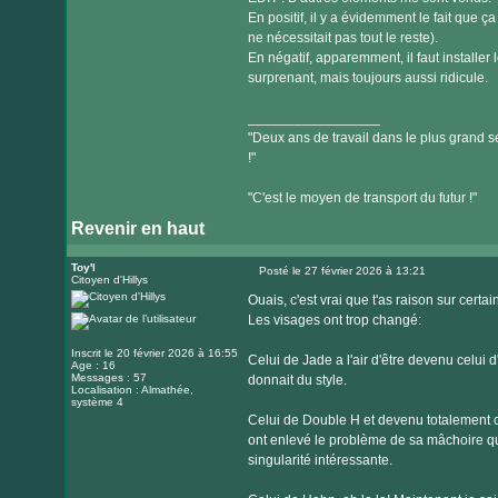
En positif, il y a évidemment le fait que
ne nécessitait pas tout le reste).
En négatif, apparemment, il faut installer
surprenant, mais toujours aussi ridicule.
_________________
"Deux ans de travail dans le plus grand se
!"
"C'est le moyen de transport du futur !"
Revenir en haut
Toy'l
Posté le 27 février 2026 à 13:21
Citoyen d'Hillys
Message
Ouais, c'est vrai que t'as raison sur certain
Les visages ont trop changé:
Inscrit le 20 février 2026 à 16:55
Celui de Jade a l'air d'être devenu celui d'
Age : 16
Messages : 57
donnait du style.
Localisation : Almathée,
système 4
Celui de Double H et devenu totalement cr
ont enlevé le problème de sa mâchoire qui
singularité intéressante.