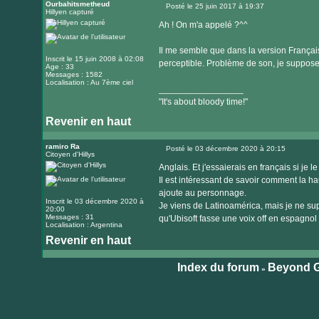
le
Ourbahitsmetheud
Posté le 25 juin 2017 à 19:37
Hillyen capturé
Message
site
Ah ! On m'a appelé ?^^
internet
Il me semble que dans la version Français
Inscrit le 15 juin 2008 à 02:08
perceptible. Problème de son, je suppose
Age : 33
Messages : 1582
Localisation : Au 7ème ciel
_________________
"It's about bloody time!"
Revenir en haut
Visiter
le
ramiro Ra
Posté le 03 décembre 2020 à 20:15
Citoyen d'Hillys
Message
site
Anglais. Et j'essaierais en français si je 
internet
Il est intéressant de savoir comment la ha
ajoute au personnage.
Inscrit le 03 décembre 2020 à
Je viens de Latinoamérica, mais je ne sup
20:00
Messages : 31
qu'Ubisoft fasse une voix off en espagnol 
Localisation : Argentina
Revenir en haut
Index du forum
Beyond G
»