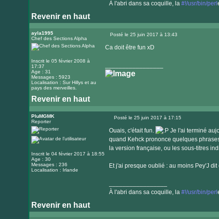
À l'abri dans sa coquille, la
#!/usr/bin/perl
Revenir en haut
Visiter
le
ayla1995
Posté le 25 juin 2017 à 13:43
Chef des Sections Alpha
Message
site
Ca doit être fun xD
internet
Inscrit le 05 février 2008 à
_________________
17:37
Age : 31
Messages : 5923
Localisation : Sur Hillys et au
pays des merveilles.
Revenir en haut
Visiter
le
PluMGMK
Posté le 25 juin 2017 à 17:15
Reporter
Message
site
Ouais, c'était fun.
Je l'ai terminé auj
internet
quand Kehck prononce quelques phrases d
la version française, ou les sous-titres in
Inscrit le 04 février 2017 à 18:55
Age : 30
Messages : 236
Et j'ai presque oublié : au moins Pey'J dit
Localisation : Irlande
_________________
À l'abri dans sa coquille, la
#!/usr/bin/perl
Revenir en haut
Visiter