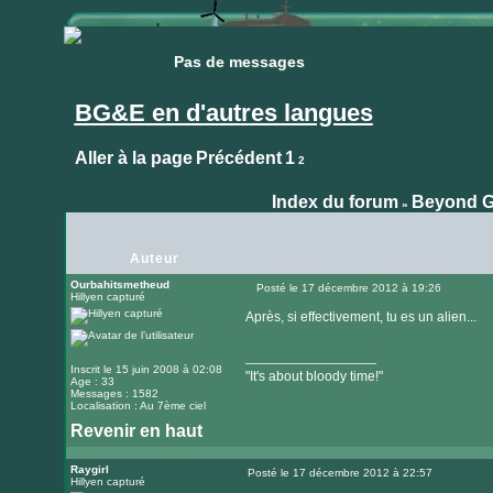
Pas de messages
Pas de messages
BG&E en d'autres langues
Aller à la page
Précédent
1
2
Index du forum
Beyond G
»
Auteur
Ourbahitsmetheud
Posté le 17 décembre 2012 à 19:26
Hillyen capturé
Message
Après, si effectivement, tu es un alien...
_________________
Inscrit le 15 juin 2008 à 02:08
"It's about bloody time!"
Age : 33
Messages : 1582
Localisation : Au 7ème ciel
Revenir en haut
Visiter
le
Raygirl
Posté le 17 décembre 2012 à 22:57
Hillyen capturé
Message
site