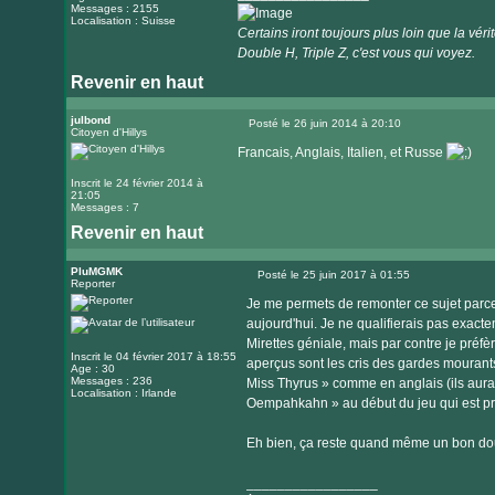
Messages : 2155
Localisation : Suisse
Certains iront toujours plus loin que la vérité
Double H, Triple Z, c'est vous qui voyez.
Revenir en haut
Visiter
le
julbond
Posté le 26 juin 2014 à 20:10
Citoyen d'Hillys
Message
site
Francais, Anglais, Italien, et Russe
internet
Inscrit le 24 février 2014 à
21:05
Messages : 7
Revenir en haut
PluMGMK
Posté le 25 juin 2017 à 01:55
Reporter
Message
Je me permets de remonter ce sujet parce 
aujourd'hui. Je ne qualifierais pas exact
Mirettes géniale, mais par contre je préfè
Inscrit le 04 février 2017 à 18:55
aperçus sont les cris des gardes mourants
Age : 30
Messages : 236
Miss Thyrus » comme en anglais (ils aurai
Localisation : Irlande
Oempahkahn » au début du jeu qui est p
Eh bien, ça reste quand même un bon dou
_________________