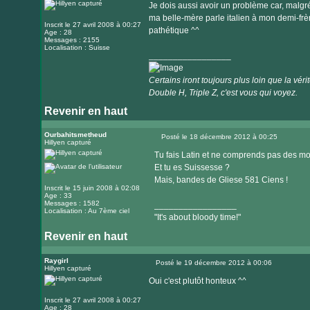
Je dois aussi avoir un problème car, malgré
internet
ma belle-mère parle italien à mon demi-frèr
Inscrit le 27 avril 2008 à 00:27
pathétique ^^
Age : 28
Messages : 2155
Localisation : Suisse
_________________
Certains iront toujours plus loin que la vérité
Double H, Triple Z, c'est vous qui voyez.
Revenir en haut
Visiter
le
Ourbahitsmetheud
Posté le 18 décembre 2012 à 00:25
Hillyen capturé
Message
site
Tu fais Latin et ne comprends pas des mot
internet
Et tu es Suissesse ?
Mais, bandes de Gliese 581 Ciens !
Inscrit le 15 juin 2008 à 02:08
Age : 33
Messages : 1582
_________________
Localisation : Au 7ème ciel
"It's about bloody time!"
Revenir en haut
Visiter
le
Raygirl
Posté le 19 décembre 2012 à 00:06
Hillyen capturé
Message
site
Oui c'est plutôt honteux ^^
internet
Inscrit le 27 avril 2008 à 00:27
_________________
Age : 28