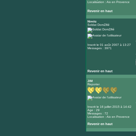
Localisation : Aix en Provence
Revenir en haut
Nimitz
Soldat DomZifié
Inscrit le 01 août 2007 à 13:27
Messages : 3971
Revenir en haut
JIM
Reporter
Inscrit le 16 juillet 2015 à 14:42
Age : 29
Messages : 72
Localisation : Aix en Provence
Revenir en haut