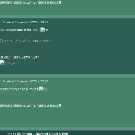
Beyond Good & Evil 2, viens à nous !!
Posté le 16 janvier 2020 à 20:09
Message
Re-bienvenue à toi JIM !
Content de te voir dans le coin !
_________________
BG&E :
Best Game Ever
Visiter
le
Posté le 18 janvier 2020 à 22:21
site
Message
internet
Merci mon cher Nimitz !
_________________
Beyond Good & Evil 2, viens à nous !!
Index du forum
Beyond Good & Evil
»