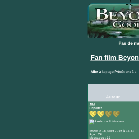
Pas de m
Pas de m
Fan film Beyon
Aller à la page
Précédent
1
2
Auteur
JIM
Reporter
Inscrit le 16 juillet 2015 à 14:42
Age : 29
Messages : 72