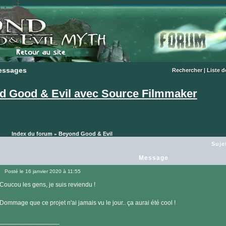
essages
essages
Rechercher
|
Liste 
d Good & Evil avec Source Filmmaker
Index du forum
Beyond Good & Evil
»
Suje
Message
Posté le 16 janvier 2020 à 11:55
Message
Coucou les gens, je suis reviendu !
Dommage que ce projet n'ai jamais vu le jour.. ça aurai été cool !
_________________