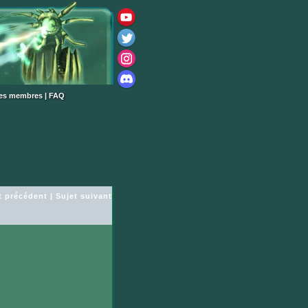
des membres
|
FAQ
t précédent
|
Sujet suivant