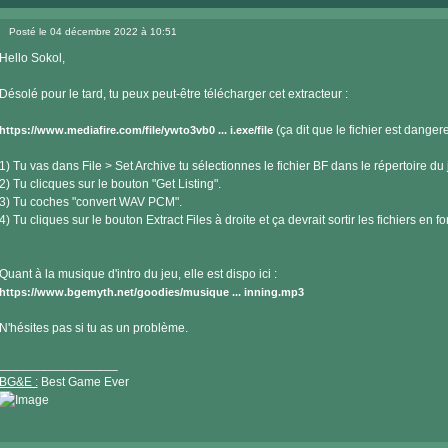
Posté le 04 décembre 2022 à 10:51
Message
Hello Sokol,
Désolé pour le tard, tu peux peut-être télécharger cet extracteur :
(ça dit que le fichier est dange
https://www.mediafire.com/file/ywto3vb0 ... i.exe/file
1) Tu vas dans File > Set Archive tu sélectionnes le fichier BF dans le répertoire du 
2) Tu clicques sur le bouton "Get Listing".
3) Tu coches "convert WAV PCM".
4) Tu cliques sur le bouton Extract Files à droite et ça devrait sortir les fichiers en 
Quant à la musique d'intro du jeu, elle est dispo ici :
https://www.bgemyth.net/goodies/musique ... inning.mp3
N'hésites pas si tu as un problème.
_________________
BG&E :
Best Game Ever
Visiter