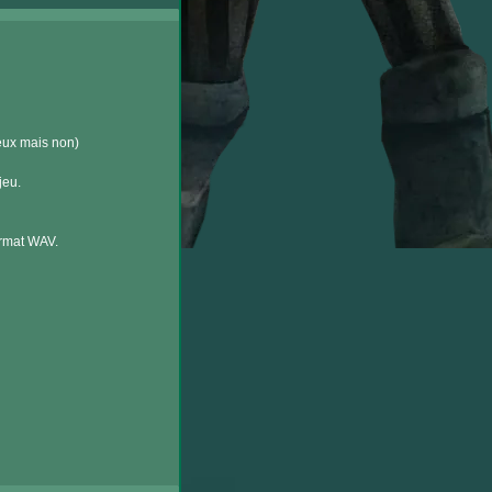
reux mais non)
jeu.
format WAV.