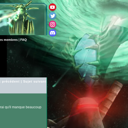
des membres
|
FAQ
t précédent
|
Sujet suivant
t vrai qu'il manque beaucoup