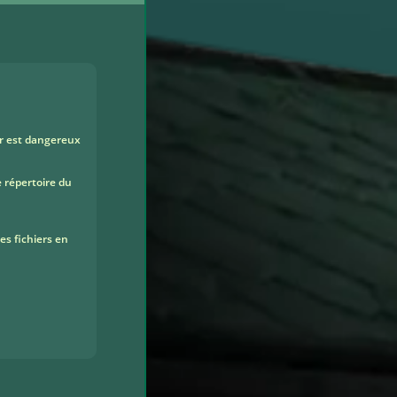
ier est dangereux
e répertoire du
les fichiers en