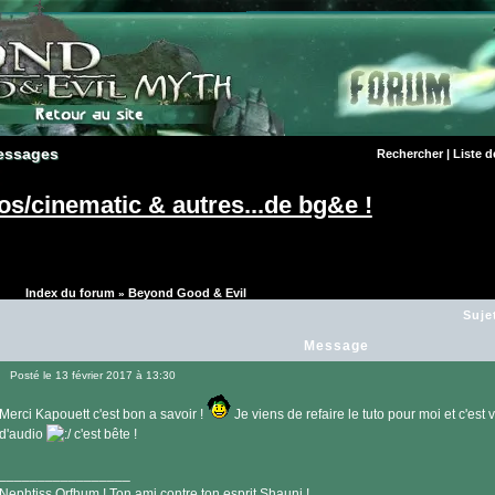
essages
essages
Rechercher
|
Liste 
os/cinematic & autres...de bg&e !
Index du forum
Beyond Good & Evil
»
Suje
Message
Posté le 13 février 2017 à 13:30
Message
Merci Kapouett c'est bon a savoir !
Je viens de refaire le tuto pour moi et c'es
d'audio
c'est bête !
_________________
Nephtiss Orfhum ! Ton ami contre ton esprit Shauni !