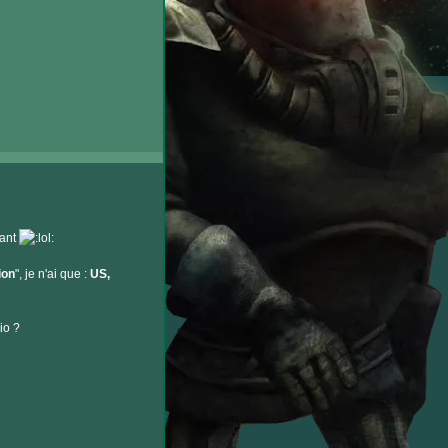
nant
ion
", je n'ai que :
US,
io ?