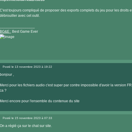
C'est toujours compliqué de proposer des exports complets du jeu pour les droits et
débrouiller avec cet outil.
_________________
BG&E :
Best Game Ever
Visiter
le
Posté le 13 novembre 2023 à 19:22
site
Message
internet
bonjour ,
Merci pour les fichiers audio c'est super par contre impossible d'avoir la version F
ca ?
Merci encore pour l'ensemble du contenue du site
Posté le 15 novembre 2023 à 07:33
Message
On a réglé ça sur le chat sur site.