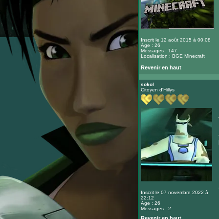
Inscrit le 12 août 2015 à 00:08
Age : 26
Messages : 147
Localisation : BGE Minecraft
Revenir en haut
sokol
Citoyen d'Hillys
Inscrit le 07 novembre 2022 à
22:12
Age : 26
Messages : 2
Revenir en haut