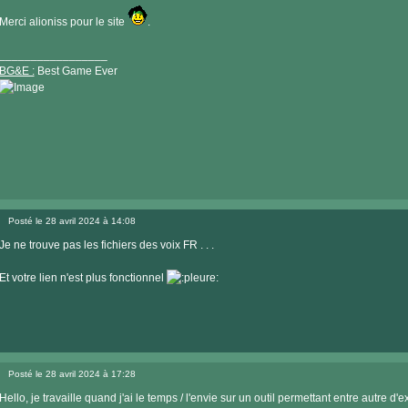
Merci alioniss pour le site
.
_________________
BG&E :
Best Game Ever
Visiter
le
Posté le 28 avril 2024 à 14:08
site
Message
internet
Je ne trouve pas les fichiers des voix FR . . .
Et votre lien n'est plus fonctionnel
Posté le 28 avril 2024 à 17:28
Message
Hello, je travaille quand j'ai le temps / l'envie sur un outil permettant entre autre d'e