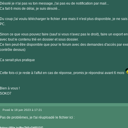
Désolé je n'ai pas vu ton message, j'ai pas eu de notification par mail...
Ca fait 6 mois de délai, je suis désolé...
Du coup j'ai voulu télécharger le fichier .exe mais il n'est plus disponible, je ne sais
PC.
Sinon ce que vous pouvez faire (sauf si vous n'avez pas le droit), faire un export en
avec tout le contenu trié en dossier et sous dossier.
Ce lien peut-être disponible que pour le forum avec des demandes d'accès par ex
contrôle dessus)
Ca serait plus pratique
Cette fois-ci je reste à l'affut en cas de réponse, promis je répondrai avant 6 mois
Bien à vous !
SOKO7
Posté le 18 juin 2023 à 17:21
Message
Pas de problèmes, je t'ai réuploadé le fichier ici :
https://file.io/8w7k5a1HSU1G