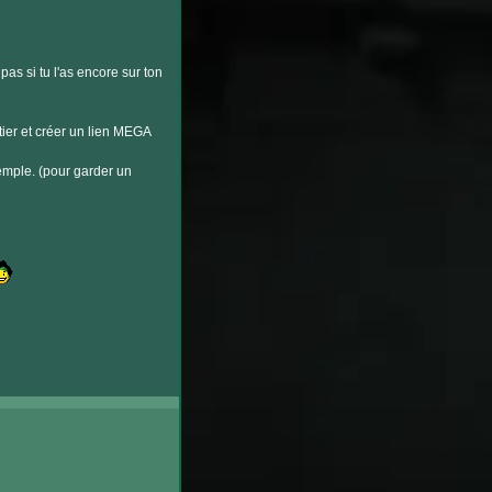
 pas si tu l'as encore sur ton
tier et créer un lien MEGA
emple. (pour garder un