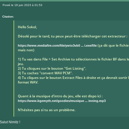
le
Posté le 18 juin 2023 à 01:53
site
Message
internet
Citation:
Hello Sokol,
Désolé pour le tard, tu peux peut-être télécharger cet extracteur :
(ça dit que le fich
https://www.mediafire.com/file/ywto3vb0 ... i.exe/file
mais non)
1) Tu vas dans File > Set Archive tu sélectionnes le fichier BF dans l
jeu.
2) Tu clicques sur le bouton "Get Listing".
3) Tu coches "convert WAV PCM".
4) Tu cliques sur le bouton Extract Files à droite et ça devrait sortir 
format WAV.
Quant à la musique d'intro du jeu, elle est dispo ici :
https://www.bgemyth.net/goodies/musique ... inning.mp3
N'hésites pas si tu as un problème.
Salut Nimitz !