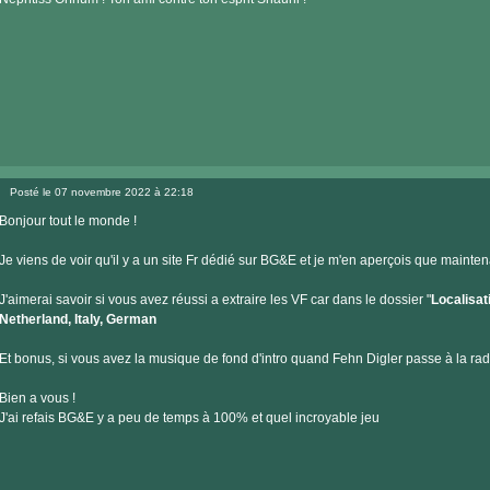
Visiter
le
Posté le 07 novembre 2022 à 22:18
site
Message
internet
Bonjour tout le monde !
Je viens de voir qu'il y a un site Fr dédié sur BG&E et je m'en aperçois que mainte
J'aimerai savoir si vous avez réussi a extraire les VF car dans le dossier "
Localisat
Netherland, Italy, German
Et bonus, si vous avez la musique de fond d'intro quand Fehn Digler passe à la rad
Bien a vous !
J'ai refais BG&E y a peu de temps à 100% et quel incroyable jeu