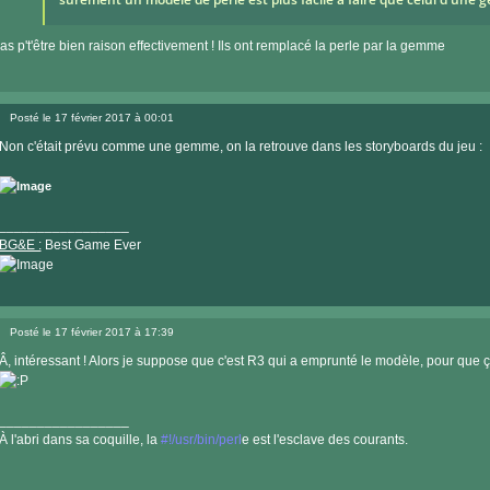
'as p't'être bien raison effectivement ! Ils ont remplacé la perle par la gemme
Posté le 17 février 2017 à 00:01
Message
Non c'était prévu comme une gemme, on la retrouve dans les storyboards du jeu :
_________________
BG&E :
Best Game Ever
Visiter
le
Posté le 17 février 2017 à 17:39
site
Message
internet
Â, intéressant ! Alors je suppose que c'est R3 qui a emprunté le modèle, pour que ç
_________________
À l'abri dans sa coquille, la
#!/usr/bin/perl
e est l'esclave des courants.