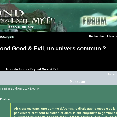
essages
essages
Rechercher
|
Liste 
ond Good & Evil, un univers commun ?
Index du forum
Beyond Good & Evil
»
Sujet
Message
Posté le 10 février 2017 à 00:44
Message
Citation:
Ah c'est marrant, une gemme d'Aramis. Je dirais que le modèle de la p
pas encore prêt pour le trailer, et alors ils ont emprunté la gemme à 
sûrement un modèle de perle est plus facile à faire que celui d'une