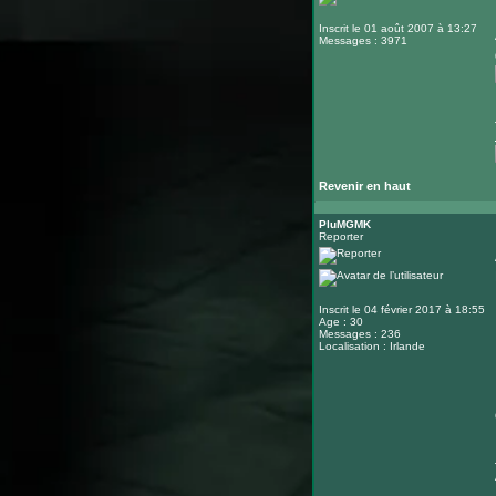
Inscrit le 01 août 2007 à 13:27
Messages : 3971
Revenir en haut
PluMGMK
Reporter
Inscrit le 04 février 2017 à 18:55
Age : 30
Messages : 236
Localisation : Irlande