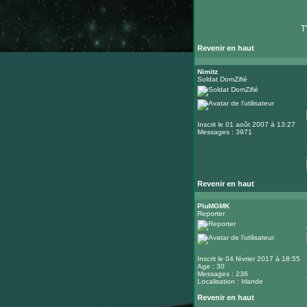
T
Revenir en haut
Nimitz
Soldat DomZifié
Inscrit le 01 août 2007 à 13:27
Messages : 3971
Revenir en haut
PluMGMK
Reporter
Inscrit le 04 février 2017 à 18:55
Age : 30
Messages : 236
Localisation : Irlande
Revenir en haut