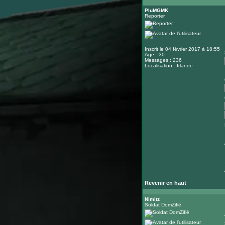
PluMGMK
Reporter
Inscrit le 04 février 2017 à 18:55
Age : 30
Messages : 236
Localisation : Irlande
Revenir en haut
Nimitz
Soldat DomZifié