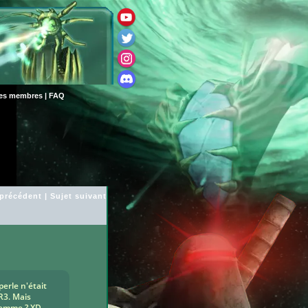
des membres
|
FAQ
 précédent
|
Sujet suivant
erle n'était
R3. Mais
 gemme ? XD