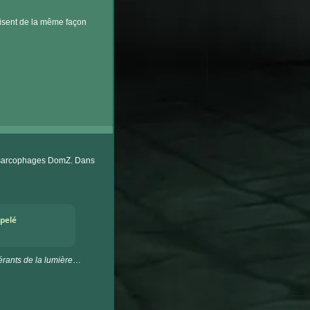
uisent de la même façon
x sarcophages DomZ. Dans
ppelé
rants de la lumière
…