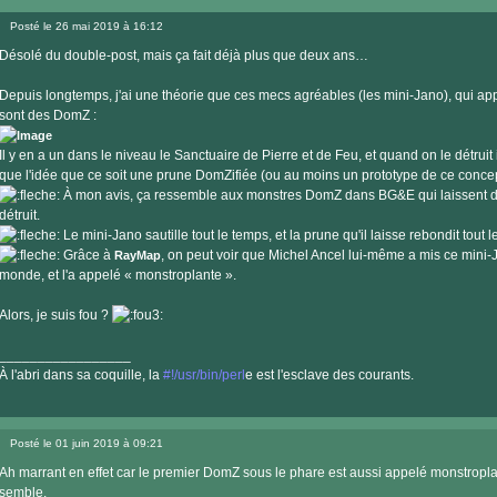
Visiter
le
Posté le 26 mai 2019 à 16:12
site
Message
internet
Désolé du double-post, mais ça fait déjà plus que deux ans…
Depuis longtemps, j'ai une théorie que ces mecs agréables (les mini-Jano), qui a
sont des DomZ :
Il y en a un dans le niveau le Sanctuaire de Pierre et de Feu, et quand on le détruit
que l'idée que ce soit une prune DomZifiée (ou au moins un prototype de ce conce
À mon avis, ça ressemble aux monstres DomZ dans BG&E qui laissent d
détruit.
Le mini-Jano sautille tout le temps, et la prune qu'il laisse rebondit tout 
Grâce à
, on peut voir que Michel Ancel lui-même a mis ce mini-J
RayMap
monde, et l'a appelé « monstroplante ».
Alors, je suis fou ?
_________________
À l'abri dans sa coquille, la
#!/usr/bin/perl
e est l'esclave des courants.
Visiter
le
Posté le 01 juin 2019 à 09:21
site
Message
internet
Ah marrant en effet car le premier DomZ sous le phare est aussi appelé monstropla
semble.