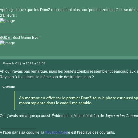
Après, je trouve que les DomZ ressemblent plus aux "poulets zombies", ils se détr
d'ailleurs :
_________________
BG&E :
Best Game Ever
Visiter
le
Posté le 01 juin 2019 à 13:08
site
Message
internet
Ah oui, j'avais pas remarqué, mais les poulets zombis ressemblent beaucoup au
Rayman 3 ils utilisent le même son de destruction, non ?
Citation:
Ah marrant en effet car le premier DomZ sous le phare est aussi a
monstroplante dans le code il me semble.
Oui, j'avais remarqué ça aussi. Évidemment Michel était fan de
Jayce et les Conqué
_________________
À l'abri dans sa coquille, la
#!/usr/bin/perl
e est l'esclave des courants.