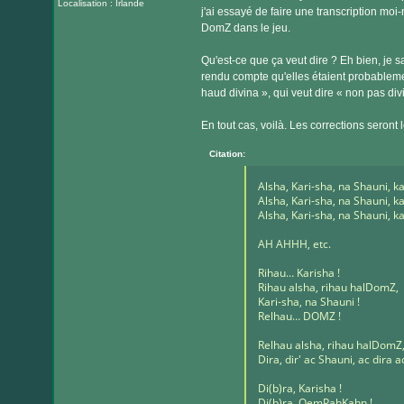
Localisation : Irlande
j'ai essayé de faire une transcription mo
DomZ dans le jeu.
Qu'est-ce que ça veut dire ? Eh bien, je s
rendu compte qu'elles étaient probablemen
haud divina », qui veut dire « non pas divi
En tout cas, voilà. Les corrections seront
Citation:
Alsha, Kari-sha, na Shauni, k
Alsha, Kari-sha, na Shauni, k
Alsha, Kari-sha, na Shauni, k
AH AHHH, etc.
Rihau… Karisha !
Rihau alsha, rihau halDomZ,
Kari-sha, na Shauni !
Relhau… DOMZ !
Relhau alsha, rihau halDomZ
Dira, dir' ac Shauni, ac dira a
Di(b)ra, Karisha !
Di(b)ra, OemPahKahn !