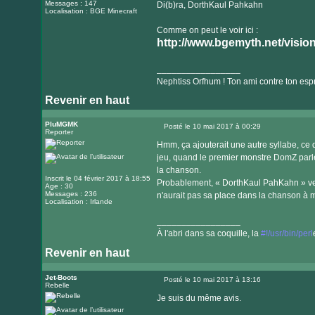
Messages : 147
Di(b)ra, DorthKaul Pahkahn
Localisation : BGE Minecraft
Comme on peut le voir ici :
http://www.bgemyth.net/visio
_________________
Nephtiss Orfhum ! Ton ami contre ton espr
Revenir en haut
Visiter
le
PluMGMK
Posté le 10 mai 2017 à 00:29
Reporter
Message
site
Hmm, ça ajouterait une autre syllabe, c
internet
jeu, quand le premier monstre DomZ parle
la chanson.
Inscrit le 04 février 2017 à 18:55
Probablement, « DorthKaul PahKahn » veut 
Age : 30
Messages : 236
n'aurait pas sa place dans la chanson à
Localisation : Irlande
_________________
À l'abri dans sa coquille, la
#!/usr/bin/perl
Revenir en haut
Visiter
le
Jet-Boots
Posté le 10 mai 2017 à 13:16
Rebelle
Message
site
Je suis du même avis.
internet