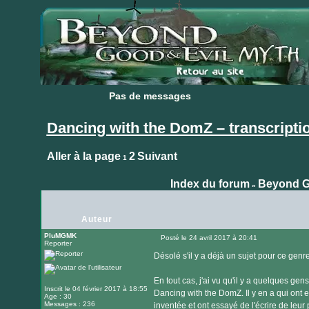
Pas de messages
Pas de messages
Dancing with the DomZ – transcripti
Aller à la page
2
Suivant
1
Index du forum
Beyond G
»
Auteur
PluMGMK
Posté le 24 avril 2017 à 20:41
Reporter
Message
Désolé s'il y a déjà un sujet pour ce genre
En tout cas, j'ai vu qu'il y a quelques gen
Inscrit le 04 février 2017 à 18:55
Dancing with the DomZ. Il y en a qui ont 
Age : 30
Messages : 236
inventée et ont essayé de l'écrire de leur 