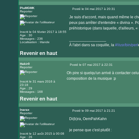
Visiter
le
PluMGMK
Posté le 04 mai 2017 à 20:31
Reporter
Message
site
Je suis d'accord, mais quand même le chœ
internet
peux pas arrêter d'entendre « divina ». P
préhistorique (dans laquelle, d'ailleurs, « 
Inscrit le 04 février 2017 à 18:55
Age : 30
Messages : 236
_________________
Localisation : Irlande
À l'abri dans sa coquille, la
#!/usr/bin/perl
Revenir en haut
Visiter
le
Hakir0
Posté le 07 mai 2017 à 22:31
Reporter
Message
site
Oh pire si quelqu'un arrivé à contacter celu
internet
composition de la musique :p
Inscrit le 31 mars 2016 à
23:18
Age : 29
Messages : 168
Revenir en haut
Inarax
Posté le 09 mai 2017 à 21:21
Reporter
Message
Di(b)ra, OemPahKahn
je pense que c'est plutôt :
Inscrit le 12 août 2015 à 00:08
Age : 26