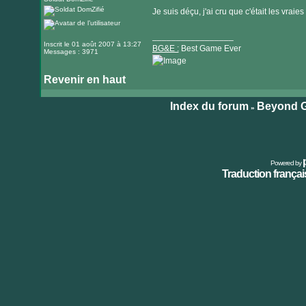
site
Je suis déçu, j'ai cru que c'était les vrai
internet
_________________
Inscrit le 01 août 2007 à 13:27
BG&E :
Best Game Ever
Messages : 3971
Revenir en haut
Visiter
le
Index du forum
Beyond G
»
site
internet
Powered by
Traduction français