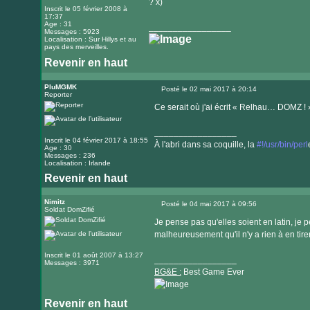
? x)
Inscrit le 05 février 2008 à
17:37
Age : 31
_________________
Messages : 5923
Localisation : Sur Hillys et au
pays des merveilles.
Revenir en haut
Visiter
le
PluMGMK
Posté le 02 mai 2017 à 20:14
Reporter
Message
site
Ce serait où j'ai écrit « Relhau… DOMZ ! 
internet
_________________
Inscrit le 04 février 2017 à 18:55
À l'abri dans sa coquille, la
#!/usr/bin/perl
Age : 30
Messages : 236
Localisation : Irlande
Revenir en haut
Visiter
le
Nimitz
Posté le 04 mai 2017 à 09:56
Soldat DomZifié
Message
site
Je pense pas qu'elles soient en latin, je p
internet
malheureusement qu'il n'y a rien à en tire
Inscrit le 01 août 2007 à 13:27
_________________
Messages : 3971
BG&E :
Best Game Ever
Revenir en haut