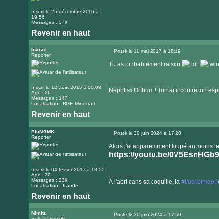
Inscrit le 25 décembre 2016 à
19:56
Messages : 370
Revenir en haut
Inarax
Posté le 11 mai 2017 à 18:19
Reporter
Message
Tu as probablement raison
_________________
Inscrit le 12 août 2015 à 00:08
Nephtiss Orfhum ! Ton ami contre ton espr
Age : 26
Messages : 147
Localisation : BGE Minecraft
Revenir en haut
Visiter
le
PluMGMK
Posté le 30 juin 2024 à 17:20
Reporter
Message
site
Alors j'ai apparemment loupé au moins l
internet
https://youtu.be/0V5EsnHGb9
Inscrit le 04 février 2017 à 18:55
_________________
Age : 30
Messages : 236
À l'abri dans sa coquille, la
#!/usr/bin/perl
Localisation : Irlande
Revenir en haut
Visiter
le
Nimitz
Posté le 30 juin 2024 à 17:59
Soldat DomZifié
Message