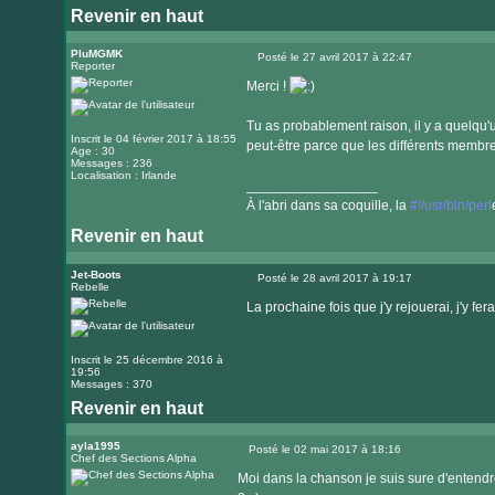
Revenir en haut
PluMGMK
Posté le 27 avril 2017 à 22:47
Reporter
Message
Merci !
Tu as probablement raison, il y a quelqu
Inscrit le 04 février 2017 à 18:55
peut-être parce que les différents mem
Age : 30
Messages : 236
Localisation : Irlande
_________________
À l'abri dans sa coquille, la
#!/usr/bin/perl
Revenir en haut
Visiter
le
Jet-Boots
Posté le 28 avril 2017 à 19:17
Rebelle
Message
site
La prochaine fois que j'y rejouerai, j'y fer
internet
Inscrit le 25 décembre 2016 à
19:56
Messages : 370
Revenir en haut
ayla1995
Posté le 02 mai 2017 à 18:16
Chef des Sections Alpha
Message
Moi dans la chanson je suis sure d'entendr