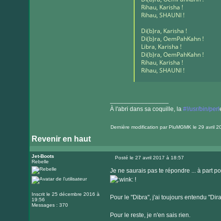
Rihau, Karisha !
Rihau, SHAUNI !
Di(b)ra, Karisha !
Di(b)ra, OemPahKahn !
Libra, Karisha !
Di(b)ra, OemPahKahn !
Rihau, Karisha !
Rihau, SHAUNI !
_________________
À l'abri dans sa coquille, la
#!/usr/bin/perl
Dernière modification par
PluMGMK
le 29 avril 2
Revenir en haut
Visiter
le
Jet-Boots
Posté le 27 avril 2017 à 18:57
Rebelle
Message
site
Je ne saurais pas te répondre ... à part po
internet
!
Inscrit le 25 décembre 2016 à
Pour le "Dibra", j'ai toujours entendu "Dir
19:56
Messages : 370
Pour le reste, je n'en sais rien.