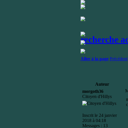
recherche a
Aller à la page
Précédent
Auteur
M
morgoth36
Citoyen d'Hillys
n
c
Inscrit le 24 janvier
2018 à 04:18
Messages : 13