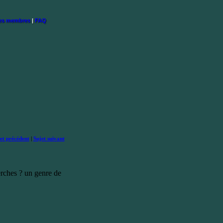
des membres
|
FAQ
et précédent
|
Sujet suivant
herches ? un genre de