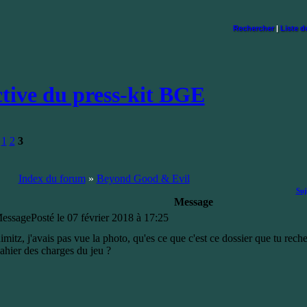
Rechercher
|
Liste 
ctive du press-kit BGE
1
2
3
Index du forum
»
Beyond Good & Evil
Suj
Message
essage
Posté le 07 février 2018 à 17:25
imitz, j'avais pas vue la photo, qu'es ce que c'est ce dossier que tu rec
ahier des charges du jeu ?