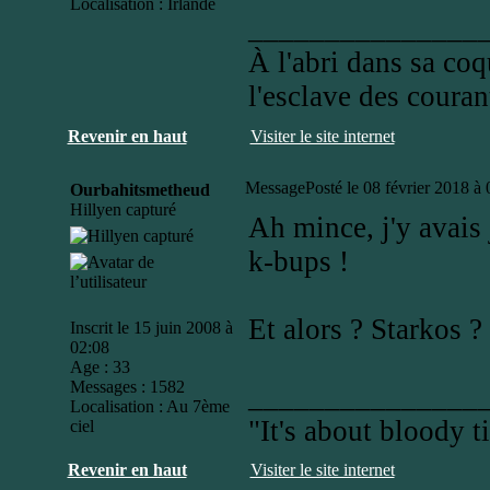
Localisation : Irlande
_______________
À l'abri dans sa coq
l'esclave des couran
Revenir en haut
Visiter le site internet
Message
Posté le 08 février 2018 à
Ourbahitsmetheud
Hillyen capturé
Ah mince, j'y avais
k-bups !
Et alors ? Starkos ?
Inscrit le 15 juin 2008 à
02:08
Age : 33
Messages : 1582
_______________
Localisation : Au 7ème
"It's about bloody t
ciel
Revenir en haut
Visiter le site internet