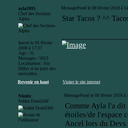
Message
Posté le 08 février 2018 à 1
ayla1995
Chef des Sections
Star Tacos ? ^^ Tacos
Alpha
________________
Inscrit le 05 février
2008 à 17:37
Age : 31
Messages : 5923
Localisation : Sur
Hillys et au pays des
merveilles.
Revenir en haut
Visiter le site internet
Message
Posté le 08 février 2018 à
Nimitz
Soldat DomZifié
Comme Ayla l'a dit 
étoiles/de l'espace
Ancel lors du Devs