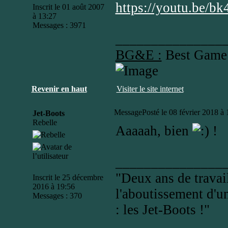
https://youtu.be
Inscrit le 01 août 2007
à 13:27
Messages : 3971
_______________
BG&E :
Best Game
Revenir en haut
Visiter le site internet
Message
Posté le 08 février 2018 à
Jet-Boots
Rebelle
Aaaaah, bien
!
_______________
"Deux ans de travail
Inscrit le 25 décembre
2016 à 19:56
l'aboutissement d'un
Messages : 370
: les Jet-Boots !"