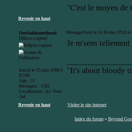
"C'est le moyen de t
Revenir en haut
Message
Posté le 14 février 2018 à
Ourbahitsmetheud
Hillyen capturé
Je m'sens tellement s
_______________
"It's about bloody t
Inscrit le 15 juin 2008 à
02:08
Age : 33
Messages : 1582
Localisation : Au 7ème
ciel
Revenir en haut
Visiter le site internet
Index du forum
»
Beyond Goo