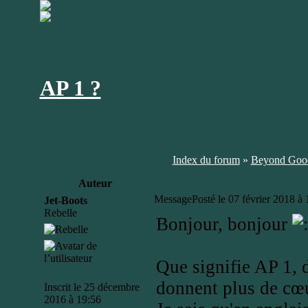
AP 1 ?
Index du forum
»
Beyond Good
Auteur
Message
Posté le 07 février 2018 à
Jet-Boots
Rebelle
Bonjour, bonjour
Que signifie AP 1, d
donnent plus de cœu
Inscrit le 25 décembre
2016 à 19:56