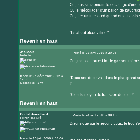
Ou, plus simplement, le décollage d'une f
Ou le "décollage" d'un ballon de baudruc
Ou jeter un truc lourd quand on est assis 
_________________
"It's about bloody time!"
Revenir en haut
Visiter
le
Jet-Boots
Posté le 23 avril 2018 à 20:06
Rebelle
Message
site
Oui, mais le trou est là : le gaz sort mêm
internet
_________________
Inscrit le 25 décembre 2016 à
"Deux ans de travail dans le plus grand se
19:56
Messages : 370
!"
"C'est le moyen de transport du futur !"
Revenir en haut
Ourbahitsmetheud
Posté le 24 avril 2018 à 09:16
Hillyen capturé
Message
Disons que sur le second coup, le trou s'ag
_________________
Inscrit le 15 juin 2008 à 02:08