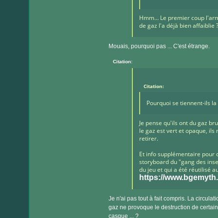
Hmm… Le premier coup l'armur
de gaz l'a déjà bien affaiblie 
Mouais, pourquoi pas ... C'est étrange.
Citation:
Citation:
Pourquoi se tiennent-ils la
Je pense qu'ils ont du gaz bru
le gaz est vert et opaque, ils 
retirer.
Et info supplémentaire pour c
storyboard du "gang des inse
du jeu et qui a été réutilisé 
https://www.bgemyth.
Je n'ai pas tout à fait compris. La circula
gaz ne provoque le destruction de certain
casque ... ?