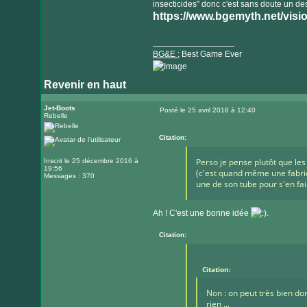
insecticides" donc c'est sans doute un des
https://www.bgemyth.net/visi
_________________
BG&E :
Best Game Ever
Revenir en haut
Visiter
le
Jet-Boots
Posté le 25 avril 2018 à 12:40
Rebelle
Message
site
internet
Citation:
Perso je pense plutôt que les
Inscrit le 25 décembre 2016 à
19:56
(c'est quand même une fabriqu
Messages : 370
une de son tube pour s'en fai
Ah ! C'est une bonne idée
.
Citation:
Citation:
Non : on peut très bien d
rien ...