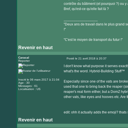
contrôle du bâtiment (et pourquoi ?) ou y
Bref, qu'est-ce qu'elle fait là ?
_________________
"Deux ans de travail dans le plus grand se
!"
"C'est le moyen de transport du futur !"
Revenir en haut
Caracal
Posté le 21 avril 2018 à 20:37
Reporter
Message
I don't know what purpose it serves exactly
what's the word. Hybrid-Building Stuff™
Inscrit le 06 mars 2017 à 21:04
Especially since one of the vats are broke
Age : 30
Messages : 61
used that one to bring back the reaper (sin
Localisation : US
reaper's real form either, but a DomZ hybri
other vats, like eyes and hooves etc. Are
edit: ohh it actually adds the emoji? thats 
Revenir en haut