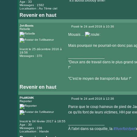
"It's about bloody time!"
Age : 33
Messages : 1582
Localisation : Au 7ème ciel
Revenir en haut
Visiter
le
Jet-Boots
Posté le 24 avril 2018 à 10:36
Rebelle
Message
site
Mouais ...
internet
Mais pourquoi ne pourrait-on donc pas ag
Inscrit le 25 décembre 2016 à
19:56
Messages : 370
_________________
"Deux ans de travail dans le plus grand se
!"
"C'est le moyen de transport du futur !"
Revenir en haut
PluMGMK
Posté le 24 avril 2018 à 12:36
Reporter
Message
Parce que le coup haineux de pied de Jade
ce qu'ils font de leurs victimes, HH par 
Inscrit le 04 février 2017 à 18:55
_________________
Age : 30
Messages : 236
À l'abri dans sa coquille, la
#!/usr/bin/perl
Localisation : Irlande