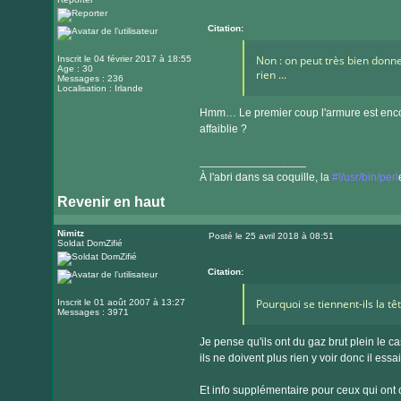
Message
site
internet
Citation:
Non : on peut très bien donn
Inscrit le 04 février 2017 à 18:55
Age : 30
rien ...
Messages : 236
Localisation : Irlande
Hmm… Le premier coup l'armure est encore 
affaiblie ?
_________________
À l'abri dans sa coquille, la
#!/usr/bin/perl
Revenir en haut
Visiter
le
Nimitz
Posté le 25 avril 2018 à 08:51
Soldat DomZifié
Message
site
internet
Citation:
Pourquoi se tiennent-ils la tê
Inscrit le 01 août 2007 à 13:27
Messages : 3971
Je pense qu'ils ont du gaz brut plein le c
ils ne doivent plus rien y voir donc il essai
Et info supplémentaire pour ceux qui ont 