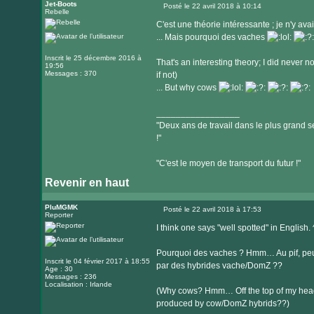
Jet-Boots
Posté le 22 avril 2018 à 10:14
Rebelle
Message
C'est une théorie intéressante ; je n'y avai
... Mais pourquoi des vaches
Inscrit le 25 décembre 2016 à
That's an interesting theory; I did never n
19:56
Messages : 370
if not)
... But why cows
_________________
"Deux ans de travail dans le plus grand se
!"
"C'est le moyen de transport du futur !"
Revenir en haut
PluMGMK
Posté le 22 avril 2018 à 17:53
Reporter
Message
I think one says "well spotted" in English. 
Pourquoi des vaches ? Hmm… Au pif, peu
Inscrit le 04 février 2017 à 18:55
par des hybrides vache/DomZ ??
Age : 30
Messages : 236
Localisation : Irlande
(Why cows? Hmm… Off the top of my head
produced by cow/DomZ hybrids??)