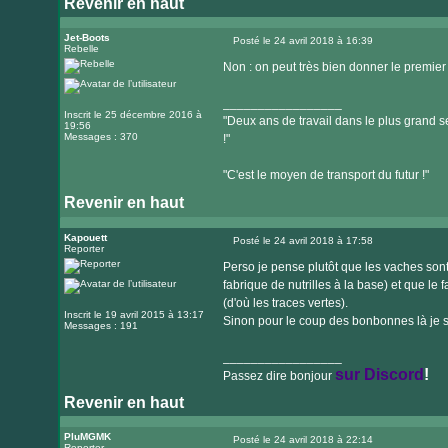
Revenir en haut
Visiter
le
Jet-Boots
Posté le 24 avril 2018 à 16:39
Rebelle
Message
site
Non : on peut très bien donner le premier
internet
_________________
Inscrit le 25 décembre 2016 à
"Deux ans de travail dans le plus grand se
19:56
Messages : 370
!"
"C'est le moyen de transport du futur !"
Revenir en haut
Kapouett
Posté le 24 avril 2018 à 17:58
Reporter
Message
Perso je pense plutôt que les vaches son
fabrique de nutrilles à la base) et que le
(d'où les traces vertes).
Inscrit le 19 avril 2015 à 13:17
Sinon pour le coup des bonbonnes là je 
Messages : 191
_________________
sur Discord
!
Passez dire bonjour
Revenir en haut
Visiter
le
PluMGMK
Posté le 24 avril 2018 à 22:14
Reporter