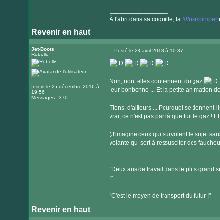
_________________
À l'abri dans sa coquille, la
#!/usr/bin/perl
Revenir en haut
Visiter
le
Jet-Boots
Posté le 23 avril 2018 à 10:37
Rebelle
Message
site
internet
Non, non, elles contiennent du gaz
.
Inscrit le 25 décembre 2016 à
leur bonbonne ... Et la petite animation d
19:56
Messages : 370
Tiens, d'ailleurs ... Pourquoi se tiennent-i
vrai, ce n'est pas par là que fuit le gaz !
(J'imagine ceux qui survolent le sujet san
volante qui sert à ressusciter des fauche
_________________
"Deux ans de travail dans le plus grand se
!"
"C'est le moyen de transport du futur !"
Revenir en haut