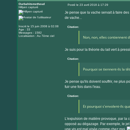
Ourbahitsmetheud
Posté le 23 avril 2018 à 17:29
Hillyen capturé
Message
Je pense que la vache servait à faire des ex
de vache...
Inscrit le 15 juin 2008 à 02:08
Citation:
Age : 33
Messages : 1582
Localisation : Au 7ème ciel
Non, non, elles contiennent 
Je suis pour la théorie du lait vert à pre
Citation:
Pourquoi se tiennent-ils la tê
Je pense qu'ils doivent souffrir, ne plus
fuir une fois dans l'eau.
Citation:
Et pourquoi s'envolent-ils qu
L'expulsion de matière provoque, par la
opposé au dégazage. Par exemple, le je
une vis est mal visée comme chez moi.