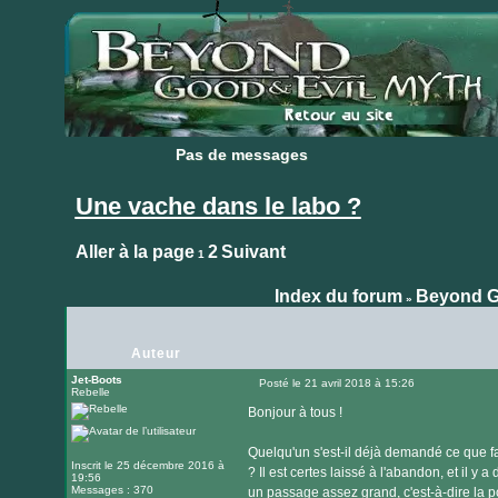
Pas de messages
Pas de messages
Une vache dans le labo ?
Aller à la page
2
Suivant
1
Index du forum
Beyond G
»
Auteur
Jet-Boots
Posté le 21 avril 2018 à 15:26
Rebelle
Message
Bonjour à tous !
Quelqu'un s'est-il déjà demandé ce que fai
Inscrit le 25 décembre 2016 à
? Il est certes laissé à l'abandon, et il y a 
19:56
Messages : 370
un passage assez grand, c'est-à-dire la port