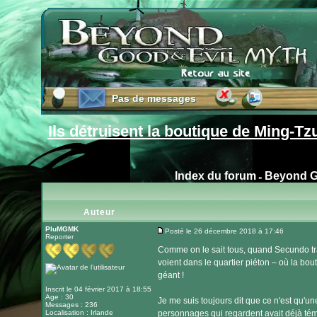
Pas de messages
Pas de messages
Ils détruisent la boutique de Ming-Tz
Index du forum
Beyond G
»
Auteur
PluMGMK
Posté le 26 décembre 2018 à 17:46
Reporter
Message
Comme on le sait tous, quand Secundo tran
voient dans le quartier piéton – où la bo
géant !
Inscrit le 04 février 2017 à 18:55
Age : 30
Je me suis toujours dit que ce n'est qu'un
Messages : 236
Localisation : Irlande
personnages qui regardent avait déjà témo