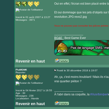
Oui en effet, l'écran est bien placé entre
Et oui dommage que les jets d'objets sur l
revolution.JPG
revo2.jpg
Inscrit le 01 août 2007 à 13:27
Messages : 3971
Vous ne pouvez pas consulter les pièces jointes
_________________
BG&E :
Best Game Ever
Revenir en haut
Visiter
le
PluMGMK
Posté le 30 décembre 2018 à 19:07
Reporter
Message
site
Ah, ça, c'est moins troublant ! Mais ils 
internet
vrai quartier piéton ?
_________________
Inscrit le 04 février 2017 à 18:55
Age : 30
À l'abri dans sa coquille, la
#!/usr/bin/perl
Messages : 236
Localisation : Irlande
Revenir en haut
Visiter