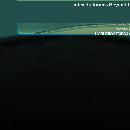
le
Index du forum
Beyond G
»
site
internet
Powered by
Traduction français