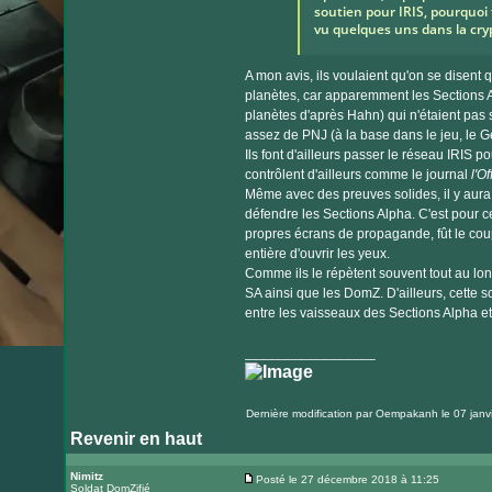
soutien pour IRIS, pourquoi 
vu quelques uns dans la cry
A mon avis, ils voulaient qu'on se disent 
planètes, car apparemment les Sections A
planètes d'après Hahn) qui n'étaient pas
assez de PNJ (à la base dans le jeu, le 
Ils font d'ailleurs passer le réseau IRIS p
contrôlent d'ailleurs comme le journal
l'Of
Même avec des preuves solides, il y aura 
défendre les Sections Alpha. C'est pour c
propres écrans de propagande, fût le co
entière d'ouvrir les yeux.
Comme ils le répètent souvent tout au long
SA ainsi que les DomZ. D'ailleurs, cette s
entre les vaisseaux des Sections Alpha et 
_________________
Dernière modification par
Oempakanh
le 07 janv
Revenir en haut
Nimitz
Posté le 27 décembre 2018 à 11:25
Soldat DomZifié
Message