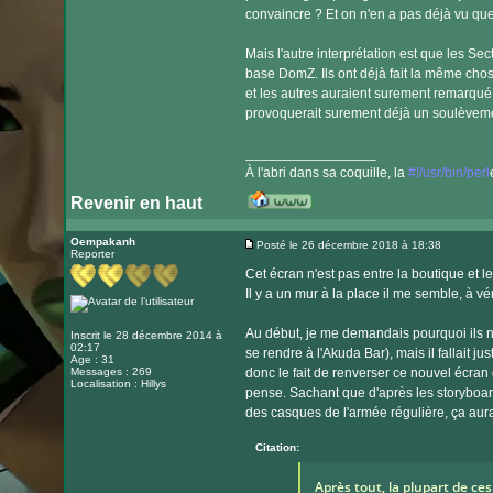
convaincre ? Et on n'en a pas déjà vu qu
Mais l'autre interprétation est que les Sec
base DomZ. Ils ont déjà fait la même chos
et les autres auraient surement remarqué 
provoquerait surement déjà un soulèvem
_________________
À l'abri dans sa coquille, la
#!/usr/bin/perl
Revenir en haut
Visiter
le
Oempakanh
Posté le 26 décembre 2018 à 18:38
Reporter
Message
site
Cet écran n'est pas entre la boutique et l
internet
Il y a un mur à la place il me semble, à véri
Au début, je me demandais pourquoi ils n'a
Inscrit le 28 décembre 2014 à
02:17
se rendre à l'Akuda Bar), mais il fallait
Age : 31
Messages : 269
donc le fait de renverser ce nouvel écran 
Localisation : Hillys
pense. Sachant que d'après les storyboards,
des casques de l'armée régulière, ça aur
Citation:
Après tout, la plupart de c