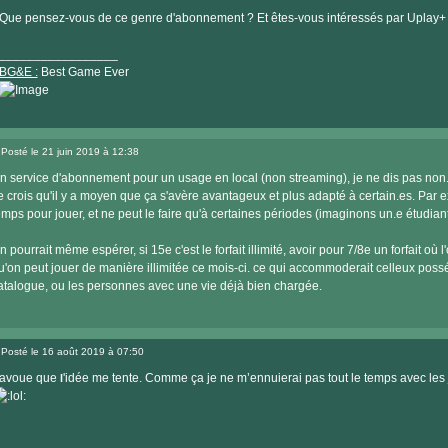
Message
internet
Que pensez-vous de ce genre d'abonnement ? Et êtes-vous intéressés par Uplay+
_________________
BG&E :
Best Game Ever
Visiter
le
Posté le 21 juin 2019 à 12:38
site
Message
internet
n service d'abonnement pour un usage en local (non streaming), je ne dis pas non
e crois qu'il y a moyen que ça s'avère avantageux et plus adapté à certain.es. Par
emps pour jouer, et ne peut le faire qu'à certaines périodes (imaginons un.e étudia
n pourrait même espérer, si 15e c'est le forfait illimité, avoir pour 7/8e un forfait où 
u'on peut jouer de manière illimitée ce mois-ci. ce qui accommoderait celleux poss
atalogue, ou les personnes avec une vie déjà bien chargée.
Posté le 16 août 2019 à 07:50
Message
'avoue que
'idée me tente. Comme ça je ne m’ennuierai pas tout le temps avec le
l