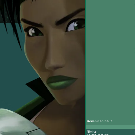
Revenir en haut
Nimitz
Soldat DomZifié