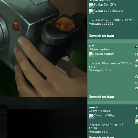
Inscrit le 01 août 2007 à 13:27
Messages : 3971
Revenir en haut
Tim
Hillyen capturé
U
J
Inscrit le 30 novembre 2008 à
t
14:17
Messages : 1593
O
q
c
Revenir en haut
zeech
Citoyen d'Hillys
J
Inscrit le 12 août 2019 à
10:36
Messages : 1
Revenir en haut