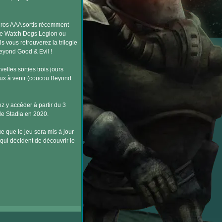
 gros AAA sortis récemment
 que Watch Dogs Legion ou
 vous retrouverez la trilogie
Beyond Good & Evil !
elles sorties trois jours
jeux à venir (coucou Beyond
z y accéder à partir du 3
le Stadia en 2020.
 que le jeu sera mis à jour
 qui décident de découvrir le