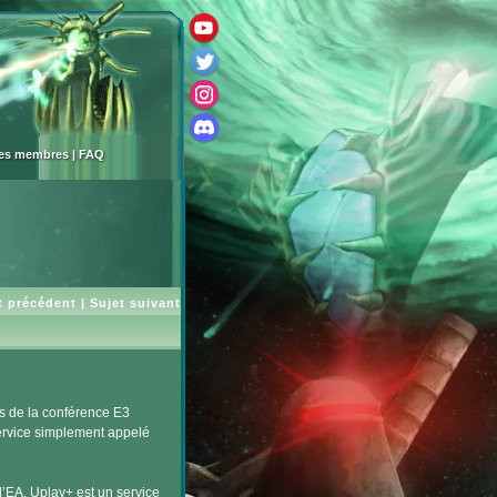
des membres
|
FAQ
t précédent
|
Sujet suivant
s de la conférence E3
ervice simplement appelé
’EA, Uplay+ est un service