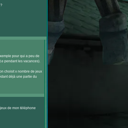
 ?
.
 exemple pour qui a peu de
nt.e pendant les vacances).
l'on choisit x nombre de jeux
édant déjà une partie du
s jeux de mon téléphone