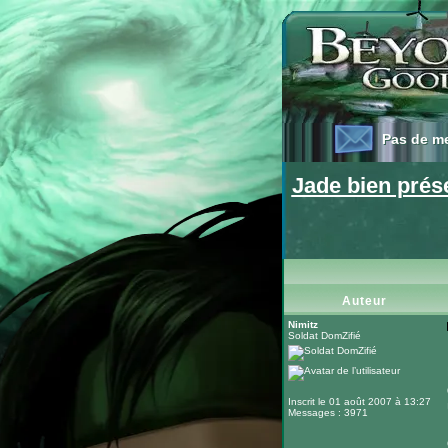
Pas de m
Pas de m
Jade bien prése
Auteur
Nimitz
Soldat DomZifié
Inscrit le 01 août 2007 à 13:27
Messages : 3971