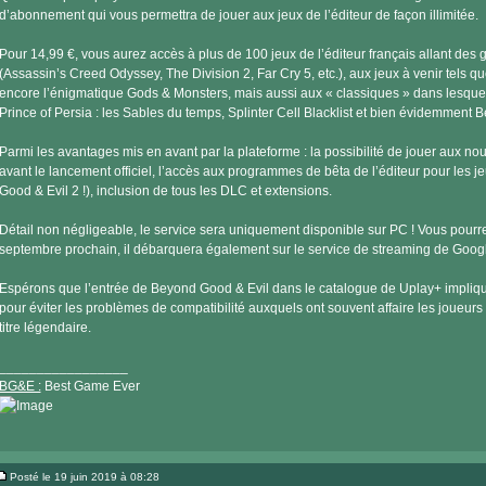
d’abonnement qui vous permettra de jouer aux jeux de l’éditeur de façon illimitée.
Pour 14,99 €, vous aurez accès à plus de 100 jeux de l’éditeur français allant des
(Assassin’s Creed Odyssey, The Division 2, Far Cry 5, etc.), aux jeux à venir tels
encore l’énigmatique Gods & Monsters, mais aussi aux « classiques » dans lesquels
Prince of Persia : les Sables du temps, Splinter Cell Blacklist et bien évidemment 
Parmi les avantages mis en avant par la plateforme : la possibilité de jouer aux nouv
avant le lancement officiel, l’accès aux programmes de bêta de l’éditeur pour les 
Good & Evil 2 !), inclusion de tous les DLC et extensions.
Détail non négligeable, le service sera uniquement disponible sur PC ! Vous pourre
septembre prochain, il débarquera également sur le service de streaming de Goog
Espérons que l’entrée de Beyond Good & Evil dans le catalogue de Uplay+ implique
pour éviter les problèmes de compatibilité auxquels ont souvent affaire les joueurs
titre légendaire.
_________________
BG&E :
Best Game Ever
Visiter
le
Posté le 19 juin 2019 à 08:28
site