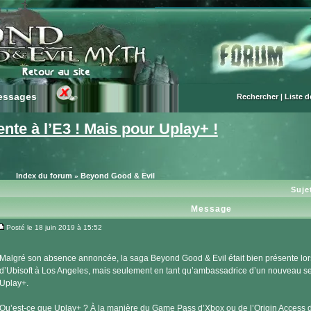
essages
essages
Rechercher
|
Liste 
nte à l’E3 ! Mais pour Uplay+ !
Index du forum
Beyond Good & Evil
»
Suje
Message
Posté le 18 juin 2019 à 15:52
Message
Malgré son absence annoncée, la saga Beyond Good & Evil était bien présente lor
d’Ubisoft à Los Angeles, mais seulement en tant qu’ambassadrice d’un nouveau s
Uplay+.
Qu’est-ce que Uplay+ ? À la manière du Game Pass d’Xbox ou de l’Origin Access d