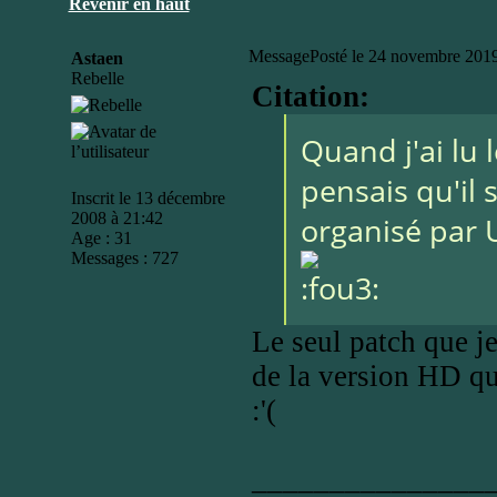
Revenir en haut
Message
Posté le 24 novembre 2019
Astaen
Rebelle
Citation:
Quand j'ai lu l
pensais qu'il s
Inscrit le 13 décembre
2008 à 21:42
organisé par 
Age : 31
Messages : 727
Le seul patch que je
de la version HD qui
:'(
_______________