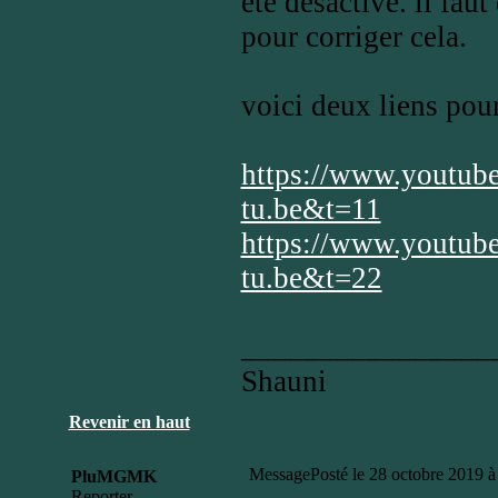
été désactivé. il fau
pour corriger cela.
voici deux liens pou
https://www.youtub
tu.be&t=11
https://www.youtube
tu.be&t=22
________________
Shauni
Revenir en haut
Message
Posté le 28 octobre 2019 à
PluMGMK
Reporter