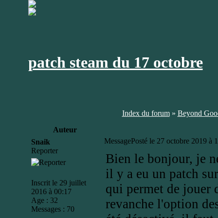
patch steam du 17 octobre
Index du forum
»
Beyond Good
Auteur
Message
Posté le 27 octobre 2019 à 
Snaik
Reporter
Bien le bonjour, je n
il y a eu un patch su
Inscrit le 29 juillet
qui permet de jouer 
2016 à 00:17
Age : 32
revanche l'option des
Messages : 70